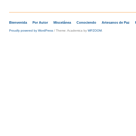
Bienvenida
Por Autor
Miscelánea
Conociendo
Artesanos de Paz
Proudly powered by WordPress
/
Theme: Academica by
WPZOOM
.