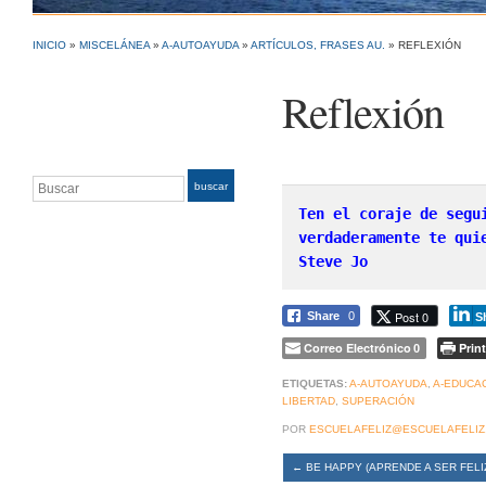
INICIO
»
MISCELÁNEA
»
A-AUTOAYUDA
»
ARTÍCULOS, FRASES AU.
»
REFLEXIÓN
Reflexión
Buscar
buscar
Ten el coraje de segu
Steve Jo
Post 0
Share
0
S
Correo Electrónico
Print
0
ETIQUETAS:
A-AUTOAYUDA
,
A-EDUCA
LIBERTAD
,
SUPERACIÓN
POR
ESCUELAFELIZ@ESCUELAFELIZ
←
BE HAPPY (APRENDE A SER FELI