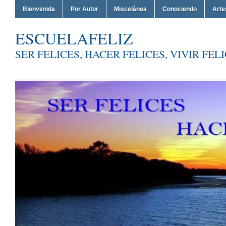
Bienvenida
Por Autor
Miscelánea
Conociendo
Arte
ESCUELAFELIZ
SER FELICES, HACER FELICES, VIVIR FEL