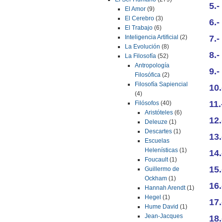
5.
El Amor
(9)
El Cerebro
(3)
6.
El Trabajo
(6)
7.
Inteligencia Artificial
(2)
La Evolución
(8)
8.
La Filosofía
(52)
Antropología
9.-
Filosófica
(2)
Filosofía Sapiencial
10
(4)
11
Filósofos
(40)
Aristóteles
(6)
12
Deleuze
(1)
Descartes
(1)
13
Escuelas
Helenísticas
(1)
14.
Foucault
(1)
15
Guillermo de
Ockham
(1)
16
Hannah Arendt
(1)
Hegel
(1)
17.
Hume David
(1)
Jean-Jacques
18