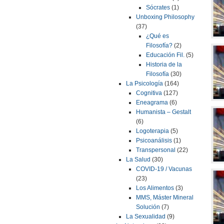
Sócrates
(1)
Unboxing Philosophy
(37)
¿Qué es
Filosofía?
(2)
Educación Fil.
(5)
Historia de la
Filosofía
(30)
La Psicología
(164)
Cognitiva
(127)
Eneagrama
(6)
Humanista – Gestalt
(6)
Logoterapia
(5)
Psicoanálisis
(1)
Transpersonal
(22)
La Salud
(30)
COVID-19 / Vacunas
(23)
Los Alimentos
(3)
MMS, Máster Mineral
Solución
(7)
La Sexualidad
(9)