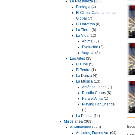
La Naturaleza
(33)
Ecología
(4)
El Clima. Calentamiento
Global
(7)
El Universo
(6)
La Tierra
(6)
La Vida
(12)
Animal
(3)
Evolución
(2)
Vegetal
(5)
Las Artes
(35)
El Cine
(5)
El Teatro
(1)
La Danza
(4)
La Música
(13)
América Latina
(1)
Doodle Chaos
(8)
Para el Alma
(1)
Playing For Change
(1)
La Poesía
(14)
Miscelánea
(363)
Escu
A-Autoayuda
(228)
Artículos, Frases Au.
(94)