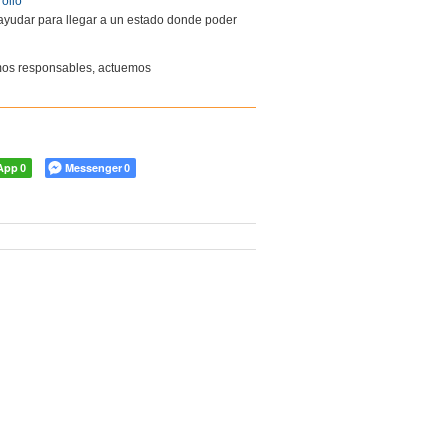
ollo
 ayudar para llegar a un estado donde poder
eamos responsables, actuemos
App
Messenger
0
0