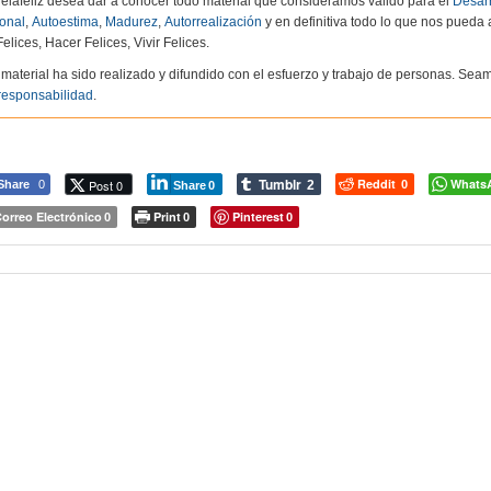
elafeliz desea dar a conocer todo material que consideramos válido para el
Desarr
onal
,
Autoestima
,
Madurez
,
Autorrealización
y en definitiva todo lo que nos pueda
elices, Hacer Felices, Vivir Felices.
 material ha sido realizado y difundido con el esfuerzo y trabajo de personas. S
responsabilidad
.
Tumblr
Reddit
Whats
Post 0
Share
0
2
0
Share
0
orreo Electrónico
Print
Pinterest
0
0
0