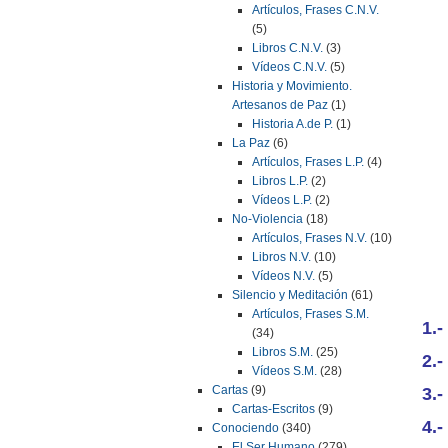
Artículos, Frases C.N.V.
(5)
Libros C.N.V.
(3)
Vídeos C.N.V.
(5)
Historia y Movimiento.
Artesanos de Paz
(1)
Historia A.de P.
(1)
La Paz
(6)
Artículos, Frases L.P.
(4)
Libros L.P.
(2)
Vídeos L.P.
(2)
No-Violencia
(18)
Artículos, Frases N.V.
(10)
Libros N.V.
(10)
Vídeos N.V.
(5)
Silencio y Meditación
(61)
Artículos, Frases S.M.
1.-
(34)
Libros S.M.
(25)
2.-
Vídeos S.M.
(28)
Cartas
(9)
3.
Cartas-Escritos
(9)
4.-
Conociendo
(340)
El Ser Humano
(279)