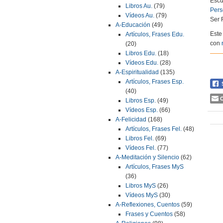
Escu
Libros Au.
(79)
Pers
Vídeos Au.
(79)
Ser F
A-Educación
(49)
Este
Artículos, Frases Edu.
con
(20)
Libros Edu.
(18)
Vídeos Edu.
(28)
A-Espiritualidad
(135)
Artículos, Frases Esp.
(40)
C
Libros Esp.
(49)
Vídeos Esp.
(66)
A-Felicidad
(168)
Artículos, Frases Fel.
(48)
Libros Fel.
(69)
Vídeos Fel.
(77)
A-Meditación y Silencio
(62)
Artículos, Frases MyS
(36)
Libros MyS
(26)
Vídeos MyS
(30)
A-Reflexiones, Cuentos
(59)
Frases y Cuentos
(58)