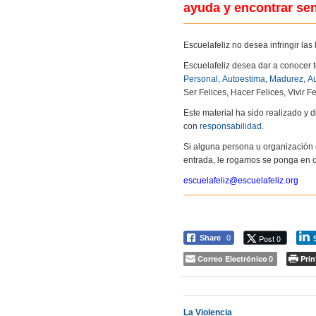
ayuda y encontrar se
Escuelafeliz no desea infringir la
Escuelafeliz desea dar a conocer 
Personal
,
Autoestima
,
Madurez
,
Au
Ser Felices, Hacer Felices, Vivir Fe
Este material ha sido realizado y
con
responsabilidad
.
Si alguna persona u organización 
entrada, le rogamos se ponga en c
escuelafeliz@escuelafeliz.org
Post 0
Share
0
Correo Electrónico
Prin
0
La Violencia