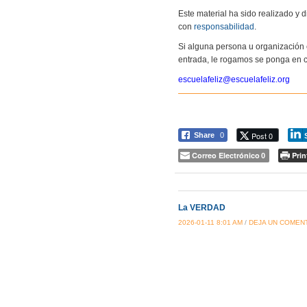
Este material ha sido realizado y
con
responsabilidad
.
Si alguna persona u organización 
entrada, le rogamos se ponga en c
escuelafeliz@escuelafeliz.org
Post 0
Share
0
Correo Electrónico
Prin
0
La VERDAD
2026-01-11 8:01 AM
/
DEJA UN COMEN