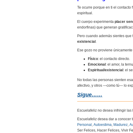
Te ocurre porque en ti el contacto
espiritual.
El cuerpo experimenta
placer sen
endorfinas) que generan gratificac
Pero cuando además sientes que t
existencial
.
Ese gozo no proviene únicamente d
Físico
: el contacto directo.
Emocional
: el amor, la tern
Espiritual/existencial
: el s
No todas las personas sienten esa 
afectivo, y otros —como tú— lo e
Sigue……
Escuelafeliz no desea infringir la
Escuelafeliz desea dar a conocer 
Personal
,
Autoestima
,
Madurez
,
Au
Ser Felices, Hacer Felices, Vivir Fe