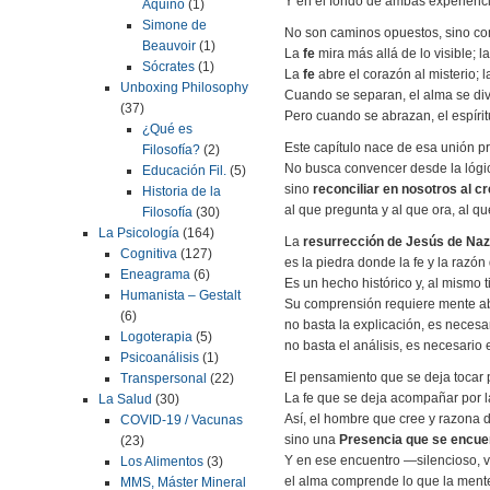
Y en el fondo de ambas experienci
Aquino
(1)
Simone de
No son caminos opuestos, sino co
Beauvoir
(1)
La
fe
mira más allá de lo visible; l
Sócrates
(1)
La
fe
abre el corazón al misterio; 
Unboxing Philosophy
Cuando se separan, el alma se divid
(37)
Pero cuando se abrazan, el espíri
¿Qué es
Este capítulo nace de esa unión p
Filosofía?
(2)
No busca convencer desde la lógic
Educación Fil.
(5)
sino
reconciliar en nosotros al c
Historia de la
al que pregunta y al que ora, al qu
Filosofía
(30)
La Psicología
(164)
La
resurrección de Jesús de Naz
Cognitiva
(127)
es la piedra donde la fe y la razón
Eneagrama
(6)
Es un hecho histórico y, al mismo 
Humanista – Gestalt
Su comprensión requiere mente ab
(6)
no basta la explicación, es necesar
Logoterapia
(5)
no basta el análisis, es necesario 
Psicoanálisis
(1)
El pensamiento que se deja tocar p
Transpersonal
(22)
La fe que se deja acompañar por l
La Salud
(30)
Así, el hombre que cree y razona
COVID-19 / Vacunas
sino una
Presencia que se encue
(23)
Y en ese encuentro —silencioso, 
Los Alimentos
(3)
el alma comprende lo que la mente
MMS, Máster Mineral