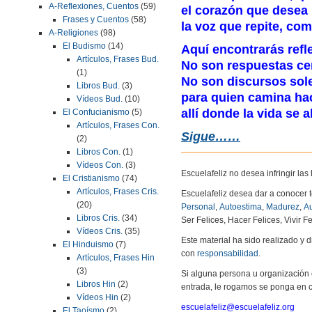
A-Reflexiones, Cuentos
(59)
el corazón que desea 
Frases y Cuentos
(58)
la voz que repite, co
A-Religiones
(98)
El Budismo
(14)
Aquí encontrarás refl
Artículos, Frases Bud.
No son respuestas cer
(1)
No son discursos sol
Libros Bud.
(3)
para quien camina hac
Vídeos Bud.
(10)
allí donde la vida se 
El Confucianismo
(5)
Artículos, Frases Con.
Sigue……
(2)
Libros Con.
(1)
Vídeos Con.
(3)
Escuelafeliz no desea infringir la
El Cristianismo
(74)
Artículos, Frases Cris.
Escuelafeliz desea dar a conocer 
(20)
Personal
,
Autoestima
,
Madurez
,
Au
Libros Cris.
(34)
Ser Felices, Hacer Felices, Vivir Fe
Vídeos Cris.
(35)
Este material ha sido realizado y
El Hinduismo
(7)
con
responsabilidad
.
Artículos, Frases Hin
(3)
Si alguna persona u organización 
Libros Hin
(2)
entrada, le rogamos se ponga en c
Vídeos Hin
(2)
escuelafeliz@escuelafeliz.org
El Taoísmo
(2)