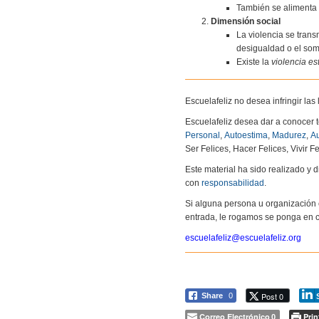
También se alimenta 
Dimensión social
La violencia se trans
desigualdad o el som
Existe la
violencia es
Escuelafeliz no desea infringir la
Escuelafeliz desea dar a conocer 
Personal
,
Autoestima
,
Madurez
,
Au
Ser Felices, Hacer Felices, Vivir Fe
Este material ha sido realizado y
con
responsabilidad
.
Si alguna persona u organización 
entrada, le rogamos se ponga en c
escuelafeliz@escuelafeliz.org
Post 0
Share
0
Correo Electrónico
Prin
0