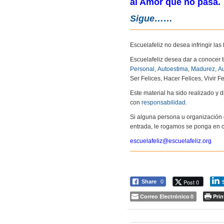
al Amor que no pasa.
Sigue……
Escuelafeliz no desea infringir la
Escuelafeliz desea dar a conocer 
Personal
,
Autoestima
,
Madurez
,
Au
Ser Felices, Hacer Felices, Vivir Fe
Este material ha sido realizado y
con
responsabilidad
.
Si alguna persona u organización 
entrada, le rogamos se ponga en c
escuelafeliz@escuelafeliz.org
Post 0
Share
0
Correo Electrónico
Prin
0