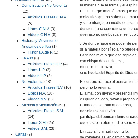
la materia que le forma y el espírit
Comunicación No-Violenta
En su cuerpo laten átomos que no
(12)
moléculas que no saben de amor n
Artículos, Frases C.N.V.
y sin embargo, en medio de esa ma
(5)
despierta una conciencia que preg
Libros C.N.V.
(3)
que razona, que busca el sentido 
Vídeos C.N.V.
(5)
Historia y Movimiento.
¿De dónde nace ese poder de pen
Artesanos de Paz
(1)
si la materia por sí sola no puede 
Historia A.de P.
(1)
La fe nos revela que ese soplo de 
La Paz
(6)
esa chispa de conciencia,
Artículos, Frases L.P.
(4)
no es fruto del azar,
Libros L.P.
(2)
sino
huella del Espíritu de Dios 
Vídeos L.P.
(2)
El cerebro traduce el pensamiento
No-Violencia
(18)
pero no lo origina.
Artículos, Frases N.V.
(10)
El alma, don divino y presencia inte
Libros N.V.
(10)
es quien da vida, razón y propósit
Vídeos N.V.
(5)
Cuando el ser humano piensa,
Silencio y Meditación
(61)
no solo usa su razón:
Artículos, Frases S.M.
participa del pensamiento cread
(34)
que desde la eternidad lo soñó y lo 
Libros S.M.
(25)
Vídeos S.M.
(28)
La razón, iluminada por la fe,
Cartas
(9)
se convierte así en camino de enc