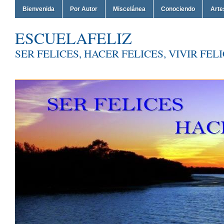
Bienvenida
Por Autor
Miscelánea
Conociendo
Arte
ESCUELAFELIZ
SER FELICES, HACER FELICES, VIVIR FEL