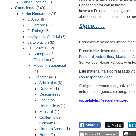
Cartas-Escritos
(9)
Pensar es orar con la mente,
Conociendo
(340)
buscar a Dios con la inteligencia,
El Ser Humano
(279)
abrir el corazón al misterio que no
El Amor
(9)
Sigue……
El Cerebro
(3)
El Trabajo
(6)
Inteligencia Artificial
(2)
Escuelafeliz no desea infringir la
La Evolución
(8)
La Filosofía
(52)
Escuelafeliz desea dar a conocer 
Antropología
Personal
,
Autoestima
,
Madurez
,
Au
Filosófica
(2)
Ser Felices, Hacer Felices, Vivir Fe
Filosofía Sapiencial
Este material ha sido realizado y
(4)
con
responsabilidad
.
Filósofos
(40)
Aristóteles
(6)
Si alguna persona u organización 
Deleuze
(1)
entrada, le rogamos se ponga en c
Descartes
(1)
Escuelas
escuelafeliz@escuelafeliz.org
Helenísticas
(1)
Foucault
(1)
Guillermo de
Ockham
(1)
Post 0
Share
0
Hannah Arendt
(1)
Correo Electrónico
Prin
0
Hegel
(1)