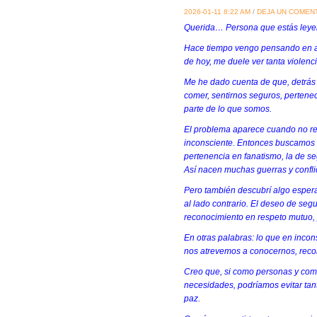
2026-01-11 8:22 AM
/
DEJA UN COMEN
Querida… Persona que estás leye
Hace tiempo vengo pensando en alg
de hoy, me duele ver tanta violenc
Me he dado cuenta de que, detrás
comer, sentirnos seguros, pertenec
parte de lo que somos.
El problema aparece cuando no r
inconsciente. Entonces buscamos c
pertenencia en fanatismo, la de se
Así nacen muchas guerras y confli
Pero también descubrí algo esper
al lado contrario. El deseo de seg
reconocimiento en respeto mutuo, y
En otras palabras: lo que en inco
nos atrevemos a conocernos, reco
Creo que, si como personas y com
necesidades, podríamos evitar tant
paz.