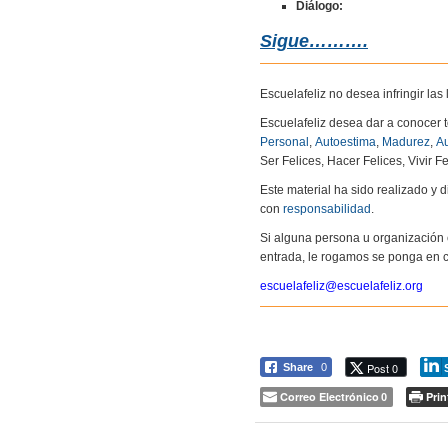
Diálogo:
Sigue……….
Escuelafeliz no desea infringir la
Escuelafeliz desea dar a conocer 
Personal
,
Autoestima
,
Madurez
,
Au
Ser Felices, Hacer Felices, Vivir Fe
Este material ha sido realizado y
con
responsabilidad
.
Si alguna persona u organización 
entrada, le rogamos se ponga en c
escuelafeliz@escuelafeliz.org
Post 0
Share
0
Correo Electrónico
Prin
0