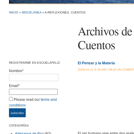
INICIO
»
MISCELÁNEA
» A-REFLEXIONES, CUENTOS
Archivos de 
Cuentos
REGISTRARME EN ESCUELAFELIZ
El Pensar y la Materia
2026-01-11 9:34 AM
/
DEJA UN COMEN
Nombre*
Email*
Please read our
terms and
conditions
CATEGORÍAS
El ser humano vive entre dos real
Artesanos de Paz
(82)