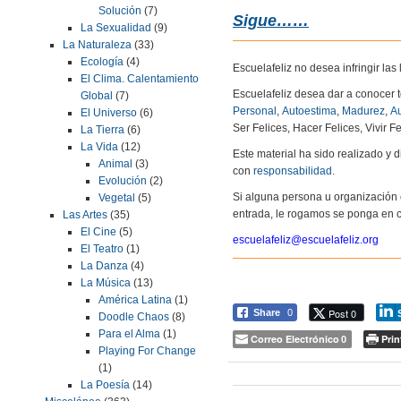
Solución
(7)
Sigue……
La Sexualidad
(9)
La Naturaleza
(33)
Ecología
(4)
Escuelafeliz no desea infringir la
El Clima. Calentamiento
Escuelafeliz desea dar a conocer 
Global
(7)
Personal
,
Autoestima
,
Madurez
,
Au
El Universo
(6)
Ser Felices, Hacer Felices, Vivir Fe
La Tierra
(6)
La Vida
(12)
Este material ha sido realizado y
Animal
(3)
con
responsabilidad
.
Evolución
(2)
Si alguna persona u organización 
Vegetal
(5)
entrada, le rogamos se ponga en c
Las Artes
(35)
El Cine
(5)
escuelafeliz@escuelafeliz.org
El Teatro
(1)
La Danza
(4)
La Música
(13)
América Latina
(1)
Post 0
Share
0
Doodle Chaos
(8)
Para el Alma
(1)
Correo Electrónico
Prin
0
Playing For Change
(1)
La Poesía
(14)