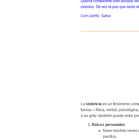
Quería compartirte esto porque s
mismos. Tal vez la paz que tanto 
Con cariño Salva
La
violencia
es un fenómeno comple
fuerza —física, verbal, psicológic
o un grito: también puede estar pres
Raíces personales
Nace muchas veces del
pacífica.