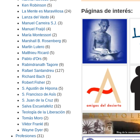
Ken Robinson
(5)
Páginas de interés:
La Mente es Maravillosa
(24)
Lanza del Vasto
(4)
Manuel Carreira S.J.
(3)
Manuel Fraijó
(4)
María Montessori
(2)
Marshall B. Rosenberg
(6)
Martín Lutero
(6)
Matthieu Ricard
(5)
Pablo d'Ors
(9)
Rabindranath Tagore
(9)
Rafael Santandreu
(127)
Richard Bach
(1)
Robert Fisher
(2)
S. Agustín de Hipona
(5)
S. Francisco de Asís
(3)
S. Juan de la Cruz
(8)
Salva Escuelafeliz
(32)
Teología de la Liberación
(6)
Tomás Moro
(2)
Viktor Frankl
(6)
Wayne Dyer
(6)
Profesiones
(31)