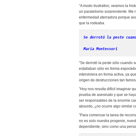
”A modo ilustrativo, veamos la hi
un paralelismo sorprendente. Me re
enfermedad aterradora porque avan
que la rodeaba.
Se derrotó la peste cuan
María Montessori
”Se derrotó la peste sólo cuando s
estallaban sólo en forma esporádi
interviniera en forma activa, ya qu
origen de destrucciones tan famosa
”Hoy nos resulta difícil imaginar
prueba de asesinato y que se haya
ser responsables de la enorme can
absurdo, ¿no ocurre algo similar c
”Para comenzar la tarea de recon
no es solo nuestra progenie, nue
dependiente, sino como una person