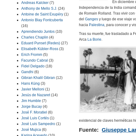
En diciembre 
Andreas Kalcker
(7)
Independencia de la India comand
Anthony de Mello S.J.
(24)
de Romain Rolland. Tras vivir con
Antoine de Saint Exupéry
(1)
del
Ganges
y luego de ese viaje v
Antonio Blay Fontcuberta
hacia
Palestina
, para conocer y vi
(16)
Aprendiendo Juntos
(10)
Tras su muerte, fue trasladado a F
Charles Chaplin
(4)
Arca
La Borie
.
Eduard Punset (Redes)
(27)
Elisabeth Kübler-Ross
(3)
Erich Fromm
(5)
Facundo Cabral
(3)
Fidel Delgado
(18)
Gandhi
(6)
Gibran Khalil Gibran
(12)
Hans Küng
(3)
Javier Melloni
(1)
Jesús de Nazaret
(14)
Jim Humble
(7)
Jorge Bucay
(4)
José F. Moratiel
(6)
José Luis Cortés
(1)
existencial de claves herméticas 
José Luis Sampedro
(1)
Fuente:
Giuseppe Lan
José Mujica
(6)
Karina Acevedo
(10)