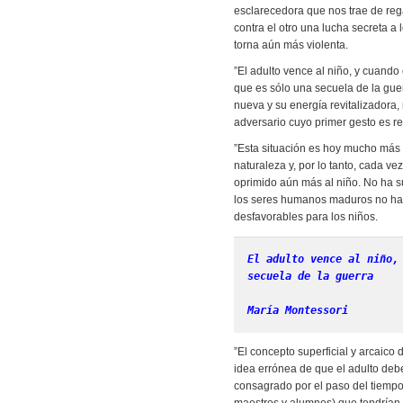
esclarecedora que nos trae de rega
contra el otro una lucha secreta a
torna aún más violenta.
”El adulto vence al niño, y cuando e
que es sólo una secuela de la guerr
nueva y su energía revitalizadora
adversario cuyo primer gesto es re
”Esta situación es hoy mucho más 
naturaleza y, por lo tanto, cada 
oprimido aún más al niño. No ha su
los seres humanos maduros no ha 
desfavorables para los niños.
El adulto vence al niño,
secuela de la guerra
María Montessori
”El concepto superficial y arcaico
idea errónea de que el adulto deb
consagrado por el paso del tiempo,
maestros y alumnos) que tendrían 