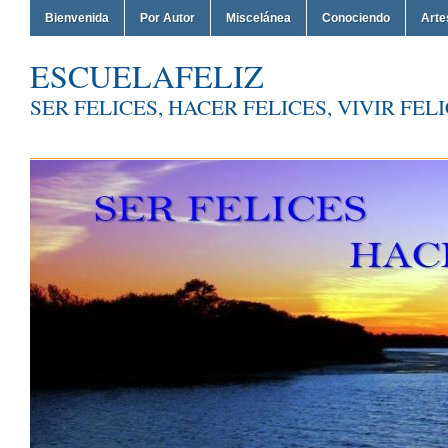
Bienvenida
Por Autor
Miscelánea
Conociendo
Arte
ESCUELAFELIZ
SER FELICES, HACER FELICES, VIVIR FEL