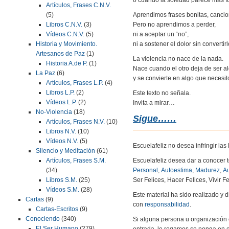
Artículos, Frases C.N.V.
Aprendimos frases bonitas, canci
(5)
Pero no aprendimos a perder,
Libros C.N.V.
(3)
ni a aceptar un “no”,
Vídeos C.N.V.
(5)
ni a sostener el dolor sin convertir
Historia y Movimiento.
Artesanos de Paz
(1)
La violencia no nace de la nada.
Historia A.de P.
(1)
Nace cuando el otro deja de ser a
La Paz
(6)
y se convierte en algo que necesit
Artículos, Frases L.P.
(4)
Libros L.P.
(2)
Este texto no señala.
Vídeos L.P.
(2)
Invita a mirar…
No-Violencia
(18)
Sigue……
Artículos, Frases N.V.
(10)
Libros N.V.
(10)
Vídeos N.V.
(5)
Escuelafeliz no desea infringir la
Silencio y Meditación
(61)
Escuelafeliz desea dar a conocer 
Artículos, Frases S.M.
Personal
,
Autoestima
,
Madurez
,
Au
(34)
Ser Felices, Hacer Felices, Vivir Fe
Libros S.M.
(25)
Vídeos S.M.
(28)
Este material ha sido realizado y
Cartas
(9)
con
responsabilidad
.
Cartas-Escritos
(9)
Conociendo
(340)
Si alguna persona u organización 
El Ser Humano
(279)
entrada, le rogamos se ponga en c