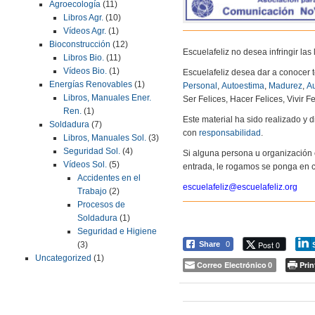
Agroecología
(11)
Libros Agr.
(10)
Vídeos Agr.
(1)
Bioconstrucción
(12)
Escuelafeliz no desea infringir la
Libros Bio.
(11)
Vídeos Bio.
(1)
Escuelafeliz desea dar a conocer 
Energías Renovables
(1)
Personal
,
Autoestima
,
Madurez
,
Au
Libros, Manuales Ener.
Ser Felices, Hacer Felices, Vivir Fe
Ren.
(1)
Este material ha sido realizado y
Soldadura
(7)
con
responsabilidad
.
Libros, Manuales Sol.
(3)
Seguridad Sol.
(4)
Si alguna persona u organización 
Vídeos Sol.
(5)
entrada, le rogamos se ponga en c
Accidentes en el
escuelafeliz@escuelafeliz.org
Trabajo
(2)
Procesos de
Soldadura
(1)
Seguridad e Higiene
Post 0
Share
0
(3)
Uncategorized
(1)
Correo Electrónico
Prin
0