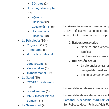
Sócrates
(1)
Unboxing Philosophy
(37)
¿Qué es
Filosofía?
(2)
La
violencia
es un fenómeno comple
Educación Fil.
(5)
fuerza —física, verbal, psicológic
Historia de la
o un grito: también puede estar pres
Filosofía
(30)
La Psicología
(164)
Raíces personales
Cognitiva
(127)
Nace muchas veces del
Eneagrama
(6)
pacífica.
Humanista – Gestalt
También se alimenta 
(6)
Dimensión social
Logoterapia
(5)
La violencia se trans
Psicoanálisis
(1)
desigualdad o el som
Transpersonal
(22)
Existe la
violencia es
La Salud
(30)
COVID-19 / Vacunas
(23)
Escuelafeliz no desea infringir la
Los Alimentos
(3)
Escuelafeliz desea dar a conocer 
MMS, Máster Mineral
Personal
,
Autoestima
,
Madurez
,
Au
Solución
(7)
Ser Felices, Hacer Felices, Vivir Fe
La Sexualidad
(9)