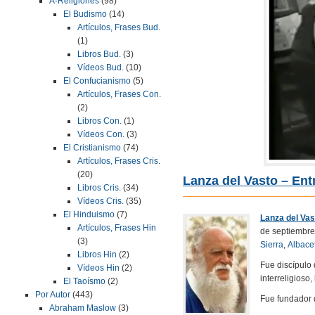
A-Religiones
(98)
El Budismo
(14)
Artículos, Frases Bud.
(1)
Libros Bud.
(3)
Vídeos Bud.
(10)
El Confucianismo
(5)
Artículos, Frases Con.
(2)
Libros Con.
(1)
Vídeos Con.
(3)
El Cristianismo
(74)
Artículos, Frases Cris.
(20)
Lanza del Vasto – Entr
Libros Cris.
(34)
Vídeos Cris.
(35)
El Hinduismo
(7)
Lanza del Vas
Artículos, Frases Hin
de septiembre
(3)
Sierra
,
Albace
Libros Hin
(2)
Fue discípulo
Vídeos Hin
(2)
interreligioso,
El Taoísmo
(2)
Por Autor
(443)
Fue fundador 
Abraham Maslow
(3)