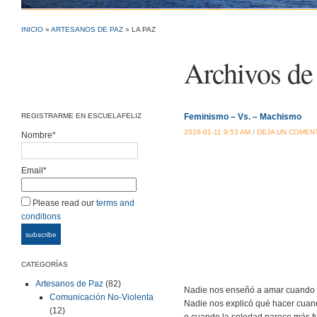
INICIO
»
ARTESANOS DE PAZ
» LA PAZ
Archivos de 
REGISTRARME EN ESCUELAFELIZ
Feminismo – Vs. – Machismo
2026-01-11 9:53 AM
/
DEJA UN COMEN
Nombre*
Email*
Please read our
terms and
conditions
CATEGORÍAS
Artesanos de Paz
(82)
Nadie nos enseñó a amar cuando e
Comunicación No-Violenta
Nadie nos explicó qué hacer cuand
(12)
o cuando la soledad parece más fu