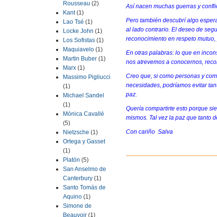
Rousseau
(2)
Así nacen muchas guerras y confli
Kant
(1)
Pero también descubrí algo esper
Lao Tsé
(1)
al lado contrario. El deseo de seg
Locke John
(1)
reconocimiento en respeto mutuo, y
Los Sofistas
(1)
Maquiavelo
(1)
En otras palabras: lo que en inco
Martin Buber
(1)
nos atrevemos a conocernos, reco
Marx
(1)
Creo que, si como personas y com
Massimo Pigliucci
necesidades, podríamos evitar tant
(1)
paz.
Michael Sandel
(1)
Quería compartirte esto porque s
Mónica Cavallé
mismos. Tal vez la paz que tanto 
(5)
Con cariño Salva
Nietzsche
(1)
Ortega y Gasset
(1)
Platón
(5)
San Anselmo de
Canterbury
(1)
Santo Tomás de
Aquino
(1)
Simone de
Beauvoir
(1)