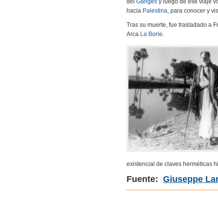
del
Ganges
y luego de ese viaje v
hacia
Palestina
, para conocer y vi
Tras su muerte, fue trasladado a F
Arca
La Borie
.
existencial de claves herméticas 
Fuente:
Giuseppe Lan