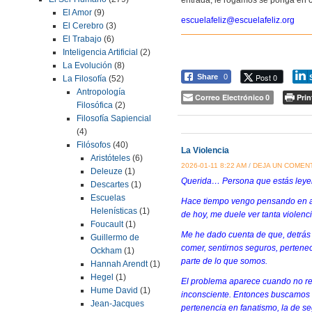
El Amor
(9)
escuelafeliz@escuelafeliz.org
El Cerebro
(3)
El Trabajo
(6)
Inteligencia Artificial
(2)
La Evolución
(8)
Post 0
Share
0
La Filosofía
(52)
Antropología
Correo Electrónico
Prin
0
Filosófica
(2)
Filosofía Sapiencial
(4)
Filósofos
(40)
La Violencia
Aristóteles
(6)
2026-01-11 8:22 AM
/
DEJA UN COMEN
Deleuze
(1)
Querida… Persona que estás leye
Descartes
(1)
Escuelas
Hace tiempo vengo pensando en alg
Helenísticas
(1)
de hoy, me duele ver tanta violenc
Foucault
(1)
Me he dado cuenta de que, detrás
Guillermo de
comer, sentirnos seguros, pertenec
Ockham
(1)
parte de lo que somos.
Hannah Arendt
(1)
Hegel
(1)
El problema aparece cuando no r
Hume David
(1)
inconsciente. Entonces buscamos c
Jean-Jacques
pertenencia en fanatismo, la de se