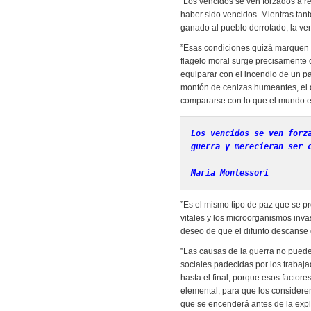
”Los vencidos se ven forzados a re
haber sido vencidos. Mientras tan
ganado al pueblo derrotado, la ver
”Esas condiciones quizá marquen e
flagelo moral surge precisamente 
equiparar con el incendio de un pa
montón de cenizas humeantes, el d
compararse con lo que el mundo e
Los vencidos se ven forz
guerra y merecieran ser 
María Montessori
”Es el mismo tipo de paz que se p
vitales y los microorganismos inv
deseo de que el difunto descanse 
”Las causas de la guerra no pueden
sociales padecidas por los trabaj
hasta el final, porque esos factor
elemental, para que los considere
que se encenderá antes de la expl