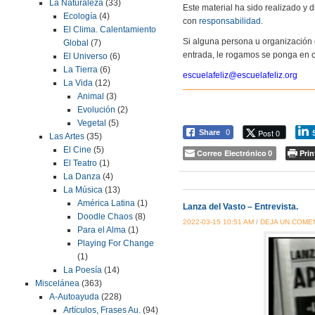
La Naturaleza
(33)
Este material ha sido realizado y
Ecología
(4)
con
responsabilidad
.
El Clima. Calentamiento
Si alguna persona u organización 
Global
(7)
entrada, le rogamos se ponga en c
El Universo
(6)
La Tierra
(6)
escuelafeliz@escuelafeliz.org
La Vida
(12)
Animal
(3)
Evolución
(2)
Vegetal
(5)
Post 0
Share
0
Las Artes
(35)
El Cine
(5)
Correo Electrónico
Prin
0
El Teatro
(1)
La Danza
(4)
La Música
(13)
América Latina
(1)
Lanza del Vasto – Entrevista.
Doodle Chaos
(8)
2022-03-15 10:51 AM
/
DEJA UN COME
Para el Alma
(1)
Playing For Change
(1)
La Poesía
(14)
Miscelánea
(363)
A-Autoayuda
(228)
Artículos, Frases Au.
(94)