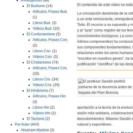
A-Religiones
(98)
El contenido de este vídeo no está d
El Budismo
(14)
Artículos, Frases Bud.
La concepción darwinista de la vid
(1)
a un ente omnisciente, omnipotente
Libros Bud.
(3)
Todo. El recurso a su supuesto y n
Vídeos Bud.
(10)
y al “azar” como regidor de los fe
El Confucianismo
(5)
conocimientos biológicos. La conce
Artículos, Frases Con.
íntimos componentes) ha conducido
(2)
sus componentes fundamentales. El 
Libros Con.
(1)
relaciones entre los seres humano
Vídeos Con.
(3)
“inscritos en nuestros genes”, ha 
El Cristianismo
(74)
justificación “científica” de las d
Artículos, Frases Cris.
(20)
Libros Cris.
(34)
Vídeos Cris.
(35)
El Hinduismo
(7)
Artículos, Frases Hin
(3)
Libros Hin
(2)
aportación a la teoría de la evolu
Vídeos Hin
(2)
visión más solidaria, colaboracion
El Taoísmo
(2)
descubrimientos. Máximo Sandín e
Por Autor
(443)
natural y espontáneo.
Abraham Maslow
(3)