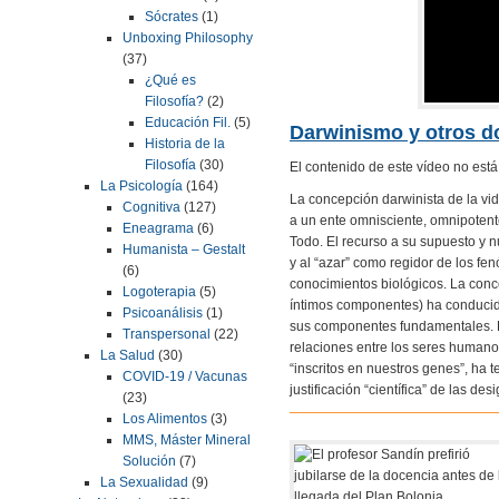
Sócrates
(1)
Unboxing Philosophy
(37)
¿Qué es
Filosofía?
(2)
Educación Fil.
(5)
Darwinismo y otros d
Historia de la
Filosofía
(30)
El contenido de este vídeo no está d
La Psicología
(164)
La concepción darwinista de la vid
Cognitiva
(127)
a un ente omnisciente, omnipotente
Eneagrama
(6)
Todo. El recurso a su supuesto y n
Humanista – Gestalt
y al “azar” como regidor de los fe
(6)
conocimientos biológicos. La conce
Logoterapia
(5)
íntimos componentes) ha conducido
Psicoanálisis
(1)
sus componentes fundamentales. El 
Transpersonal
(22)
relaciones entre los seres humano
La Salud
(30)
“inscritos en nuestros genes”, ha 
COVID-19 / Vacunas
justificación “científica” de las d
(23)
Los Alimentos
(3)
MMS, Máster Mineral
Solución
(7)
La Sexualidad
(9)