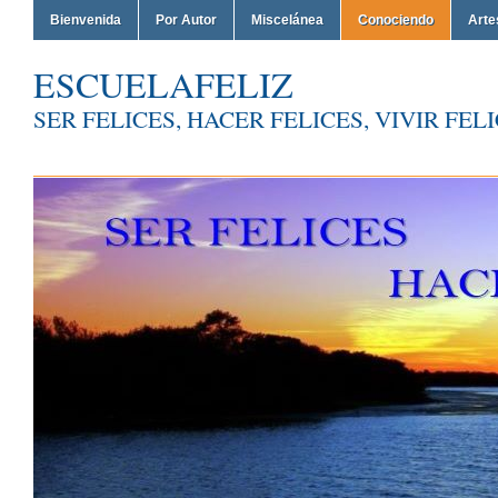
Bienvenida
Por Autor
Miscelánea
Conociendo
Arte
ESCUELAFELIZ
SER FELICES, HACER FELICES, VIVIR FEL