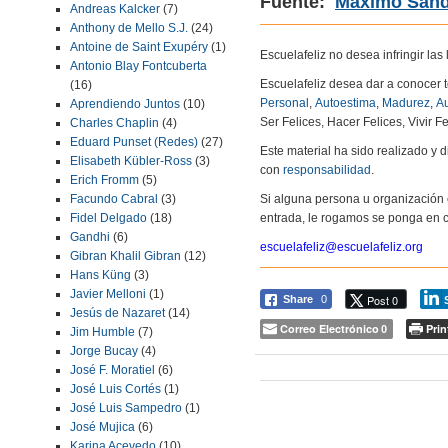
Fuente:
Máximo Sand
Andreas Kalcker
(7)
Anthony de Mello S.J.
(24)
Antoine de Saint Exupéry
(1)
Escuelafeliz no desea infringir la
Antonio Blay Fontcuberta
Escuelafeliz desea dar a conocer 
(16)
Personal
,
Autoestima
,
Madurez
,
Au
Aprendiendo Juntos
(10)
Ser Felices, Hacer Felices, Vivir Fe
Charles Chaplin
(4)
Eduard Punset (Redes)
(27)
Este material ha sido realizado y
Elisabeth Kübler-Ross
(3)
con
responsabilidad
.
Erich Fromm
(5)
Facundo Cabral
(3)
Si alguna persona u organización 
Fidel Delgado
(18)
entrada, le rogamos se ponga en c
Gandhi
(6)
escuelafeliz@escuelafeliz.org
Gibran Khalil Gibran
(12)
Hans Küng
(3)
Javier Melloni
(1)
Post 0
Share
0
Jesús de Nazaret
(14)
Correo Electrónico
Prin
0
Jim Humble
(7)
Jorge Bucay
(4)
José F. Moratiel
(6)
José Luis Cortés
(1)
José Luis Sampedro
(1)
José Mujica
(6)
Karina Acevedo
(10)