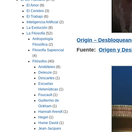
El Amor
(9)
El Cerebro
(3)
El Trabajo
(6)
Inteligencia Artificial
(2)
La Evolución
(8)
La Filosofía
(52)
Antropología
Origin – Desbloqueand
Filosófica
(2)
Fuente:
Origen y Des
Filosofía Sapiencial
(4)
Filósofos
(40)
Aristóteles
(6)
Deleuze
(1)
Descartes
(1)
Escuelas
Helenísticas
(1)
Foucault
(1)
Guillermo de
Ockham
(1)
Hannah Arendt
(1)
Hegel
(1)
Hume David
(1)
Jean-Jacques