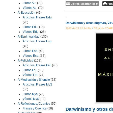
Libros Au.
(79)
Correo Electrónico
Prin
0
Vídeos Au.
(79)
A-Educación
(49)
Artículos, Frases Edu.
(20)
Darwinismo y otros dogmas, Viru
Libros Edu.
(18)
2022-04-22 12:34 PM
/
DEJA UN COME
Vídeos Edu.
(28)
A-Espiritualidad
(135)
Artículos, Frases Esp.
(40)
Libros Esp.
(49)
Vídeos Esp.
(66)
A-Felicidad
(168)
Artículos, Frases Fel.
(48)
Libros Fel.
(69)
Vídeos Fel.
(77)
A-Meditación y Silencio
(62)
Artículos, Frases MyS
(36)
Libros MyS
(26)
Vídeos MyS
(30)
A-Reflexiones, Cuentos
(59)
Frases y Cuentos
(58)
Darwinismo y otros d