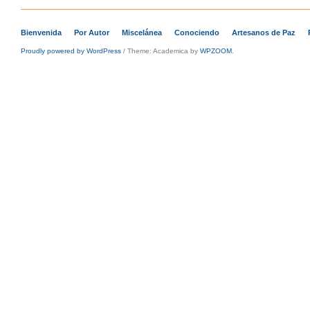
Bienvenida
Por Autor
Miscelánea
Conociendo
Artesanos de Paz
Proudly powered by WordPress
/
Theme: Academica by
WPZOOM
.