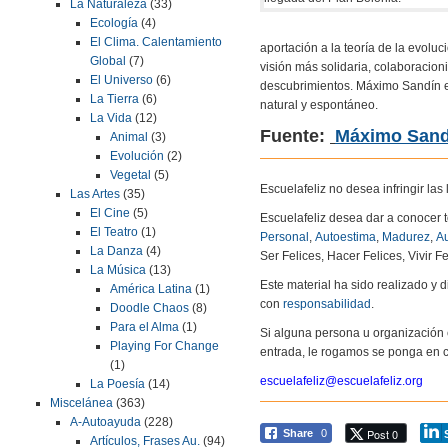
La Naturaleza
(33)
Ecología
(4)
El Clima. Calentamiento
aportación a la teoría de la evolu
Global
(7)
visión más solidaria, colaboracion
El Universo
(6)
descubrimientos. Máximo Sandín e
La Tierra
(6)
natural y espontáneo.
La Vida
(12)
Fuente:
Máximo Sand
Animal
(3)
Evolución
(2)
Vegetal
(5)
Escuelafeliz no desea infringir la
Las Artes
(35)
El Cine
(5)
Escuelafeliz desea dar a conocer 
El Teatro
(1)
Personal
,
Autoestima
,
Madurez
,
Au
La Danza
(4)
Ser Felices, Hacer Felices, Vivir Fe
La Música
(13)
Este material ha sido realizado y
América Latina
(1)
con
responsabilidad
.
Doodle Chaos
(8)
Para el Alma
(1)
Si alguna persona u organización 
Playing For Change
entrada, le rogamos se ponga en c
(1)
escuelafeliz@escuelafeliz.org
La Poesía
(14)
Miscelánea
(363)
A-Autoayuda
(228)
Post 0
Share
0
Artículos, Frases Au.
(94)