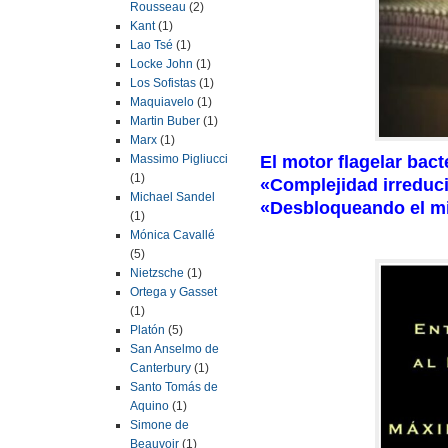
Rousseau
(2)
Kant
(1)
Lao Tsé
(1)
Locke John
(1)
Los Sofistas
(1)
Maquiavelo
(1)
Martin Buber
(1)
Marx
(1)
El motor flagelar bac
Massimo Pigliucci
(1)
«Complejidad irreduci
Michael Sandel
«Desbloqueando el mis
(1)
Mónica Cavallé
(5)
Nietzsche
(1)
Ortega y Gasset
(1)
Platón
(5)
San Anselmo de
Canterbury
(1)
Santo Tomás de
Aquino
(1)
Simone de
Beauvoir
(1)