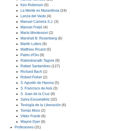
Ken Robinson
(5)
La Mente es Maravillosa
(24)
Lanza del Vasto
(4)
Manuel Carreira S.J.
(3)
Manuel Fraijó
(4)
María Montessori
(2)
Marshall B. Rosenberg
(6)
Martín Lutero
(6)
Matthieu Ricard
(5)
Pablo d'Ors
(9)
Rabindranath Tagore
(9)
Rafael Santandreu
(127)
Richard Bach
(1)
Robert Fisher
(2)
S. Agustín de Hipona
(5)
S. Francisco de Asís
(3)
S. Juan de la Cruz
(8)
Salva Escuelafeliz
(32)
Teología de la Liberación
(6)
Tomás Moro
(2)
Viktor Frankl
(6)
Wayne Dyer
(6)
Profesiones
(31)