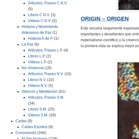
Artículos, Frases C.N.V.
(5)
Libros C.N.V.
(3)
ORIGIN – ORIGEN
Vídeos C.N.V.
(5)
Historia y Movimiento.
Esta secuela largamente espera
Artesanos de Paz
(1)
importantes y desafiantes que enf
Historia A.de P.
(1)
materialismo científico y la creenc
La Paz
(6)
la primera vida se explica mejor po
Artículos, Frases L.P.
(4)
Libros L.P.
(2)
Vídeos L.P.
(2)
No-Violencia
(18)
Artículos, Frases N.V.
(10)
Libros N.V.
(10)
Vídeos N.V.
(5)
Silencio y Meditación
(61)
Artículos, Frases S.M.
(34)
Libros S.M.
(25)
Vídeos S.M.
(28)
Cartas
(9)
Cartas-Escritos
(9)
Conociendo
(340)
El Ser Humano
(279)