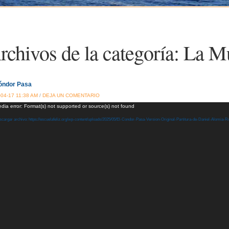
rchivos de la categoría:
La M
óndor Pasa
-04-17 11:38 AM
/
DEJA UN COMENTARIO
oductor
dia error: Format(s) not supported or source(s) not found
cargar archivo: https://escuelafeliz.org/wp-content/uploads/2025/05/El-Condor-Pasa-Version-Original-Partitura-de-Daniel-Alomia
o