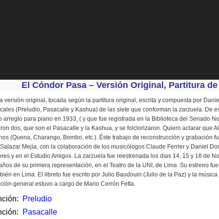
 Cóndor Pasa – Versión Original, Partitura de D
a versión original, tocada según la partitura original, escrita y compuesta por Dani
cales (Preludio, Pasacalle y Kashua) de las siete que conforman la zarzuela. De est
 arreglo para piano en 1933, ( y que fue registrada en la Biblioteca del Senado 
ron dos, que son el Pasacalle y la Kashua, y se folclorizaron. Quiero aclarar que 
nos (Quena, Charango, Bombo, etc.). Éste trabajo de reconstrucción y grabación fu
 Salazar Mejía, con la colaboración de los musicólogos Claude Ferrier y Daniel Dor
res y en el Estudio Amigos. La zarzuela fue reestrenada los días 14, 15 y 16 de 
años de su primera representación, en el Teatro de la UNI, de Lima .Su estreno fue
mbién en Lima. El libreto fue escrito por Julio Baudouin (Julio de la Paz) y la músi
cción general estuvo a cargo de Mario Cerrón Fetta.
ción:
Preludio
ción:
Pasacalle