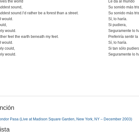
ives the world
Le da al mundo
saddest sound,
Su sonido más tris
addest sound.I’d rather be a forest than a street.
Su sonido más tris
 I would.
Sí, lo haría.
could,
Si pudiera,
ely would.
Seguramente lo ha
ather feel the earth beneath my feet.
Preferiría sentir la
 I would.
Sí, lo haría.
only could,
Si tan sólo pudier
ely would.
Seguramente lo ha
nción
ondor Pasa (Live at Madison Square Garden, New York, NY – December 2003)
ista