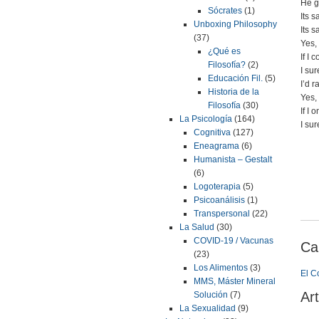
He g
Sócrates
(1)
Its 
Unboxing Philosophy
Its s
(37)
Yes,
¿Qué es
If I 
Filosofía?
(2)
I sur
Educación Fil.
(5)
I’d r
Historia de la
Yes,
Filosofía
(30)
If I 
La Psicología
(164)
I sur
Cognitiva
(127)
Eneagrama
(6)
Humanista – Gestalt
(6)
Logoterapia
(5)
Psicoanálisis
(1)
Transpersonal
(22)
La Salud
(30)
COVID-19 / Vacunas
Ca
(23)
Los Alimentos
(3)
El C
MMS, Máster Mineral
Art
Solución
(7)
La Sexualidad
(9)