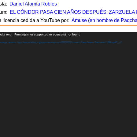
sta:
Daniel Alomía Robles
um:
EL CÓNDOR PASA CIEN AÑOS DESPUÉS: ZARZUELA
 licencia cedida a YouTube por:
Amuse (en nombre de Paqcha
oductor
dia error: Format(s) not supported or source(s) not found
cargar archivo: https://escuelafeliz.org/wp-content/uploads/2025/05/El-condor-Pasa-Simon-Garfunkel-H264.mp4?_=2
o