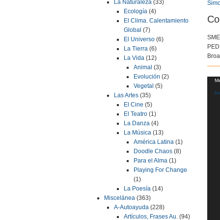
La Naturaleza
(33)
Simo
Ecología
(4)
Co
El Clima. Calentamiento
Global
(7)
SME 
El Universo
(6)
PEDL
La Tierra
(6)
Broa
La Vida
(12)
Animal
(3)
Evolución
(2)
Repr
Me
Vegetal
(5)
de
Des
Las Artes
(35)
víde
El Cine
(5)
El Teatro
(1)
La Danza
(4)
La Música
(13)
América Latina
(1)
Doodle Chaos
(8)
Para el Alma
(1)
Playing For Change
(1)
La Poesía
(14)
Miscelánea
(363)
A-Autoayuda
(228)
Artículos, Frases Au.
(94)