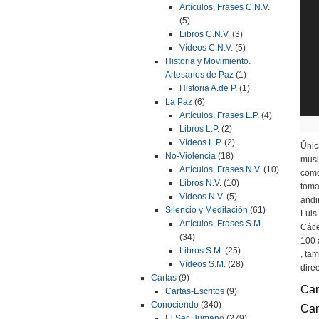
Artículos, Frases C.N.V.
(5)
Libros C.N.V.
(3)
Vídeos C.N.V.
(5)
Historia y Movimiento.
Artesanos de Paz
(1)
Historia A.de P.
(1)
La Paz
(6)
Artículos, Frases L.P.
(4)
El
Libros L.P.
(2)
Vídeos L.P.
(2)
Únic
No-Violencia
(18)
musi
Artículos, Frases N.V.
(10)
como
Libros N.V.
(10)
toma
Vídeos N.V.
(5)
andi
Silencio y Meditación
(61)
Luis
Artículos, Frases S.M.
Cáce
(34)
100 
Libros S.M.
(25)
, ta
Vídeos S.M.
(28)
dire
Cartas
(9)
Can
Cartas-Escritos
(9)
Conociendo
(340)
Can
El Ser Humano
(279)