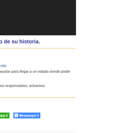
su historia.
ollo
 ayudar para llegar a un estado donde poder
eamos responsables, actuemos
App
Messenger
0
0