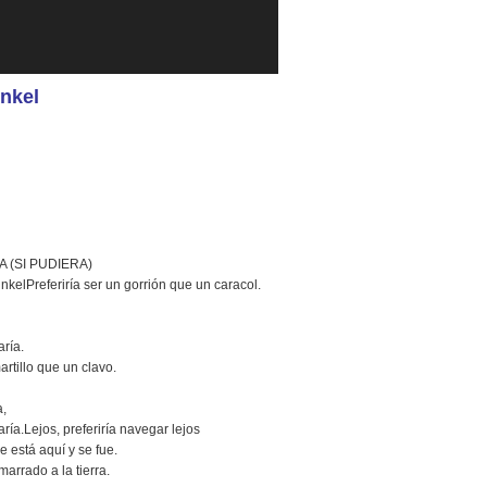
kel
 (SI PUDIERA)
kelPreferiría ser un gorrión que un caracol.
ría.
artillo que un clavo.
a,
ía.Lejos, preferiría navegar lejos
 está aquí y se fue.
arrado a la tierra.