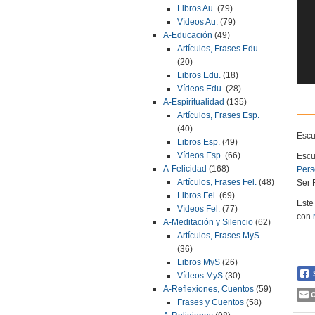
Libros Au.
(79)
Vídeos Au.
(79)
A-Educación
(49)
Artículos, Frases Edu.
(20)
Libros Edu.
(18)
Vídeos Edu.
(28)
El
A-Espiritualidad
(135)
Artículos, Frases Esp.
(40)
Escu
Libros Esp.
(49)
Vídeos Esp.
(66)
Escu
A-Felicidad
(168)
Pers
Artículos, Frases Fel.
(48)
Ser F
Libros Fel.
(69)
Este
Vídeos Fel.
(77)
con
A-Meditación y Silencio
(62)
Artículos, Frases MyS
(36)
Libros MyS
(26)
Vídeos MyS
(30)
A-Reflexiones, Cuentos
(59)
C
Frases y Cuentos
(58)