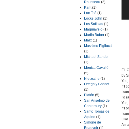
Rousseau
(2)
Kant
(1)
Lao Tsé
(1)
Locke John
(1)
Los Sofistas
(1)
E
Maquiavelo
(1)
Martin Buber
(1)
Marx
(1)
Massimo Pigliucci
(1)
Michael Sandel
(1)
Mónica Cavallé
EL 
(5)
by S
Nietzsche
(1)
Yes,
Ortega y Gasset
If I 
(1)
I sur
Platón
(5)
I’d 
San Anselmo de
Yes,
Canterbury
(1)
If I 
Santo Tomás de
I su
Aquino
(1)
Like
Simone de
A ma
Beauvoir
(1)