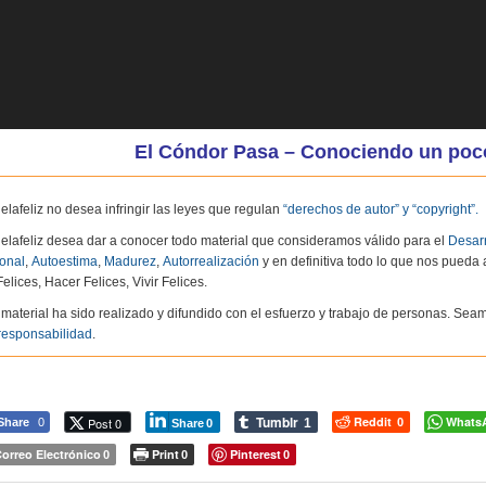
 Cóndor Pasa – Conociendo un poco de 
elafeliz no desea infringir las leyes que regulan
“derechos de autor” y “copyright”.
elafeliz desea dar a conocer todo material que consideramos válido para el
Desarr
onal
,
Autoestima
,
Madurez
,
Autorrealización
y en definitiva todo lo que nos pueda
elices, Hacer Felices, Vivir Felices.
 material ha sido realizado y difundido con el esfuerzo y trabajo de personas. S
responsabilidad
.
Tumblr
Reddit
Whats
Post 0
Share
0
1
0
Share
0
orreo Electrónico
Print
Pinterest
0
0
0