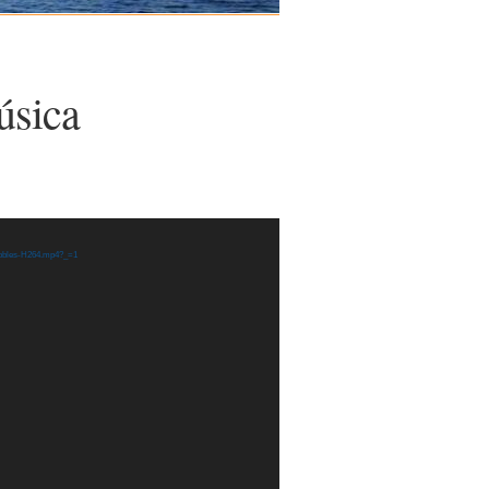
úsica
-Robles-H264.mp4?_=1