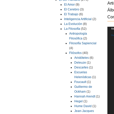
Arti
El Amor
(9)
El Cerebro
(3)
Álb
El Trabajo
(6)
Con
Inteligencia Artificial
(2)
La Evolución
(8)
Repr
La Filosofía
(52)
Me
de
Antropología
Des
víde
Filosófica
(2)
Filosofía Sapiencial
(4)
Filósofos
(40)
Aristóteles
(6)
Deleuze
(1)
Descartes
(1)
Escuelas
Helenísticas
(1)
Foucault
(1)
Guillermo de
Ockham
(1)
Hannah Arendt
(1)
Hegel
(1)
Hume David
(1)
Jean-Jacques