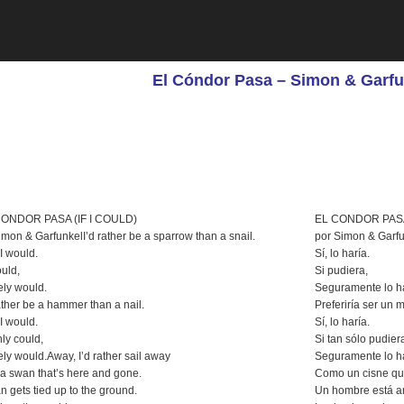
l Cóndor Pasa – Simon & Garfun
CONDOR PASA (IF I COULD)
EL CONDOR PASA
imon & GarfunkelI’d rather be a sparrow than a snail.
por Simon & Garfun
 I would.
Sí, lo haría.
could,
Si pudiera,
ely would.
Seguramente lo ha
rather be a hammer than a nail.
Preferiría ser un m
 I would.
Sí, lo haría.
only could,
Si tan sólo pudier
rely would.Away, I’d rather sail away
Seguramente lo har
 a swan that’s here and gone.
Como un cisne que
n gets tied up to the ground.
Un hombre está am