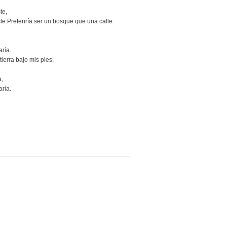
te,
te.Preferiría ser un bosque que una calle.
ría.
 tierra bajo mis pies.
a,
ría.