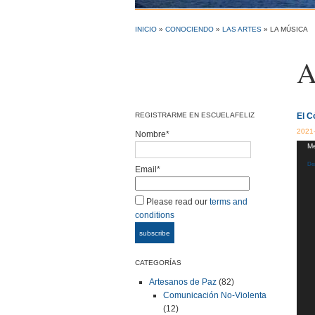
INICIO
»
CONOCIENDO
»
LAS ARTES
» LA MÚSICA
A
REGISTRARME EN ESCUELAFELIZ
El C
2021
Nombre*
Repr
Me
de
Des
Email*
víde
Please read our
terms and
conditions
CATEGORÍAS
Artesanos de Paz
(82)
Comunicación No-Violenta
(12)