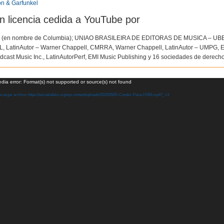
n & Garfunkel
n licencia cedida a YouTube por
(en nombre de Columbia); UNIAO BRASILEIRA DE EDITORAS DE MUSICA – UBEM,
, LatinAutor – Warner Chappell, CMRRA, Warner Chappell, LatinAutor – UMPG, Ex
dcast Music Inc., LatinAutorPerf, EMI Music Publishing y 16 sociedades de derech
oductor
dia error: Format(s) not supported or source(s) not found
cargar archivo: https://escuelafeliz.org/wp-content/uploads/2025/05/El-Condor-Pasa-H264.mp4?_=3
o