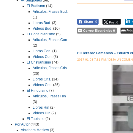
A-Religiones
(98)
El Budismo
(14)
Artículos, Frases Bud.
(1)
Post 0
Share
0
Libros Bud.
(3)
Vídeos Bud.
(10)
Correo Electrónico
Prin
0
El Confucianismo
(5)
Artículos, Frases Con.
(2)
Libros Con.
(1)
El Cerebro Femenino – Eduard P
Vídeos Con.
(3)
2017-01-03 7:31 PM
/
DEJA UN COMEN
El Cristianismo
(74)
Artículos, Frases Cris.
(20)
Libros Cris.
(34)
Vídeos Cris.
(35)
El Hinduismo
(7)
Artículos, Frases Hin
(3)
Libros Hin
(2)
Vídeos Hin
(2)
El Taoísmo
(2)
Por Autor
(443)
Abraham Maslow
(3)