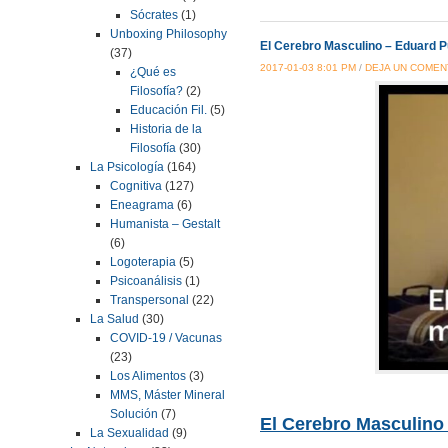
Sócrates
(1)
Unboxing Philosophy
El Cerebro Masculino – Eduard 
(37)
2017-01-03 8:01 PM
/
DEJA UN COMEN
¿Qué es
Filosofía?
(2)
Educación Fil.
(5)
Historia de la
Filosofía
(30)
La Psicología
(164)
Cognitiva
(127)
Eneagrama
(6)
Humanista – Gestalt
(6)
Logoterapia
(5)
Psicoanálisis
(1)
Transpersonal
(22)
La Salud
(30)
COVID-19 / Vacunas
(23)
Los Alimentos
(3)
MMS, Máster Mineral
Solución
(7)
El Cerebro Masculino
La Sexualidad
(9)