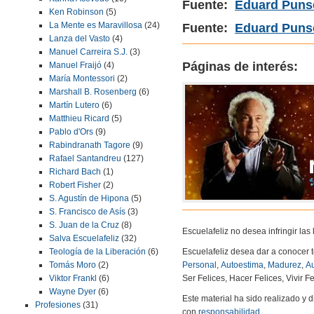
Fuente:
Eduard Puns
Ken Robinson
(5)
La Mente es Maravillosa
(24)
Fuente:
Eduard Punse
Lanza del Vasto
(4)
Manuel Carreira S.J.
(3)
Páginas de interés:
Manuel Fraijó
(4)
María Montessori
(2)
Marshall B. Rosenberg
(6)
Martín Lutero
(6)
Matthieu Ricard
(5)
Pablo d'Ors
(9)
Rabindranath Tagore
(9)
Rafael Santandreu
(127)
Richard Bach
(1)
Robert Fisher
(2)
S. Agustín de Hipona
(5)
S. Francisco de Asís
(3)
S. Juan de la Cruz
(8)
Escuelafeliz no desea infringir la
Salva Escuelafeliz
(32)
Escuelafeliz desea dar a conocer 
Teología de la Liberación
(6)
Personal
,
Autoestima
,
Madurez
,
Au
Tomás Moro
(2)
Ser Felices, Hacer Felices, Vivir Fe
Viktor Frankl
(6)
Wayne Dyer
(6)
Este material ha sido realizado y
Profesiones
(31)
con
responsabilidad
.