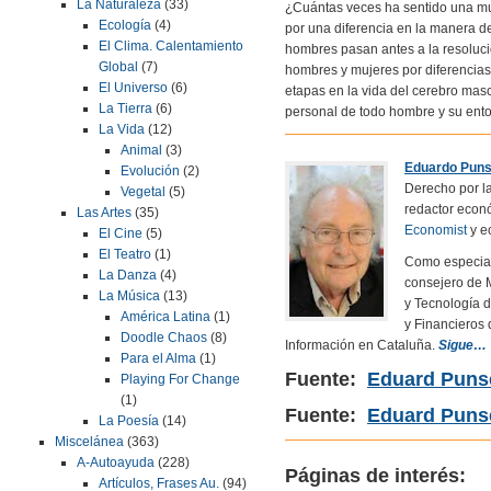
La Naturaleza
(33)
¿Cuántas veces ha sentido una mu
Ecología
(4)
por una diferencia en la manera de
El Clima. Calentamiento
hombres pasan antes a la resolució
Global
(7)
hombres y mujeres por diferencia
El Universo
(6)
etapas en la vida del cerebro mas
La Tierra
(6)
personal de todo hombre y su ento
La Vida
(12)
Animal
(3)
Eduardo Puns
Evolución
(2)
Derecho por l
Vegetal
(5)
redactor econ
Las Artes
(35)
Economist
y e
El Cine
(5)
El Teatro
(1)
Como especial
La Danza
(4)
consejero de 
La Música
(13)
y Tecnología 
América Latina
(1)
y Financieros
Doodle Chaos
(8)
Información en Cataluña.
Sigue…
Para el Alma
(1)
Fuente:
Eduard Puns
Playing For Change
(1)
Fuente:
Eduard Punse
La Poesía
(14)
Miscelánea
(363)
A-Autoayuda
(228)
Páginas de interés:
Artículos, Frases Au.
(94)