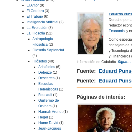
El Amor
(9)
El Cerebro
(3)
Eduardo Puns
El Trabajo
(6)
Derecho por l
Inteligencia Artificial
(2)
redactor econ
La Evolución
(8)
Economist
y e
La Filosofía
(52)
Antropología
Como especial
Filosófica
(2)
consejero de 
Filosofía Sapiencial
y Tecnología 
(4)
y Financieros
Filósofos
(40)
Información en Cataluña.
Sigue…
Aristóteles
(6)
Fuente:
Eduard Puns
Deleuze
(1)
Descartes
(1)
Fuente:
Eduard Punse
Escuelas
Helenísticas
(1)
Foucault
(1)
Páginas de interés:
Guillermo de
Ockham
(1)
Hannah Arendt
(1)
Hegel
(1)
Hume David
(1)
Jean-Jacques