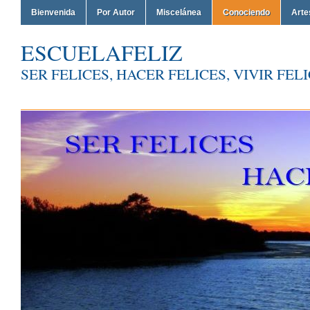
Bienvenida
Por Autor
Miscelánea
Conociendo
Arte
ESCUELAFELIZ
SER FELICES, HACER FELICES, VIVIR FEL