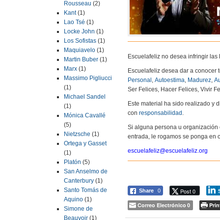
Rousseau
(2)
Kant
(1)
Lao Tsé
(1)
Locke John
(1)
Los Sofistas
(1)
Maquiavelo
(1)
Escuelafeliz no desea infringir la
Martin Buber
(1)
Marx
(1)
Escuelafeliz desea dar a conocer 
Massimo Pigliucci
Personal
,
Autoestima
,
Madurez
,
Au
(1)
Ser Felices, Hacer Felices, Vivir Fe
Michael Sandel
Este material ha sido realizado y
(1)
con
responsabilidad
.
Mónica Cavallé
(5)
Si alguna persona u organización 
Nietzsche
(1)
entrada, le rogamos se ponga en c
Ortega y Gasset
escuelafeliz@escuelafeliz.org
(1)
Platón
(5)
San Anselmo de
Canterbury
(1)
Santo Tomás de
Post 0
Share
0
Aquino
(1)
Correo Electrónico
Prin
0
Simone de
Beauvoir
(1)