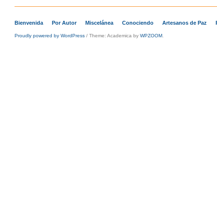
Bienvenida
Por Autor
Miscelánea
Conociendo
Artesanos de Paz
Proudly powered by WordPress
/
Theme: Academica by
WPZOOM
.