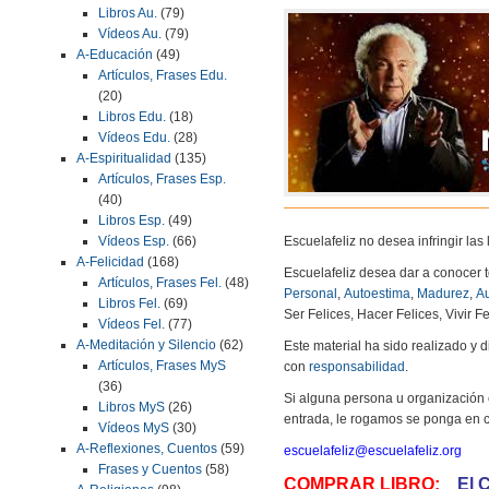
Libros Au.
(79)
Vídeos Au.
(79)
A-Educación
(49)
Artículos, Frases Edu.
(20)
Libros Edu.
(18)
Vídeos Edu.
(28)
A-Espiritualidad
(135)
Artículos, Frases Esp.
(40)
Libros Esp.
(49)
Escuelafeliz no desea infringir la
Vídeos Esp.
(66)
A-Felicidad
(168)
Escuelafeliz desea dar a conocer 
Artículos, Frases Fel.
(48)
Personal
,
Autoestima
,
Madurez
,
Au
Libros Fel.
(69)
Ser Felices, Hacer Felices, Vivir Fe
Vídeos Fel.
(77)
A-Meditación y Silencio
(62)
Este material ha sido realizado y
Artículos, Frases MyS
con
responsabilidad
.
(36)
Si alguna persona u organización 
Libros MyS
(26)
entrada, le rogamos se ponga en c
Vídeos MyS
(30)
A-Reflexiones, Cuentos
(59)
escuelafeliz@escuelafeliz.org
Frases y Cuentos
(58)
COMPRAR LIBRO:
El 