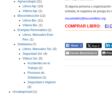
Agroecología
(11)
Libros Agr.
(10)
Si alguna persona u organización 
Vídeos Agr.
(1)
entrada, le rogamos se ponga en c
Bioconstrucción
(12)
escuelafeliz@escuelafeliz.org
Libros Bio.
(11)
Vídeos Bio.
(1)
COMPRAR LIBRO:
El 
Energías Renovables
(1)
Libros, Manuales Ener.
Ren.
(1)
Soldadura
(7)
Post 0
Share
0
Libros, Manuales Sol.
(3)
Correo Electrónico
Prin
0
Seguridad Sol.
(4)
Vídeos Sol.
(5)
Accidentes en el
Trabajo
(2)
Procesos de
Soldadura
(1)
Seguridad e Higiene
(3)
Uncategorized
(1)