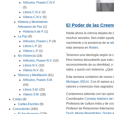
Artículos, Frases C.N.V.
(5)
Libros C.N.V.
(3)
Vídeos C.N.V.
(5)
Historia y Movimiento.
El Poder de las Creen
Artesanos de Paz
(1)
Historia A.de P.
(1)
Hasta ahora la ciencia dejaba de l
La Paz
(6)
muchos secretos. Nos están ayudan
Artículos, Frases L.P.
(4)
nacimiento y la presencia de la
rel
Libros L.P.
(2)
esta semana en
Redes
.
Vídeos L.P.
(2)
Tenemos una ideología según la cu
No-Violencia
(18)
Pero hemos descubierto que esto no
Artículos, Frases N.V.
(10)
reconocimiento de su identidad, y
Libros N.V.
(10)
rabia, y quizá con violencia. ¿Qué
Vídeos N.V.
(5)
Silencio y Meditación
(61)
Esta semana contamos de nuevo co
Artículos, Frases S.M.
Michigan
,
EEUU
. Con él vamos a 
(34)
valores y creencias mas sagrados 
Libros S.M.
(25)
Contaremos además con las opin
Vídeos S.M.
(28)
Coordinador
Consejo Islámico de
Cartas
(9)
Profesora de cultura india y de co
Cartas-Escritos
(9)
Profesor de Relaciones Internacio
Conociendo
(340)
Duch
,
Monje Benedictino
,
Doctor 
El Ser Humano
(279)