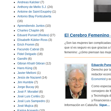
Andreas Kalcker
(7)
Anthony de Mello S.J.
(24)
Antoine de Saint Exupéry
(1)
Antonio Blay Fontcuberta
(16)
Aprendiendo Juntos
(10)
Charles Chaplin
(4)
El Cerebro Femenino 
Eduard Punset (Redes)
(27)
Elisabeth Kübler-Ross
(3)
¿Son las mujeres tan complicadas 
Erich Fromm
(5)
que sí es seguro es que gracias a 
Facundo Cabral
(3)
femenino: ¿cómo piensan las muje
Fidel Delgado
(18)
Gandhi
(6)
Gibran Khalil Gibran
(12)
Eduardo Puns
Hans Küng
(3)
Derecho por l
Javier Melloni
(1)
redactor econ
Jesús de Nazaret
(14)
Economist
y e
Jim Humble
(7)
Como especial
Jorge Bucay
(4)
consejero de 
José F. Moratiel
(6)
y Tecnología 
José Luis Cortés
(1)
y Financieros
José Luis Sampedro
(1)
Información en Cataluña.
Sigue…
José Mujica
(6)
Karina Acevedo
(10)