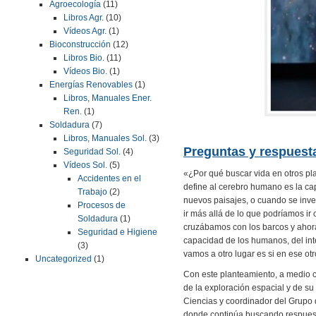
Agroecología
(11)
Libros Agr.
(10)
Vídeos Agr.
(1)
Bioconstrucción
(12)
Libros Bio.
(11)
Vídeos Bio.
(1)
Energías Renovables
(1)
Libros, Manuales Ener.
Ren.
(1)
Soldadura
(7)
Libros, Manuales Sol.
(3)
Preguntas y respuest
Seguridad Sol.
(4)
Vídeos Sol.
(5)
«¿Por qué buscar vida en otros p
Accidentes en el
define al cerebro humano es la ca
Trabajo
(2)
nuevos paisajes, o cuando se invent
Procesos de
ir más allá de lo que podríamos ir
Soldadura
(1)
cruzábamos con los barcos y ahora
Seguridad e Higiene
capacidad de los humanos, del in
(3)
vamos a otro lugar es si en ese ot
Uncategorized
(1)
Con este planteamiento, a medio cam
de la exploración espacial y de su
Ciencias y coordinador del Grupo 
donde continúa buscando respuestas