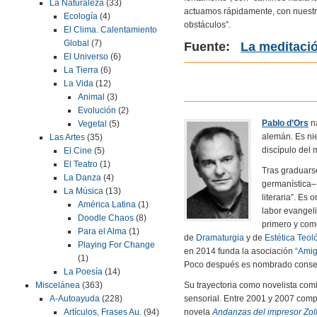
La Naturaleza
(33)
actuamos rápidamente, con nuestra
Ecología
(4)
obstáculos”.
El Clima. Calentamiento
Global
(7)
Fuente:
La meditació
El Universo
(6)
La Tierra
(6)
La Vida
(12)
Animal
(3)
Evolución
(2)
Pablo d’Ors
n
Vegetal
(5)
alemán. Es ni
Las Artes
(35)
discípulo del
El Cine
(5)
El Teatro
(1)
Tras graduar
La Danza
(4)
germanística–,
La Música
(13)
literaria”. Es
América Latina
(1)
labor evangeli
Doodle Chaos
(8)
primero y como
Para el Alma
(1)
de
Dramaturgia
y de
Estética Teol
Playing For Change
en 2014 funda la asociación
“Amig
(1)
Poco después es nombrado conseje
La Poesía
(14)
Su trayectoria como novelista comi
Miscelánea
(363)
sensorial. Entre 2001 y 2007 compat
A-Autoayuda
(228)
novela
Andanzas del impresor Zol
Artículos, Frases Au.
(94)