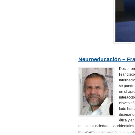
Neuroeducación – Fr
Doctor en
Francisco
internaci
se puede 
en el apr
interacci
claves bá
lado huma
diseñar u
ética y e
nuestras sociedades occidentales 
destacando especialmente el papel 