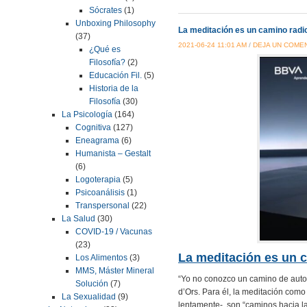
Sócrates
(1)
Unboxing Philosophy
La meditación es un camino radic
(37)
2021-06-24 11:01 AM
/
DEJA UN COME
¿Qué es
Filosofía?
(2)
Educación Fil.
(5)
Historia de la
Filosofía
(30)
La Psicología
(164)
Cognitiva
(127)
Eneagrama
(6)
Humanista – Gestalt
(6)
Logoterapia
(5)
Psicoanálisis
(1)
Transpersonal
(22)
La Salud
(30)
COVID-19 / Vacunas
(23)
La meditación es un c
Los Alimentos
(3)
MMS, Máster Mineral
“Yo no conozco un camino de autoc
Solución
(7)
d’Ors. Para él, la meditación como 
La Sexualidad
(9)
lentamente-, son “caminos hacia la