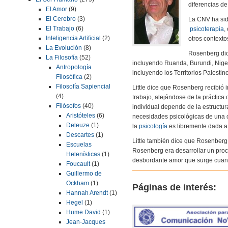
diferencias d
El Amor
(9)
El Cerebro
(3)
La CNV ha sid
El Trabajo
(6)
psicoterapia
,
Inteligencia Artificial
(2)
otros contexto
La Evolución
(8)
Rosenberg dic
La Filosofía
(52)
incluyendo Ruanda, Burundi, Nigeri
Antropología
incluyendo los Territorios Palesti
Filosófica
(2)
Filosofía Sapiencial
Little dice que Rosenberg recibió 
(4)
trabajo, alejándose de la práctica 
Filósofos
(40)
individual depende de la estructur
Aristóteles
(6)
necesidades psicológicas de una 
Deleuze
(1)
la
psicología
es libremente dada a 
Descartes
(1)
Little también dice que Rosenberg 
Escuelas
Rosenberg era desarrollar un proce
Helenísticas
(1)
desbordante amor que surge cuand
Foucault
(1)
Guillermo de
Ockham
(1)
Páginas de interés:
Hannah Arendt
(1)
Hegel
(1)
Hume David
(1)
Jean-Jacques