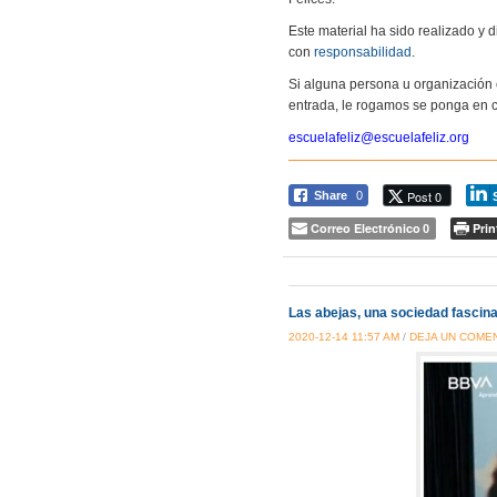
Este material ha sido realizado y
con
responsabilidad
.
Si alguna persona u organización 
entrada, le rogamos se ponga en c
escuelafeliz@escuelafeliz.org
Post 0
Share
0
Correo Electrónico
Prin
0
Las abejas, una sociedad fascin
2020-12-14 11:57 AM
/
DEJA UN COME