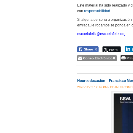
Este material ha sido realizado y
con
responsabilidad
.
Si alguna persona u organización 
entrada, le rogamos se ponga en c
escuelafeliz@escuelafeliz.org
Post 0
Share
0
Correo Electrónico
Prin
0
Neuroeducación – Francisco Mo
2020-12-02 12:16 PM
/
DEJA UN COME