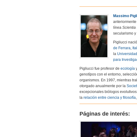
Massimo Pigl
anteriormente 
línea
Scientia
secularismo y 
Pigliucci naci
de Ferrara
,
Ita
la
Universida
para Investiga
Pigliucci fue profesor de
ecología
genotípos con el entorno, selección
organismos.​ En 1997, mientras tra
otorgado anualmente por la
Societ
excepcionales biólogos evolutivos
la
relación entre ciencia y filosofía
Páginas de interés: