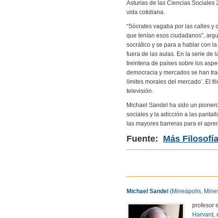
Asturias de las Ciencias Sociales 
vida cotidiana.
“Sócrates vagaba por las calles y d
que tenían esos ciudadanos”, argumen
socrático y se para a hablar con la
fuera de las aulas. En la serie de
treintena de países sobre los aspec
democracia y mercados se han trad
límites morales del mercado’. El f
televisión.
Michael Sandel ha sido un pionero 
sociales y la adicción a las panta
las mayores barreras para el apren
Fuente:
Más Filosofí
Michael Sandel
(
Mineápolis
,
Mine
profesor
Harvard
,