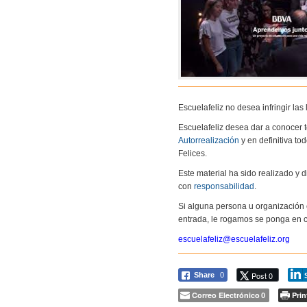
Escuelafeliz no desea infringir la
Escuelafeliz desea dar a conocer 
Autorrealización
y en definitiva to
Felices.
Este material ha sido realizado y
con
responsabilidad
.
Si alguna persona u organización 
entrada, le rogamos se ponga en c
escuelafeliz@escuelafeliz.org
Post 0
Share
0
Correo Electrónico
Prin
0