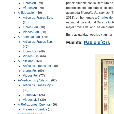
principalmente con la literatura de
Libros Au.
(79)
reconocimiento del público le lleg
Vídeos Au.
(79)
aclamada
Biografía del silencio
(Si
A-Educación
(49)
2013), un homenaje a
Charles de
Artículos, Frases Edu.
espiritual. La editorial Galaxia G
(20)
mejor novela del año, ha emprendi
Libros Edu.
(18)
Vídeos Edu.
(28)
En la actualidad, escribe y anima
A-Espiritualidad
(135)
Fuente:
Pablo d´Ors
Artículos, Frases Esp.
(40)
Libros Esp.
(49)
Vídeos Esp.
(66)
A-Felicidad
(168)
Artículos, Frases Fel.
(48)
Libros Fel.
(69)
Vídeos Fel.
(77)
A-Meditación y Silencio
(62)
Artículos, Frases MyS
(36)
Libros MyS
(26)
Vídeos MyS
(30)
A-Reflexiones, Cuentos
(59)
Frases y Cuentos
(58)