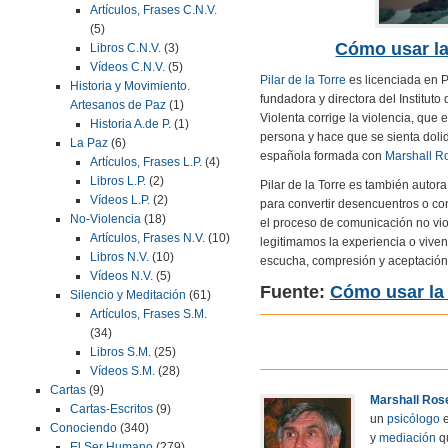
Artículos, Frases C.N.V.
(5)
Cómo usar la 
Libros C.N.V.
(3)
Vídeos C.N.V.
(5)
Pilar de la Torre
es licenciada en P
Historia y Movimiento.
fundadora y directora del Institu
Artesanos de Paz
(1)
Violenta corrige la violencia, qu
Historia A.de P.
(1)
persona y hace que se sienta dolid
La Paz
(6)
española formada con
Marshall R
Artículos, Frases L.P.
(4)
Libros L.P.
(2)
Pilar de la Torre es también autor
Vídeos L.P.
(2)
para convertir desencuentros o co
No-Violencia
(18)
el proceso de comunicación no vio
Artículos, Frases N.V.
(10)
legitimamos la experiencia o viven
Libros N.V.
(10)
escucha, compresión y aceptación
Vídeos N.V.
(5)
Fuente:
Cómo usar la 
Silencio y Meditación
(61)
Artículos, Frases S.M.
(34)
Libros S.M.
(25)
Vídeos S.M.
(28)
Cartas
(9)
Marshall Ros
Cartas-Escritos
(9)
un
psicólogo
e
Conociendo
(340)
y
mediación
qu
El Ser Humano
(279)