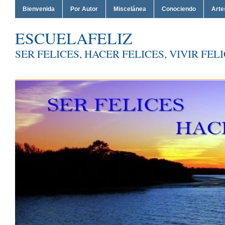
Bienvenida
Por Autor
Miscelánea
Conociendo
Arte
ESCUELAFELIZ
SER FELICES, HACER FELICES, VIVIR FEL