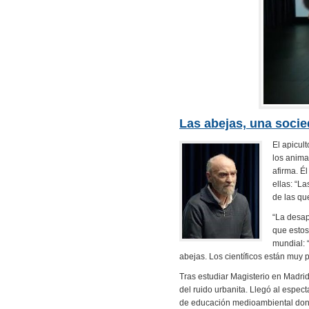
Las abejas, una socie
El apicul
los anima
afirma. É
ellas: “L
de las qu
“La desap
que estos
mundial: 
abejas. Los científicos están muy
Tras estudiar Magisterio en Madri
del ruido urbanita. Llegó al espect
de educación medioambiental dond