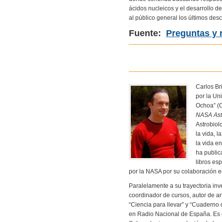
ácidos nucleicos y el desarrollo d
al público general los últimos des
Fuente:
Preguntas y 
Carlos Br
por la Un
Ochoa” (C
NASA Astr
Astrobiol
la vida, 
la vida e
ha public
libros es
por la NASA por su colaboración en
Paralelamente a su trayectoria in
coordinador de cursos, autor de art
“Ciencia para llevar” y “Cuaderno
en Radio Nacional de España. Es c