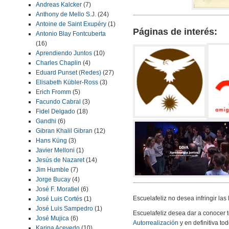
Andreas Kalcker
(7)
Anthony de Mello S.J.
(24)
Antoine de Saint Exupéry
(1)
Páginas de interés:
Antonio Blay Fontcuberta
(16)
Aprendiendo Juntos
(10)
Charles Chaplin
(4)
Eduard Punset (Redes)
(27)
Elisabeth Kübler-Ross
(3)
Erich Fromm
(5)
Facundo Cabral
(3)
Fidel Delgado
(18)
Gandhi
(6)
Gibran Khalil Gibran
(12)
Hans Küng
(3)
Javier Melloni
(1)
Jesús de Nazaret
(14)
Jim Humble
(7)
Jorge Bucay
(4)
José F. Moratiel
(6)
Escuelafeliz no desea infringir la
José Luis Cortés
(1)
José Luis Sampedro
(1)
Escuelafeliz desea dar a conocer 
José Mujica
(6)
Autorrealización
y en definitiva to
Karina Acevedo
(10)