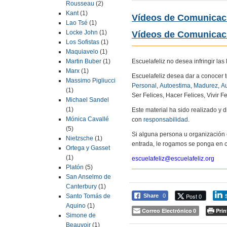
Rousseau
(2)
Kant
(1)
Vídeos de Comunicac
Lao Tsé
(1)
Locke John
(1)
Vídeos de Comunicaci
Los Sofistas
(1)
Maquiavelo
(1)
Escuelafeliz no desea infringir la
Martin Buber
(1)
Marx
(1)
Escuelafeliz desea dar a conocer 
Massimo Pigliucci
Personal
,
Autoestima
,
Madurez
,
Au
(1)
Ser Felices, Hacer Felices, Vivir Fe
Michael Sandel
(1)
Este material ha sido realizado y
Mónica Cavallé
con
responsabilidad
.
(5)
Si alguna persona u organización 
Nietzsche
(1)
entrada, le rogamos se ponga en c
Ortega y Gasset
(1)
escuelafeliz@escuelafeliz.org
Platón
(5)
San Anselmo de
Canterbury
(1)
Post 0
Share
0
Santo Tomás de
Aquino
(1)
Correo Electrónico
Prin
0
Simone de
Beauvoir
(1)