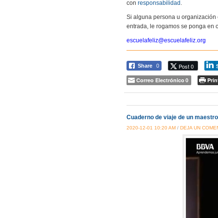
con
responsabilidad
.
Si alguna persona u organización 
entrada, le rogamos se ponga en c
escuelafeliz@escuelafeliz.org
Post 0
Share
0
Correo Electrónico
Prin
0
Cuaderno de viaje de un maestr
2020-12-01 10:20 AM
/
DEJA UN COME