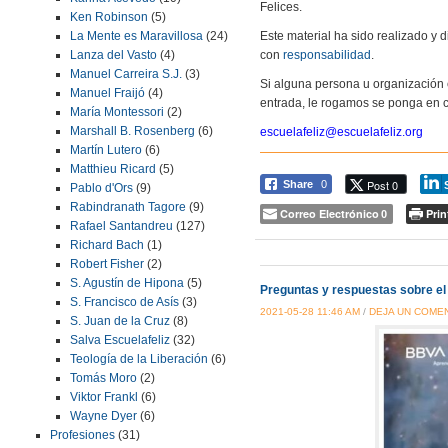
Felices.
Ken Robinson
(5)
Este material ha sido realizado y
La Mente es Maravillosa
(24)
con
responsabilidad
.
Lanza del Vasto
(4)
Manuel Carreira S.J.
(3)
Si alguna persona u organización 
Manuel Fraijó
(4)
entrada, le rogamos se ponga en c
María Montessori
(2)
Marshall B. Rosenberg
(6)
escuelafeliz@escuelafeliz.org
Martín Lutero
(6)
Matthieu Ricard
(5)
Post 0
Share
0
Pablo d'Ors
(9)
Rabindranath Tagore
(9)
Correo Electrónico
Prin
0
Rafael Santandreu
(127)
Richard Bach
(1)
Robert Fisher
(2)
S. Agustín de Hipona
(5)
Preguntas y respuestas sobre e
S. Francisco de Asís
(3)
2021-05-28 11:46 AM
/
DEJA UN COME
S. Juan de la Cruz
(8)
Salva Escuelafeliz
(32)
Teología de la Liberación
(6)
Tomás Moro
(2)
Viktor Frankl
(6)
Wayne Dyer
(6)
Profesiones
(31)