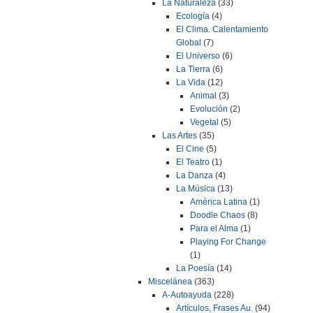
La Naturaleza
(33)
Ecología
(4)
El Clima. Calentamiento
Global
(7)
El Universo
(6)
La Tierra
(6)
La Vida
(12)
Animal
(3)
Evolución
(2)
Vegetal
(5)
Las Artes
(35)
El Cine
(5)
El Teatro
(1)
La Danza
(4)
La Música
(13)
América Latina
(1)
Doodle Chaos
(8)
Para el Alma
(1)
Playing For Change
(1)
La Poesía
(14)
Miscelánea
(363)
A-Autoayuda
(228)
Artículos, Frases Au.
(94)