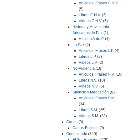
Artículos, Frases C.N.V.
(5)
Libros C.N.V.
(3)
Vídeos C.N.V.
(5)
Historia y Movimiento.
Artesanos de Paz
(1)
Historia A.de P.
(1)
La Paz
(6)
Artículos, Frases L.P.
(4)
Libros L.P.
(2)
Vídeos L.P.
(2)
No-Violencia
(18)
Artículos, Frases N.V.
(10)
Libros N.V.
(10)
Vídeos N.V.
(5)
Silencio y Meditación
(61)
Artículos, Frases S.M.
(34)
Libros S.M.
(25)
Vídeos S.M.
(28)
Cartas
(9)
Cartas-Escritos
(9)
Conociendo
(340)
El Ser Humano
(279)