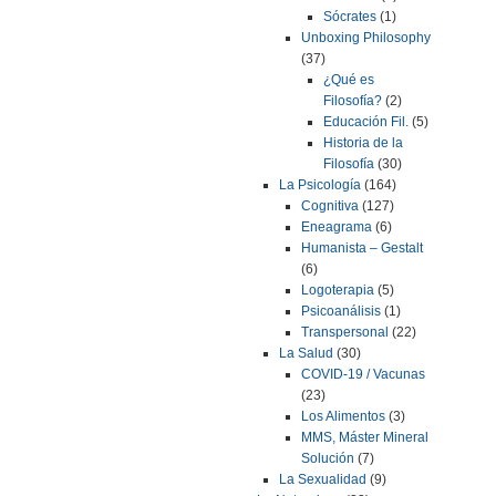
Sócrates
(1)
Unboxing Philosophy
(37)
¿Qué es
Filosofía?
(2)
Educación Fil.
(5)
Historia de la
Filosofía
(30)
La Psicología
(164)
Cognitiva
(127)
Eneagrama
(6)
Humanista – Gestalt
(6)
Logoterapia
(5)
Psicoanálisis
(1)
Transpersonal
(22)
La Salud
(30)
COVID-19 / Vacunas
(23)
Los Alimentos
(3)
MMS, Máster Mineral
Solución
(7)
La Sexualidad
(9)