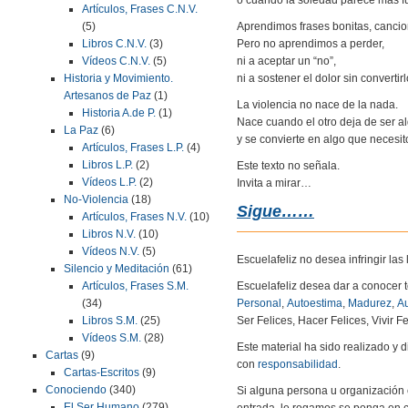
Artículos, Frases C.N.V.
Aprendimos frases bonitas, canci
(5)
Pero no aprendimos a perder,
Libros C.N.V.
(3)
ni a aceptar un “no”,
Vídeos C.N.V.
(5)
ni a sostener el dolor sin convertir
Historia y Movimiento.
Artesanos de Paz
(1)
La violencia no nace de la nada.
Historia A.de P.
(1)
Nace cuando el otro deja de ser a
La Paz
(6)
y se convierte en algo que necesit
Artículos, Frases L.P.
(4)
Libros L.P.
(2)
Este texto no señala.
Vídeos L.P.
(2)
Invita a mirar…
No-Violencia
(18)
Sigue……
Artículos, Frases N.V.
(10)
Libros N.V.
(10)
Vídeos N.V.
(5)
Escuelafeliz no desea infringir la
Silencio y Meditación
(61)
Escuelafeliz desea dar a conocer 
Artículos, Frases S.M.
Personal
,
Autoestima
,
Madurez
,
Au
(34)
Ser Felices, Hacer Felices, Vivir Fe
Libros S.M.
(25)
Vídeos S.M.
(28)
Este material ha sido realizado y
Cartas
(9)
con
responsabilidad
.
Cartas-Escritos
(9)
Conociendo
(340)
Si alguna persona u organización 
El Ser Humano
(279)
entrada, le rogamos se ponga en c