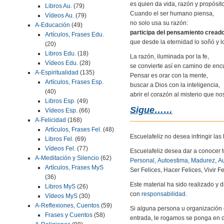
es quien da vida, razón y propósit
Libros Au.
(79)
Cuando el ser humano piensa,
Vídeos Au.
(79)
no solo usa su razón:
A-Educación
(49)
participa del pensamiento cread
Artículos, Frases Edu.
que desde la eternidad lo soñó y lo 
(20)
Libros Edu.
(18)
La razón, iluminada por la fe,
Vídeos Edu.
(28)
se convierte así en camino de enc
A-Espiritualidad
(135)
Pensar es orar con la mente,
Artículos, Frases Esp.
buscar a Dios con la inteligencia,
(40)
abrir el corazón al misterio que no
Libros Esp.
(49)
Sigue……
Vídeos Esp.
(66)
A-Felicidad
(168)
Artículos, Frases Fel.
(48)
Escuelafeliz no desea infringir la
Libros Fel.
(69)
Vídeos Fel.
(77)
Escuelafeliz desea dar a conocer 
A-Meditación y Silencio
(62)
Personal
,
Autoestima
,
Madurez
,
Au
Artículos, Frases MyS
Ser Felices, Hacer Felices, Vivir Fe
(36)
Este material ha sido realizado y
Libros MyS
(26)
con
responsabilidad
.
Vídeos MyS
(30)
A-Reflexiones, Cuentos
(59)
Si alguna persona u organización 
Frases y Cuentos
(58)
entrada, le rogamos se ponga en c