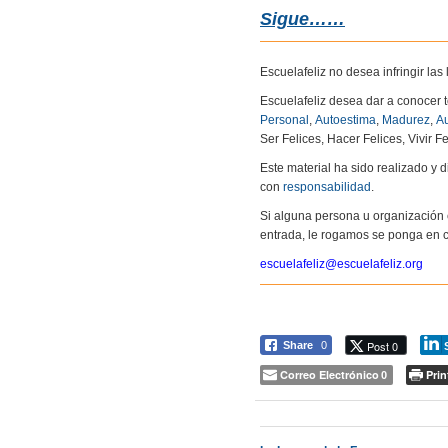
Sigue……
Escuelafeliz no desea infringir la
Escuelafeliz desea dar a conocer 
Personal
,
Autoestima
,
Madurez
,
Au
Ser Felices, Hacer Felices, Vivir Fe
Este material ha sido realizado y
con
responsabilidad
.
Si alguna persona u organización 
entrada, le rogamos se ponga en c
escuelafeliz@escuelafeliz.org
Post 0
Share
0
Correo Electrónico
Prin
0