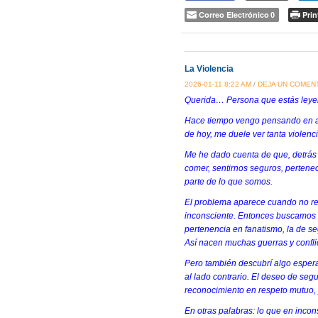
Correo Electrónico
Prin
0
La Violencia
2026-01-11 8:22 AM
/
DEJA UN COMEN
Querida… Persona que estás leye
Hace tiempo vengo pensando en alg
de hoy, me duele ver tanta violenc
Me he dado cuenta de que, detrás
comer, sentirnos seguros, pertenec
parte de lo que somos.
El problema aparece cuando no r
inconsciente. Entonces buscamos c
pertenencia en fanatismo, la de se
Así nacen muchas guerras y confli
Pero también descubrí algo esper
al lado contrario. El deseo de seg
reconocimiento en respeto mutuo, y
En otras palabras: lo que en inco