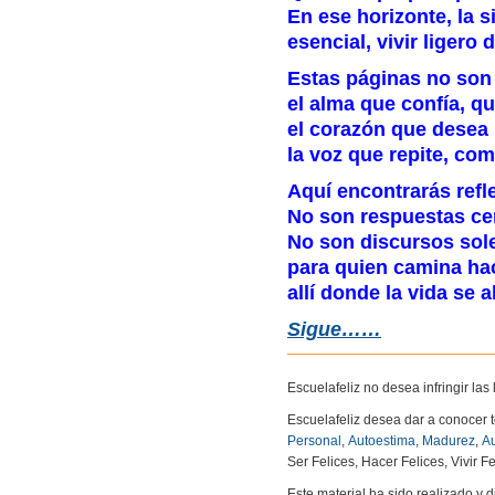
En ese horizonte, la 
esencial, vivir ligero 
Estas páginas no son 
el alma que confía, q
el corazón que desea 
la voz que repite, co
Aquí encontrarás refl
No son respuestas cer
No son discursos sol
para quien camina hac
allí donde la vida se 
Sigue……
Escuelafeliz no desea infringir la
Escuelafeliz desea dar a conocer 
Personal
,
Autoestima
,
Madurez
,
Au
Ser Felices, Hacer Felices, Vivir Fe
Este material ha sido realizado y