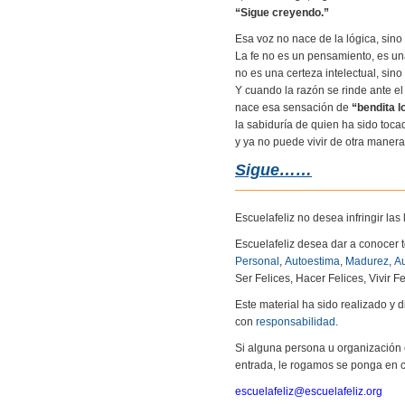
“Sigue creyendo.”
Esa voz no nace de la lógica, sino
La fe no es un pensamiento, es un
no es una certeza intelectual, sin
Y cuando la razón se rinde ante el 
nace esa sensación de
“bendita l
la sabiduría de quien ha sido toca
y ya no puede vivir de otra manera
Sigue……
Escuelafeliz no desea infringir la
Escuelafeliz desea dar a conocer 
Personal
,
Autoestima
,
Madurez
,
Au
Ser Felices, Hacer Felices, Vivir Fe
Este material ha sido realizado y
con
responsabilidad
.
Si alguna persona u organización 
entrada, le rogamos se ponga en c
escuelafeliz@escuelafeliz.org