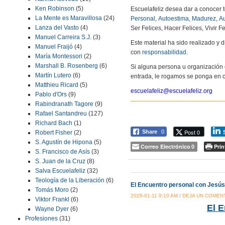
Ken Robinson
(5)
Escuelafeliz desea dar a conocer 
La Mente es Maravillosa
(24)
Personal
,
Autoestima
,
Madurez
,
Au
Lanza del Vasto
(4)
Ser Felices, Hacer Felices, Vivir Fe
Manuel Carreira S.J.
(3)
Este material ha sido realizado y
Manuel Fraijó
(4)
con
responsabilidad
.
María Montessori
(2)
Marshall B. Rosenberg
(6)
Si alguna persona u organización 
Martín Lutero
(6)
entrada, le rogamos se ponga en c
Matthieu Ricard
(5)
escuelafeliz@escuelafeliz.org
Pablo d'Ors
(9)
Rabindranath Tagore
(9)
Rafael Santandreu
(127)
Richard Bach
(1)
Post 0
Share
0
Robert Fisher
(2)
S. Agustín de Hipona
(5)
Correo Electrónico
Prin
0
S. Francisco de Asís
(3)
S. Juan de la Cruz
(8)
Salva Escuelafeliz
(32)
Teología de la Liberación
(6)
El Encuentro personal con Jesús
Tomás Moro
(2)
2026-01-11 9:10 AM
/
DEJA UN COMEN
Viktor Frankl
(6)
El 
Wayne Dyer
(6)
Profesiones
(31)