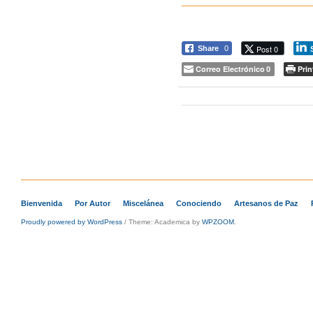
Post 0
Share
0
Correo Electrónico
Prin
0
Navegación de ent
Bienvenida
Por Autor
Miscelánea
Conociendo
Artesanos de Paz
Proudly powered by WordPress
/
Theme: Academica by
WPZOOM
.