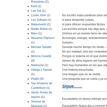
Rousseau
(2)
Kant
(1)
Lao Tsé
(1)
No escribo estas palabras para se
Locke John
(1)
ni para despertar culpas,
Los Sofistas
(1)
ni para ofrecer respuestas fáciles.
Maquiavelo
(1)
Las escribo porque hay algo que, 
Martin Buber
(1)
Vivimos en un mundo lleno de obje
Marx
(1)
tecnología, energía, entretenimien
Massimo Pigliucci
humano.
(1)
Durante mucho tiempo he vivido —
Michael Sandel
No por maldad, sino por costumbr
(1)
Porque el sistema en el que vivi
Mónica Cavallé
vienen de otros lugares del mundo
(5)
Pero hay momentos en los que alg
Nietzsche
(1)
Una historia escuchada.
Ortega y Gasset
Una imagen que no se olvida.
(1)
Una pregunta que se cuela y ya no
Platón
(5)
San Anselmo de
Sigue……
Canterbury
(1)
Santo Tomás de
Aquino
(1)
Escuelafeliz no desea infringir la
Simone de
Escuelafeliz desea dar a conocer 
Beauvoir
(1)