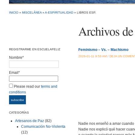
INICIO
»
MISCELÁNEA
»
A-ESPIRITUALIDAD
» LIBROS ESP.
Archivos de 
REGISTRARME EN ESCUELAFELIZ
Feminismo – Vs. – Machismo
2026-01-11 9:53 AM
/
DEJA UN COMEN
Nombre*
Email*
Please read our
terms and
conditions
CATEGORÍAS
Artesanos de Paz
(82)
Nadie nos enseñó a amar cuando e
Comunicación No-Violenta
Nadie nos explicó qué hacer cuand
(12)
o cuando la soledad parece más fu