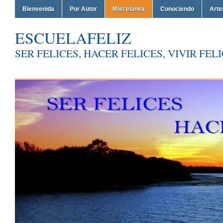
Bienvenida
Por Autor
Miscelánea
Conociendo
Arte
ESCUELAFELIZ
SER FELICES, HACER FELICES, VIVIR FEL