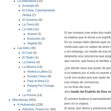
La Naturaleza
(33)
Ecología
(4)
El Clima. Calentamiento
Global
(7)
El Universo
(6)
La Tierra
(6)
La Vida
(12)
El ser humano vive entre dos real
Animal
(3)
la materia que le forma y el espírit
Evolución
(2)
En su cuerpo laten átomos que no
Vegetal
(5)
moléculas que no saben de amor n
Las Artes
(35)
y sin embargo, en medio de esa ma
El Cine
(5)
despierta una conciencia que preg
El Teatro
(1)
que razona, que busca el sentido 
La Danza
(4)
La Música
(13)
¿De dónde nace ese poder de pen
América Latina
(1)
si la materia por sí sola no puede 
Doodle Chaos
(8)
La fe nos revela que ese soplo de 
Para el Alma
(1)
esa chispa de conciencia,
Playing For Change
no es fruto del azar,
(1)
sino
huella del Espíritu de Dios 
La Poesía
(14)
El cerebro traduce el pensamiento
Miscelánea
(363)
pero no lo origina.
A-Autoayuda
(228)
El alma, don divino y presencia inte
Artículos, Frases Au.
(94)