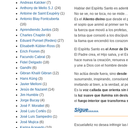
Andreas Kalcker
(7)
Anthony de Mello S.J.
(24)
Hablar del Espíritu Santo es adent
Antoine de Saint Exupéry
(1)
No se ve, no se toca, no se mide… 
Antonio Blay Fontcuberta
Es el
Aliento divino
que desde el pr
(16)
el soplo que animó al primer ser 
Aprendiendo Juntos
(10)
la fuerza que movió a los profetas,
Charles Chaplin
(4)
la brisa que consoló a los discípul
Eduard Punset (Redes)
(27)
la llama que encendió los corazon
Elisabeth Kübler-Ross
(3)
El Espíritu Santo es
el Amor de D
Erich Fromm
(5)
El Padre crea, el Hijo salva, y el E
Facundo Cabral
(3)
hace nueva la creación, renueva 
Fidel Delgado
(18)
y une a Dios con el hombre desde
Gandhi
(6)
Gibran Khalil Gibran
(12)
No actúa desde fuera, sino
desde 
Hans Küng
(3)
susurrando, inspirando, consoland
Javier Melloni
(1)
invitando al bien, a la verdad, al p
Jesús de Nazaret
(14)
Es la
voz callada que orienta sin
Jim Humble
(7)
la
luz suave que ilumina sin des
Jorge Bucay
(4)
el
fuego interior que transforma
José F. Moratiel
(6)
Sigue……
José Luis Cortés
(1)
José Luis Sampedro
(1)
José Mujica
(6)
Escuelafeliz no desea infringir la
Karina Acevedo
(10)