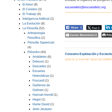
El Amor
(9)
escuelafeliz@escuelafeliz.org
El Cerebro
(3)
El Trabajo
(6)
Inteligencia Artificial
(2)
La Evolución
(8)
Post 0
Share
0
La Filosofía
(52)
Antropología
Correo Electrónico
Prin
0
Filosófica
(2)
Filosofía Sapiencial
(4)
Filósofos
(40)
Consumo Explotación y Esclavit
Aristóteles
(6)
2026-01-11 9:45 AM
/
DEJA UN COMEN
Deleuze
(1)
Descartes
(1)
Escuelas
Helenísticas
(1)
Foucault
(1)
Guillermo de
Ockham
(1)
Hannah Arendt
(1)
Hegel
(1)
Hume David
(1)
Jean-Jacques