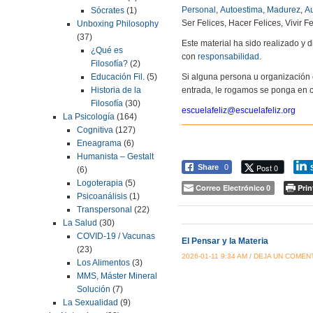
Personal
,
Autoestima
,
Madurez
,
Au
Sócrates
(1)
Ser Felices, Hacer Felices, Vivir Fe
Unboxing Philosophy
(37)
Este material ha sido realizado y
¿Qué es
con
responsabilidad
.
Filosofía?
(2)
Si alguna persona u organización 
Educación Fil.
(5)
entrada, le rogamos se ponga en c
Historia de la
Filosofía
(30)
escuelafeliz@escuelafeliz.org
La Psicología
(164)
Cognitiva
(127)
Eneagrama
(6)
Humanista – Gestalt
Post 0
Share
0
(6)
Logoterapia
(5)
Correo Electrónico
Prin
0
Psicoanálisis
(1)
Transpersonal
(22)
La Salud
(30)
COVID-19 / Vacunas
El Pensar y la Materia
(23)
2026-01-11 9:34 AM
/
DEJA UN COMEN
Los Alimentos
(3)
MMS, Máster Mineral
Solución
(7)
La Sexualidad
(9)