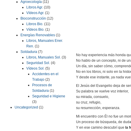
Agroecología
(11)
Libros Agr.
(10)
Vídeos Agr.
(1)
Bioconstrucción
(12)
Libros Bio.
(11)
Vídeos Bio.
(1)
Energías Renovables
(1)
Libros, Manuales Ener.
Ren.
(1)
Soldadura
(7)
No hay experiencia más honda que
Libros, Manuales Sol.
(3)
No hablo de un concepto, ni de un
Seguridad Sol.
(4)
Un día, sin saber cómo, compren
Vídeos Sol.
(5)
No en los libros, ni solo en la histo
Accidentes en el
Y desde ese instante, ya nada vuel
Trabajo
(2)
Procesos de
El Jesús del Evangelio deja de se
Soldadura
(1)
Su palabra se vuelve voz interior,
Seguridad e Higiene
su mirada, consuelo,
(3)
su cruz, refugio,
Uncategorized
(1)
su resurrección, esperanza.
Mi encuentro con Él no fue un mo
Un proceso de búsqueda, de duda, 
Y en ese camino descubrí que
la 