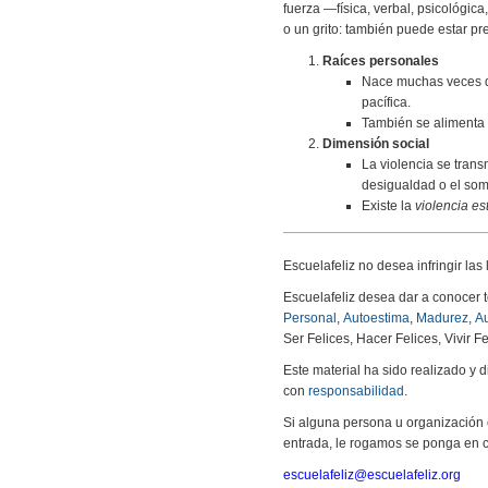
fuerza —física, verbal, psicológic
o un grito: también puede estar pres
Raíces personales
Nace muchas veces del
pacífica.
También se alimenta 
Dimensión social
La violencia se trans
desigualdad o el som
Existe la
violencia es
Escuelafeliz no desea infringir la
Escuelafeliz desea dar a conocer 
Personal
,
Autoestima
,
Madurez
,
Au
Ser Felices, Hacer Felices, Vivir Fe
Este material ha sido realizado y
con
responsabilidad
.
Si alguna persona u organización 
entrada, le rogamos se ponga en c
escuelafeliz@escuelafeliz.org