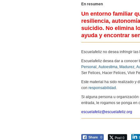
En resumen
Un entorno familiar 
resiliencia, autonomía
suicidio. No elimina 
ayuda y encontrar se
Escuelafeliz no desea infringir la
Escuelafeliz desea dar a conocer 
Personal
,
Autoestima
,
Madurez
,
Au
Ser Felices, Hacer Felices, Vivir Fe
Este material ha sido realizado y
con
responsabilidad
.
Si alguna persona u organización 
entrada, le rogamos se ponga en c
escuelafeliz@escuelafeliz.org
Post 0
Share
0