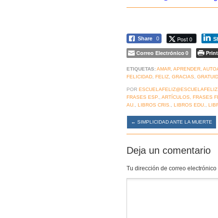
Post 0
Share
0
S
Correo Electrónico
Print
0
ETIQUETAS:
AMAR
,
APRENDER
,
AUTO
FELICIDAD
,
FELIZ
,
GRACIAS
,
GRATUI
POR
ESCUELAFELIZ@ESCUELAFELIZ
FRASES ESP.
,
ARTÍCULOS, FRASES F
AU.
,
LIBROS CRIS.
,
LIBROS EDU.
,
LIB
←
SIMPLICIDAD ANTE LA MUERTE
Deja un comentario
Tu dirección de correo electrónico
Comentario
*