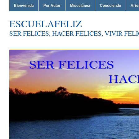
Bienvenida
Por Autor
Miscelánea
Conociendo
Arte
ESCUELAFELIZ
SER FELICES, HACER FELICES, VIVIR FEL