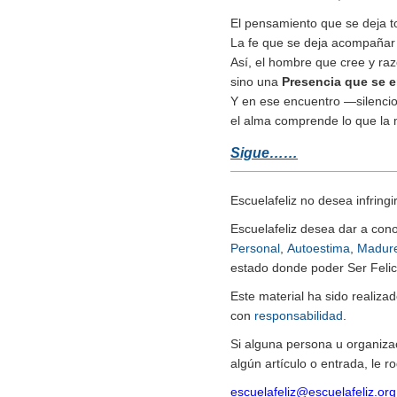
El pensamiento que se deja to
La fe que se deja acompañar 
Así, el hombre que cree y r
sino una
Presencia que se 
Y en ese encuentro —silencio
el alma comprende lo que la 
Sigue……
Escuelafeliz no desea infringi
Escuelafeliz desea dar a con
Personal
,
Autoestima
,
Madur
estado donde poder Ser Felice
Este material ha sido realiz
con
responsabilidad
.
Si alguna persona u organiza
algún artículo o entrada, le 
escuelafeliz@escuelafeliz.org