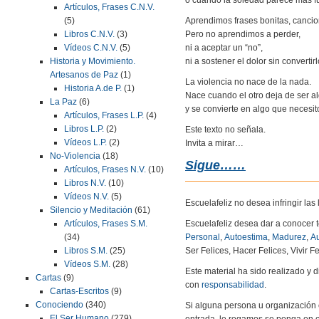
Artículos, Frases C.N.V.
Aprendimos frases bonitas, canci
(5)
Pero no aprendimos a perder,
Libros C.N.V.
(3)
ni a aceptar un “no”,
Vídeos C.N.V.
(5)
ni a sostener el dolor sin convertir
Historia y Movimiento.
Artesanos de Paz
(1)
La violencia no nace de la nada.
Historia A.de P.
(1)
Nace cuando el otro deja de ser a
La Paz
(6)
y se convierte en algo que necesit
Artículos, Frases L.P.
(4)
Libros L.P.
(2)
Este texto no señala.
Vídeos L.P.
(2)
Invita a mirar…
No-Violencia
(18)
Sigue……
Artículos, Frases N.V.
(10)
Libros N.V.
(10)
Vídeos N.V.
(5)
Escuelafeliz no desea infringir la
Silencio y Meditación
(61)
Escuelafeliz desea dar a conocer 
Artículos, Frases S.M.
Personal
,
Autoestima
,
Madurez
,
Au
(34)
Ser Felices, Hacer Felices, Vivir Fe
Libros S.M.
(25)
Vídeos S.M.
(28)
Este material ha sido realizado y
Cartas
(9)
con
responsabilidad
.
Cartas-Escritos
(9)
Conociendo
(340)
Si alguna persona u organización 
El Ser Humano
(279)
entrada, le rogamos se ponga en c