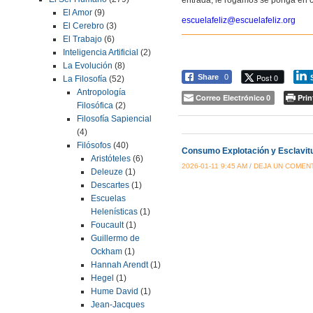
El Amor
(9)
escuelafeliz@escuelafeliz.org
El Cerebro
(3)
El Trabajo
(6)
Inteligencia Artificial
(2)
La Evolución
(8)
Post 0
Share
0
La Filosofía
(52)
Antropología
Correo Electrónico
Prin
0
Filosófica
(2)
Filosofía Sapiencial
(4)
Filósofos
(40)
Consumo Explotación y Esclavit
Aristóteles
(6)
2026-01-11 9:45 AM
/
DEJA UN COMEN
Deleuze
(1)
Descartes
(1)
Escuelas
Helenísticas
(1)
Foucault
(1)
Guillermo de
Ockham
(1)
Hannah Arendt
(1)
Hegel
(1)
Hume David
(1)
Jean-Jacques