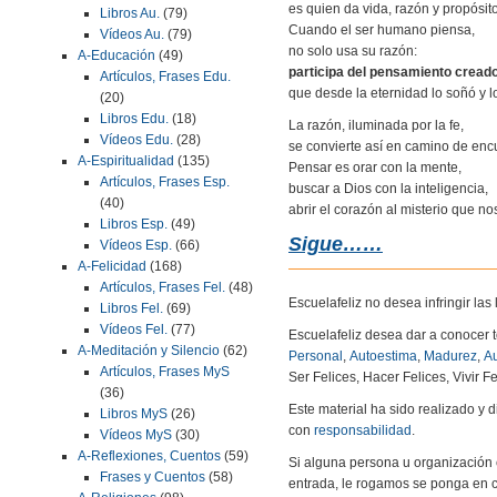
es quien da vida, razón y propósit
Libros Au.
(79)
Cuando el ser humano piensa,
Vídeos Au.
(79)
no solo usa su razón:
A-Educación
(49)
participa del pensamiento cread
Artículos, Frases Edu.
que desde la eternidad lo soñó y lo 
(20)
Libros Edu.
(18)
La razón, iluminada por la fe,
Vídeos Edu.
(28)
se convierte así en camino de enc
A-Espiritualidad
(135)
Pensar es orar con la mente,
Artículos, Frases Esp.
buscar a Dios con la inteligencia,
(40)
abrir el corazón al misterio que no
Libros Esp.
(49)
Sigue……
Vídeos Esp.
(66)
A-Felicidad
(168)
Artículos, Frases Fel.
(48)
Escuelafeliz no desea infringir la
Libros Fel.
(69)
Vídeos Fel.
(77)
Escuelafeliz desea dar a conocer 
A-Meditación y Silencio
(62)
Personal
,
Autoestima
,
Madurez
,
Au
Artículos, Frases MyS
Ser Felices, Hacer Felices, Vivir Fe
(36)
Este material ha sido realizado y
Libros MyS
(26)
con
responsabilidad
.
Vídeos MyS
(30)
A-Reflexiones, Cuentos
(59)
Si alguna persona u organización 
Frases y Cuentos
(58)
entrada, le rogamos se ponga en c