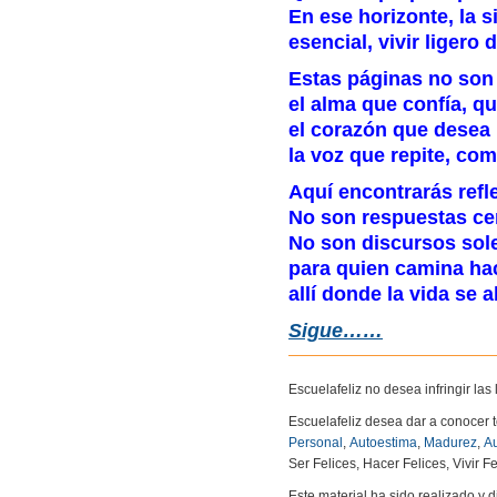
En ese horizonte, la 
esencial, vivir ligero 
Estas páginas no son 
el alma que confía, q
el corazón que desea 
la voz que repite, co
Aquí encontrarás refl
No son respuestas cer
No son discursos sol
para quien camina hac
allí donde la vida se 
Sigue……
Escuelafeliz no desea infringir la
Escuelafeliz desea dar a conocer 
Personal
,
Autoestima
,
Madurez
,
Au
Ser Felices, Hacer Felices, Vivir Fe
Este material ha sido realizado y