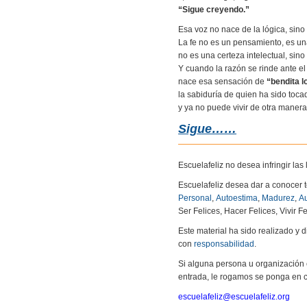
“Sigue creyendo.”
Esa voz no nace de la lógica, sino
La fe no es un pensamiento, es un
no es una certeza intelectual, sin
Y cuando la razón se rinde ante el 
nace esa sensación de
“bendita l
la sabiduría de quien ha sido toca
y ya no puede vivir de otra manera
Sigue……
Escuelafeliz no desea infringir la
Escuelafeliz desea dar a conocer 
Personal
,
Autoestima
,
Madurez
,
Au
Ser Felices, Hacer Felices, Vivir Fe
Este material ha sido realizado y
con
responsabilidad
.
Si alguna persona u organización 
entrada, le rogamos se ponga en c
escuelafeliz@escuelafeliz.org