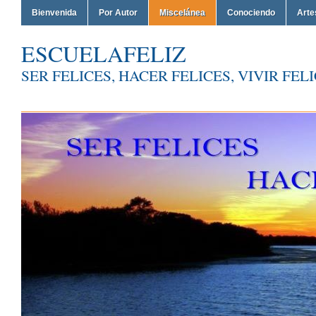
Bienvenida
Por Autor
Miscelánea
Conociendo
Arte
ESCUELAFELIZ
SER FELICES, HACER FELICES, VIVIR FEL