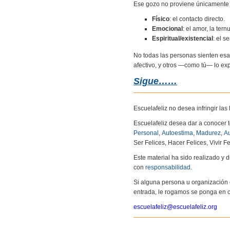
Ese gozo no proviene únicamente d
Físico
: el contacto directo.
Emocional
: el amor, la tern
Espiritual/existencial
: el s
No todas las personas sienten esa 
afectivo, y otros —como tú— lo e
Sigue……
Escuelafeliz no desea infringir la
Escuelafeliz desea dar a conocer 
Personal
,
Autoestima
,
Madurez
,
Au
Ser Felices, Hacer Felices, Vivir Fe
Este material ha sido realizado y
con
responsabilidad
.
Si alguna persona u organización 
entrada, le rogamos se ponga en c
escuelafeliz@escuelafeliz.org