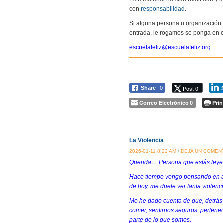
con
responsabilidad
.
Si alguna persona u organización 
entrada, le rogamos se ponga en c
escuelafeliz@escuelafeliz.org
Post 0
Share
0
Correo Electrónico
Prin
0
La Violencia
2026-01-11 8:22 AM
/
DEJA UN COMEN
Querida… Persona que estás leye
Hace tiempo vengo pensando en alg
de hoy, me duele ver tanta violenc
Me he dado cuenta de que, detrás
comer, sentirnos seguros, pertenec
parte de lo que somos.