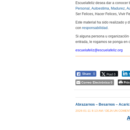
Escuelafeliz desea dar a conocer 
Personal
,
Autoestima
,
Madurez
,
Au
Ser Felices, Hacer Felices, Vivir Fe
Este material ha sido realizado y
con
responsabilidad
.
Si alguna persona u organización 
entrada, le rogamos se ponga en c
escuelafeliz@escuelafeliz.org
Post 0
Share
0
Correo Electrónico
Prin
0
Abrazarnos – Besarnos – Acaric
2026-01-11 8:13 AM
/
DEJA UN COMEN
A