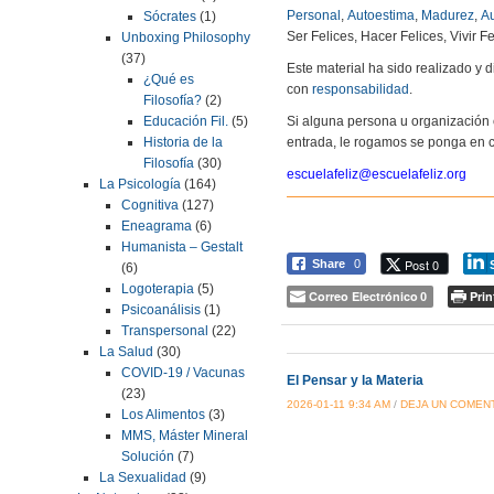
Personal
,
Autoestima
,
Madurez
,
Au
Sócrates
(1)
Ser Felices, Hacer Felices, Vivir Fe
Unboxing Philosophy
(37)
Este material ha sido realizado y
¿Qué es
con
responsabilidad
.
Filosofía?
(2)
Si alguna persona u organización 
Educación Fil.
(5)
entrada, le rogamos se ponga en c
Historia de la
Filosofía
(30)
escuelafeliz@escuelafeliz.org
La Psicología
(164)
Cognitiva
(127)
Eneagrama
(6)
Humanista – Gestalt
Post 0
Share
0
(6)
Logoterapia
(5)
Correo Electrónico
Prin
0
Psicoanálisis
(1)
Transpersonal
(22)
La Salud
(30)
COVID-19 / Vacunas
El Pensar y la Materia
(23)
2026-01-11 9:34 AM
/
DEJA UN COMEN
Los Alimentos
(3)
MMS, Máster Mineral
Solución
(7)
La Sexualidad
(9)