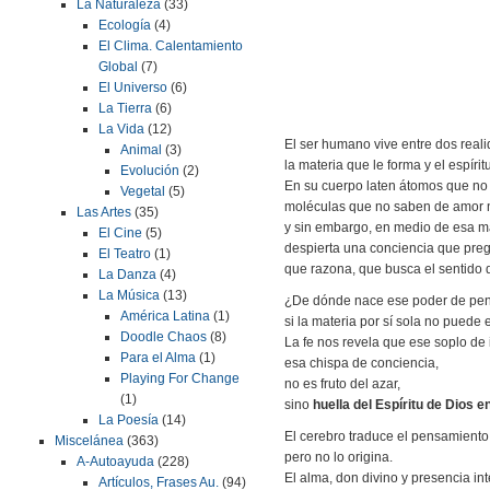
La Naturaleza
(33)
Ecología
(4)
El Clima. Calentamiento
Global
(7)
El Universo
(6)
La Tierra
(6)
La Vida
(12)
El ser humano vive entre dos real
Animal
(3)
la materia que le forma y el espírit
Evolución
(2)
En su cuerpo laten átomos que no
Vegetal
(5)
moléculas que no saben de amor n
Las Artes
(35)
y sin embargo, en medio de esa ma
El Cine
(5)
despierta una conciencia que preg
El Teatro
(1)
que razona, que busca el sentido 
La Danza
(4)
La Música
(13)
¿De dónde nace ese poder de pen
América Latina
(1)
si la materia por sí sola no puede 
Doodle Chaos
(8)
La fe nos revela que ese soplo de 
Para el Alma
(1)
esa chispa de conciencia,
Playing For Change
no es fruto del azar,
(1)
sino
huella del Espíritu de Dios 
La Poesía
(14)
El cerebro traduce el pensamiento
Miscelánea
(363)
pero no lo origina.
A-Autoayuda
(228)
El alma, don divino y presencia inte
Artículos, Frases Au.
(94)