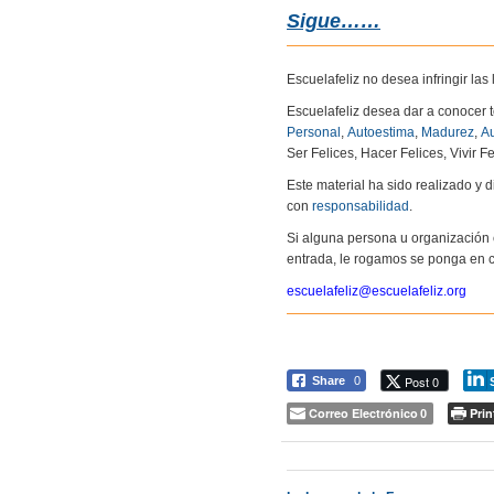
Sigue……
Escuelafeliz no desea infringir la
Escuelafeliz desea dar a conocer 
Personal
,
Autoestima
,
Madurez
,
Au
Ser Felices, Hacer Felices, Vivir Fe
Este material ha sido realizado y
con
responsabilidad
.
Si alguna persona u organización 
entrada, le rogamos se ponga en c
escuelafeliz@escuelafeliz.org
Post 0
Share
0
Correo Electrónico
Prin
0