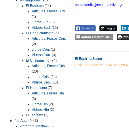
A-Religiones
(98)
escuelafeliz@escuelafeliz.org
El Budismo
(14)
Artículos, Frases Bud.
(1)
Libros Bud.
(3)
Vídeos Bud.
(10)
Post 0
Share
0
El Confucianismo
(5)
Correo Electrónico
Prin
0
Artículos, Frases Con.
(2)
Libros Con.
(1)
Vídeos Con.
(3)
El Espíritu Santo
El Cristianismo
(74)
2026-01-11 9:19 AM
/
DEJA UN COMEN
Artículos, Frases Cris.
(20)
Libros Cris.
(34)
Vídeos Cris.
(35)
El Hinduismo
(7)
Artículos, Frases Hin
(3)
Libros Hin
(2)
Vídeos Hin
(2)
El Taoísmo
(2)
Por Autor
(443)
Abraham Maslow
(3)