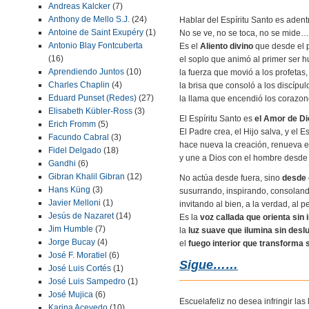
Andreas Kalcker
(7)
Anthony de Mello S.J.
(24)
Hablar del Espíritu Santo es adent
Antoine de Saint Exupéry
(1)
No se ve, no se toca, no se mide… 
Antonio Blay Fontcuberta
Es el
Aliento divino
que desde el pr
(16)
el soplo que animó al primer ser 
Aprendiendo Juntos
(10)
la fuerza que movió a los profetas,
Charles Chaplin
(4)
la brisa que consoló a los discípul
Eduard Punset (Redes)
(27)
la llama que encendió los corazon
Elisabeth Kübler-Ross
(3)
El Espíritu Santo es
el Amor de D
Erich Fromm
(5)
El Padre crea, el Hijo salva, y el E
Facundo Cabral
(3)
hace nueva la creación, renueva 
Fidel Delgado
(18)
y une a Dios con el hombre desde
Gandhi
(6)
Gibran Khalil Gibran
(12)
No actúa desde fuera, sino
desde 
Hans Küng
(3)
susurrando, inspirando, consoland
Javier Melloni
(1)
invitando al bien, a la verdad, al p
Jesús de Nazaret
(14)
Es la
voz callada que orienta sin
Jim Humble
(7)
la
luz suave que ilumina sin des
Jorge Bucay
(4)
el
fuego interior que transforma
José F. Moratiel
(6)
Sigue……
José Luis Cortés
(1)
José Luis Sampedro
(1)
José Mujica
(6)
Escuelafeliz no desea infringir la
Karina Acevedo
(10)