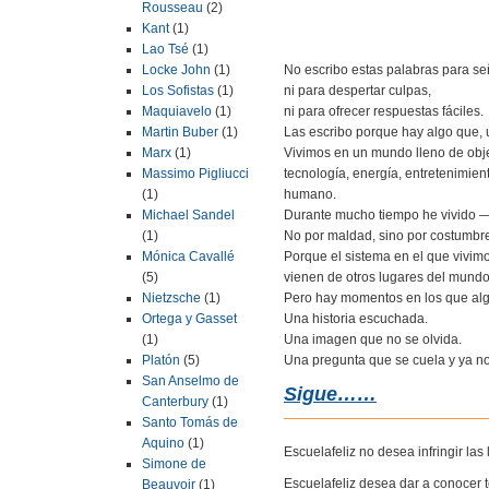
Rousseau
(2)
Kant
(1)
Lao Tsé
(1)
No escribo estas palabras para se
Locke John
(1)
ni para despertar culpas,
Los Sofistas
(1)
ni para ofrecer respuestas fáciles.
Maquiavelo
(1)
Las escribo porque hay algo que, 
Martin Buber
(1)
Vivimos en un mundo lleno de obje
Marx
(1)
tecnología, energía, entretenimien
Massimo Pigliucci
humano.
(1)
Durante mucho tiempo he vivido —
Michael Sandel
No por maldad, sino por costumbr
(1)
Porque el sistema en el que vivi
Mónica Cavallé
vienen de otros lugares del mundo
(5)
Pero hay momentos en los que alg
Nietzsche
(1)
Una historia escuchada.
Ortega y Gasset
Una imagen que no se olvida.
(1)
Una pregunta que se cuela y ya no
Platón
(5)
San Anselmo de
Sigue……
Canterbury
(1)
Santo Tomás de
Aquino
(1)
Escuelafeliz no desea infringir la
Simone de
Escuelafeliz desea dar a conocer 
Beauvoir
(1)