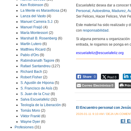
Ken Robinson
(5)
Escuelafeliz desea dar a conocer 
La Mente es Maravillosa
(24)
Personal
,
Autoestima
,
Madurez
,
Au
Lanza del Vasto
(4)
Ser Felices, Hacer Felices, Vivir Fe
Manuel Carreira S.J.
(3)
Este material ha sido realizado y
Manuel Fraijó
(4)
con
responsabilidad
.
María Montessori
(2)
Marshall B. Rosenberg
(6)
Si alguna persona u organización 
Martín Lutero
(6)
entrada, le rogamos se ponga en c
Matthieu Ricard
(5)
escuelafeliz@escuelafeliz.org
Pablo d'Ors
(9)
Rabindranath Tagore
(9)
Rafael Santandreu
(127)
Richard Bach
(1)
Post 0
Share
0
Robert Fisher
(2)
S. Agustín de Hipona
(5)
Correo Electrónico
Prin
0
S. Francisco de Asís
(3)
S. Juan de la Cruz
(8)
Salva Escuelafeliz
(32)
Teología de la Liberación
(6)
El Encuentro personal con Jesús
Tomás Moro
(2)
2026-01-11 9:10 AM
/
DEJA UN COMEN
Viktor Frankl
(6)
El 
Wayne Dyer
(6)
Profesiones
(31)