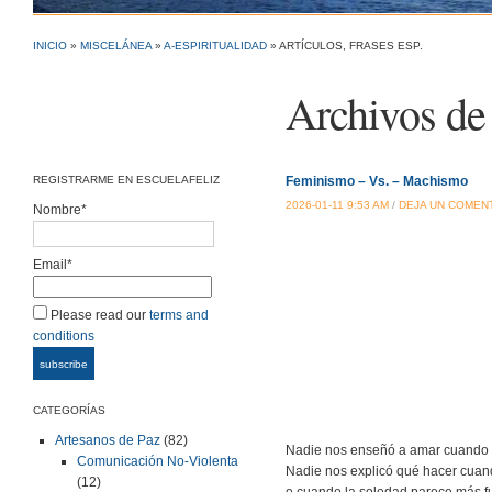
INICIO
»
MISCELÁNEA
»
A-ESPIRITUALIDAD
» ARTÍCULOS, FRASES ESP.
Archivos de 
REGISTRARME EN ESCUELAFELIZ
Feminismo – Vs. – Machismo
2026-01-11 9:53 AM
/
DEJA UN COMEN
Nombre*
Email*
Please read our
terms and
conditions
CATEGORÍAS
Artesanos de Paz
(82)
Nadie nos enseñó a amar cuando e
Comunicación No-Violenta
Nadie nos explicó qué hacer cuand
(12)
o cuando la soledad parece más fu