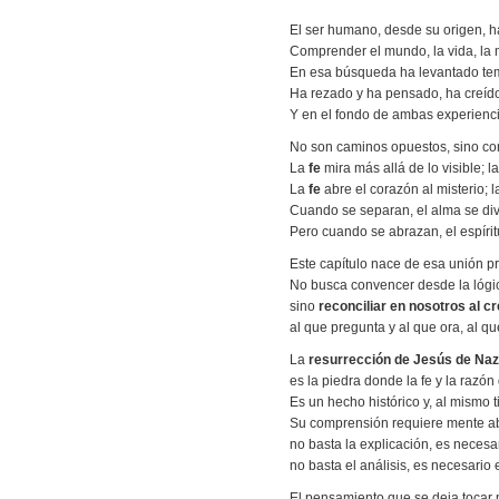
El ser humano, desde su origen, 
Comprender el mundo, la vida, la m
En esa búsqueda ha levantado temp
Ha rezado y ha pensado, ha creíd
Y en el fondo de ambas experienci
No son caminos opuestos, sino co
La
fe
mira más allá de lo visible; l
La
fe
abre el corazón al misterio; 
Cuando se separan, el alma se divid
Pero cuando se abrazan, el espíri
Este capítulo nace de esa unión p
No busca convencer desde la lógic
sino
reconciliar en nosotros al c
al que pregunta y al que ora, al qu
La
resurrección de Jesús de Naz
es la piedra donde la fe y la razón
Es un hecho histórico y, al mismo 
Su comprensión requiere mente ab
no basta la explicación, es necesar
no basta el análisis, es necesario 
El pensamiento que se deja tocar p