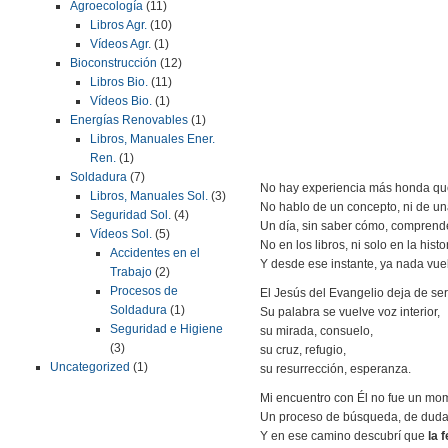
Agroecología
(11)
Libros Agr.
(10)
Vídeos Agr.
(1)
Bioconstrucción
(12)
Libros Bio.
(11)
Vídeos Bio.
(1)
Energías Renovables
(1)
Libros, Manuales Ener.
Ren.
(1)
Soldadura
(7)
No hay experiencia más honda que
Libros, Manuales Sol.
(3)
No hablo de un concepto, ni de un
Seguridad Sol.
(4)
Un día, sin saber cómo, compren
Vídeos Sol.
(5)
No en los libros, ni solo en la histo
Accidentes en el
Y desde ese instante, ya nada vuel
Trabajo
(2)
Procesos de
El Jesús del Evangelio deja de se
Soldadura
(1)
Su palabra se vuelve voz interior,
Seguridad e Higiene
su mirada, consuelo,
(3)
su cruz, refugio,
Uncategorized
(1)
su resurrección, esperanza.
Mi encuentro con Él no fue un mo
Un proceso de búsqueda, de duda, 
Y en ese camino descubrí que
la 