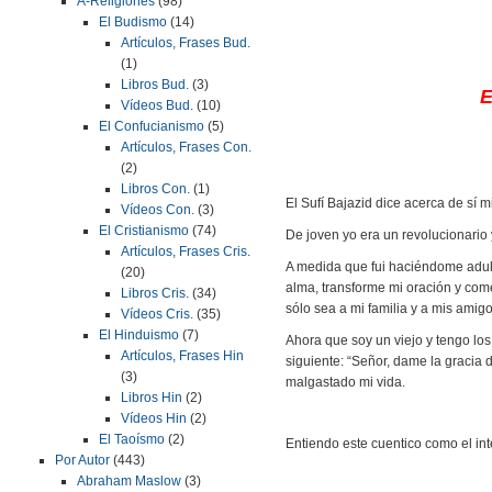
A-Religiones
(98)
El Budismo
(14)
Artículos, Frases Bud.
(1)
Libros Bud.
(3)
E
Vídeos Bud.
(10)
El Confucianismo
(5)
Artículos, Frases Con.
(2)
Libros Con.
(1)
El Sufí Bajazid dice acerca de sí 
Vídeos Con.
(3)
El Cristianismo
(74)
De joven yo era un revolucionario 
Artículos, Frases Cris.
A medida que fui haciéndome adult
(20)
alma, transforme mi oración y com
Libros Cris.
(34)
sólo sea a mi familia y a mis amig
Vídeos Cris.
(35)
El Hinduismo
(7)
Ahora que soy un viejo y tengo lo
Artículos, Frases Hin
siguiente: “Señor, dame la gracia
(3)
malgastado mi vida.
Libros Hin
(2)
Vídeos Hin
(2)
El Taoísmo
(2)
Entiendo este cuentico como el int
Por Autor
(443)
Abraham Maslow
(3)