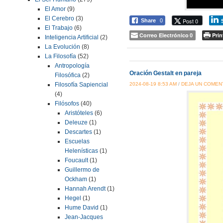
El Amor
(9)
El Cerebro
(3)
Post 0
Share
0
El Trabajo
(6)
Correo Electrónico
Prin
0
Inteligencia Artificial
(2)
La Evolución
(8)
La Filosofía
(52)
Antropología
Oración Gestalt en pareja
Filosófica
(2)
2024-08-19 8:53 AM
/
DEJA UN COMEN
Filosofía Sapiencial
(4)
Filósofos
(40)
Aristóteles
(6)
Deleuze
(1)
Descartes
(1)
Escuelas
Helenísticas
(1)
Foucault
(1)
Guillermo de
Ockham
(1)
Hannah Arendt
(1)
Hegel
(1)
Hume David
(1)
Jean-Jacques