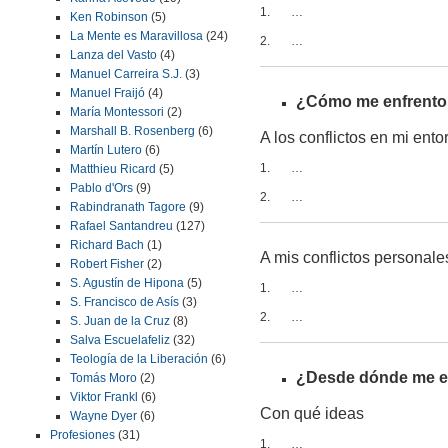
1. …
Ken Robinson
(5)
La Mente es Maravillosa
(24)
2. …
Lanza del Vasto
(4)
Manuel Carreira S.J.
(3)
Manuel Fraijó
(4)
¿Cómo me enfrento a
María Montessori
(2)
Marshall B. Rosenberg
(6)
A los conflictos en mi ento
Martín Lutero
(6)
1. …
Matthieu Ricard
(5)
Pablo d'Ors
(9)
2. …
Rabindranath Tagore
(9)
Rafael Santandreu
(127)
Richard Bach
(1)
A mis conflictos personale
Robert Fisher
(2)
S. Agustín de Hipona
(5)
1. …
S. Francisco de Asís
(3)
2. …
S. Juan de la Cruz
(8)
Salva Escuelafeliz
(32)
Teología de la Liberación
(6)
¿Desde dónde me enf
Tomás Moro
(2)
Viktor Frankl
(6)
Con qué ideas
Wayne Dyer
(6)
Profesiones
(31)
1. …