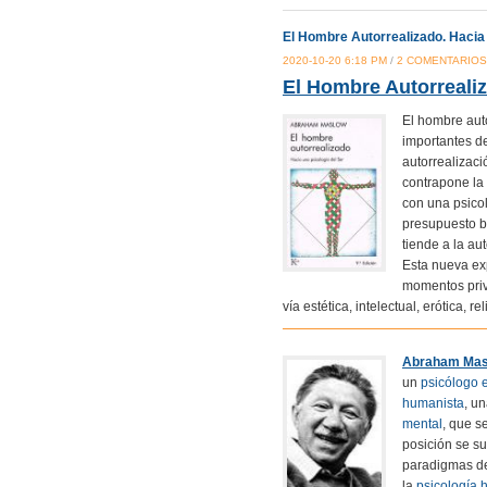
El Hombre Autorrealizado. Hacia
2020-10-20 6:18 PM
/
2 COMENTARIOS
El Hombre Autorreali
El hombre aut
importantes de
autorrealizac
contrapone la
con una psico
presupuesto b
tiende a la au
Esta nueva ex
momentos privi
vía estética, intelectual, erótica, 
Abraham Mas
un
psicólogo
humanista
, u
mental
, que s
posición se su
paradigmas d
la
psicología 