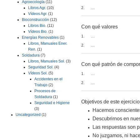
Agroecología
(11)
2. …
Libros Agr.
(10)
Vídeos Agr.
(1)
Bioconstrucción
(12)
Libros Bio.
(11)
Con qué valores
Vídeos Bio.
(1)
1. …
Energías Renovables
(1)
Libros, Manuales Ener.
2. …
Ren.
(1)
Soldadura
(7)
Libros, Manuales Sol.
(3)
Con qué patrón de compor
Seguridad Sol.
(4)
Vídeos Sol.
(5)
1. …
Accidentes en el
2. …
Trabajo
(2)
Procesos de
Soldadura
(1)
Objetivos de este ejercicio
Seguridad e Higiene
(3)
Hacernos conscientes
Uncategorized
(1)
Descubrirnos en nuest
Las respuestas son pe
No juzgamos, ni hac