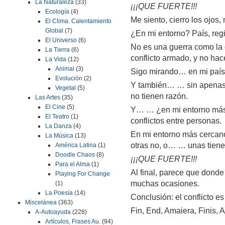
La Naturaleza
(33)
¡¡¡QUE FUERTE!!!
Ecología
(4)
Me siento, cierro los ojos
El Clima. Calentamiento
Global
(7)
¿En mi entorno? País, reg
El Universo
(6)
No es una guerra como la 
La Tierra
(6)
conflicto armado, y no hac
La Vida
(12)
Animal
(3)
Sigo mirando… en mi país
Evolución
(2)
Y también… … sin apenas 
Vegetal
(5)
no tienen razón.
Las Artes
(35)
El Cine
(5)
Y… … ¿en mi entorno más 
El Teatro
(1)
conflictos entre personas.
La Danza
(4)
En mi entorno más cercano,
La Música
(13)
otras no, o… … unas tiene
América Latina
(1)
Doodle Chaos
(8)
¡¡¡QUE FUERTE!!!
Para el Alma
(1)
Al final, parece que donde
Playing For Change
muchas ocasiones.
(1)
La Poesía
(14)
Conclusión: el conflicto es
Miscelánea
(363)
Fin, End, Amaiera, Finis, A
A-Autoayuda
(228)
Artículos, Frases Au.
(94)