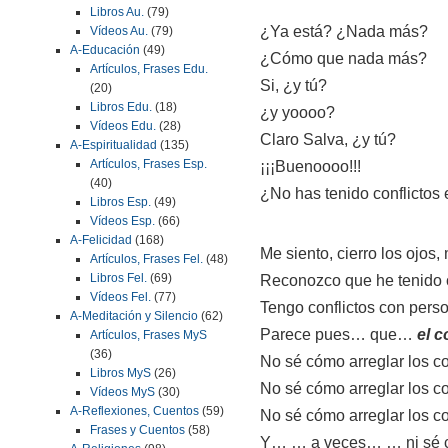
Libros Au.
(79)
¿Ya está? ¿Nada más?
Vídeos Au.
(79)
A-Educación
(49)
¿Cómo que nada más?
Artículos, Frases Edu.
Si, ¿y tú?
(20)
Libros Edu.
(18)
¿y yoooo?
Vídeos Edu.
(28)
Claro Salva, ¿y tú?
A-Espiritualidad
(135)
Artículos, Frases Esp.
¡¡¡Buenoooo!!!
(40)
¿No has tenido conflictos 
Libros Esp.
(49)
Vídeos Esp.
(66)
A-Felicidad
(168)
Me siento, cierro los ojos
Artículos, Frases Fel.
(48)
Libros Fel.
(69)
Reconozco que he tenido co
Vídeos Fel.
(77)
Tengo conflictos con pers
A-Meditación y Silencio
(62)
Parece pues… que…
el c
Artículos, Frases MyS
(36)
No sé cómo arreglar los co
Libros MyS
(26)
No sé cómo arreglar los co
Vídeos MyS
(30)
A-Reflexiones, Cuentos
(59)
No sé cómo arreglar los c
Frases y Cuentos
(58)
Y… … a veces… … ni sé có