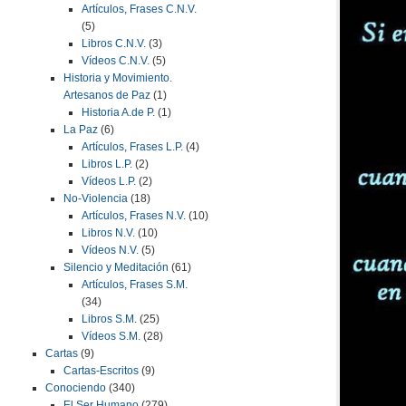
Artículos, Frases C.N.V.
(5)
Libros C.N.V.
(3)
Vídeos C.N.V.
(5)
Historia y Movimiento.
Artesanos de Paz
(1)
Historia A.de P.
(1)
La Paz
(6)
Artículos, Frases L.P.
(4)
Libros L.P.
(2)
Vídeos L.P.
(2)
No-Violencia
(18)
Artículos, Frases N.V.
(10)
Libros N.V.
(10)
Vídeos N.V.
(5)
Silencio y Meditación
(61)
Artículos, Frases S.M.
(34)
Libros S.M.
(25)
Vídeos S.M.
(28)
Cartas
(9)
Cartas-Escritos
(9)
Conociendo
(340)
El Ser Humano
(279)