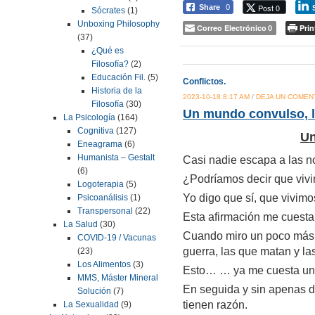
Post 0
Share
0
Sócrates
(1)
Unboxing Philosophy
Correo Electrónico
Prin
0
(37)
¿Qué es
Filosofía?
(2)
Educación Fil.
(5)
Conflictos.
Historia de la
2023-10-18 8:17 AM
/
DEJA UN COMEN
Filosofía
(30)
Un mundo convulso, 
La Psicología
(164)
Cognitiva
(127)
Un
Eneagrama
(6)
Humanista – Gestalt
Casi nadie escapa a las no
(6)
¿Podríamos decir que viv
Logoterapia
(5)
Yo digo que sí, que vivim
Psicoanálisis
(1)
Transpersonal
(22)
Esta afirmación me cuesta 
La Salud
(30)
Cuando miro un poco más d
COVID-19 / Vacunas
guerra, las que matan y l
(23)
Los Alimentos
(3)
Esto… … ya me cuesta un
MMS, Máster Mineral
En seguida y sin apenas d
Solución
(7)
tienen razón.
La Sexualidad
(9)