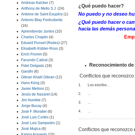
Andreas Kalcker
(7)
¿Qué puedo hacer?
Anthony de Mello S.J.
(24)
No puedo y no deseo huir
Antoine de Saint Exupéry
(1)
Antonio Blay Fontcuberta
¿Qué puedo hacer o cambi
(16)
hacia las demás person
Aprendiendo Juntos
(10)
Emp
Charles Chaplin
(4)
Eduard Punset (Redes)
(27)
Elisabeth Kübler-Ross
(3)
Erich Fromm
(5)
Facundo Cabral
(3)
Reconocimiento de c
Fidel Delgado
(18)
Gandhi
(6)
Conflictos que reconozco 
Gibran Khalil Gibran
(12)
Hans Küng
(3)
1. Los escribo…
Javier Melloni
(1)
2. …
Jesús de Nazaret
(14)
Jim Humble
(7)
3. …
Jorge Bucay
(4)
4. …
José F. Moratiel
(6)
José Luis Cortés
(1)
José Luis Sampedro
(1)
José Mujica
(6)
Conflictos que reconozco 
Karina Acevedo
(10)