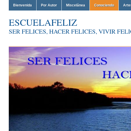
Bienvenida
Por Autor
Miscelánea
Conociendo
Arte
ESCUELAFELIZ
SER FELICES, HACER FELICES, VIVIR FEL