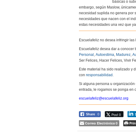
básicas o sub
embargo, según Maslow, únicament
necesidad suplida no genera por sí
necesidades que nacen con el indiv
estas necesidades una vez que ya 
Escuelafeliz no desea infringir la
Escuelafeliz desea dar a conocer 
Personal
,
Autoestima
,
Madurez
,
Au
Ser Felices, Hacer Felices, Vivir Fe
Este material ha sido realizado y
con
responsabilidad
.
Si alguna persona u organización 
entrada, le rogamos se ponga en c
escuelafeliz@escuelafeliz.org
Post 0
Share
0
Correo Electrónico
Prin
0