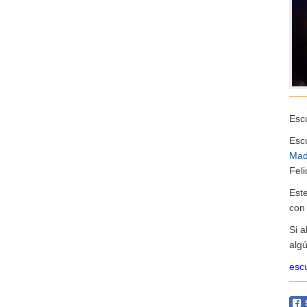
Escu
Esc
Mad
Feli
Est
co
Si 
algú
escu