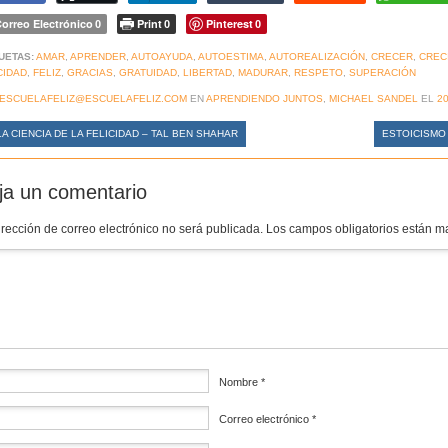
orreo Electrónico
Print
Pinterest
0
0
0
UETAS:
AMAR
,
APRENDER
,
AUTOAYUDA
,
AUTOESTIMA
,
AUTOREALIZACIÓN
,
CRECER
,
CREC
CIDAD
,
FELIZ
,
GRACIAS
,
GRATUIDAD
,
LIBERTAD
,
MADURAR
,
RESPETO
,
SUPERACIÓN
ESCUELAFELIZ@ESCUELAFELIZ.COM
EN
APRENDIENDO JUNTOS
,
MICHAEL SANDEL
EL
20
A CIENCIA DE LA FELICIDAD – TAL BEN SHAHAR
ESTOICISMO 
ja un comentario
irección de correo electrónico no será publicada.
Los campos obligatorios están 
mentario
*
Nombre
*
Correo electrónico
*