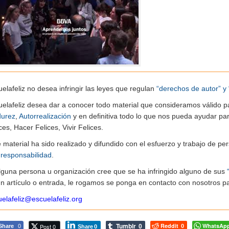
elafeliz no desea infringir las leyes que regulan
“derechos de autor” y 
uelafeliz desea dar a conocer todo material que consideramos válido p
urez
,
Autorrealización
y en definitiva todo lo que nos pueda ayudar pa
ces, Hacer Felices, Vivir Felices.
e material ha sido realizado y difundido con el esfuerzo y trabajo de
n
responsabilidad
.
alguna persona u organización cree que se ha infringido alguno de sus
n artículo o entrada, le rogamos se ponga en contacto con nosotros pa
elafeliz@escuelafeliz.org
Tumblr
Reddit
WhatsAp
Post 0
Share
0
0
0
Share
0