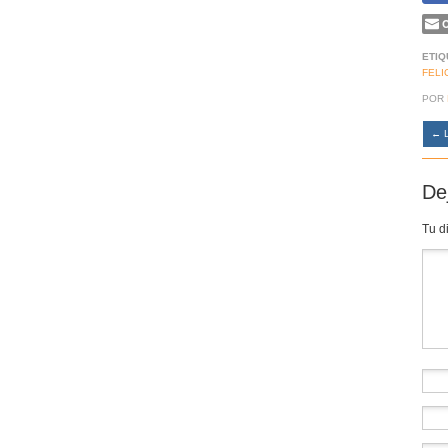
C
ETIQ
FELI
POR
←
L
De
Tu d
Co