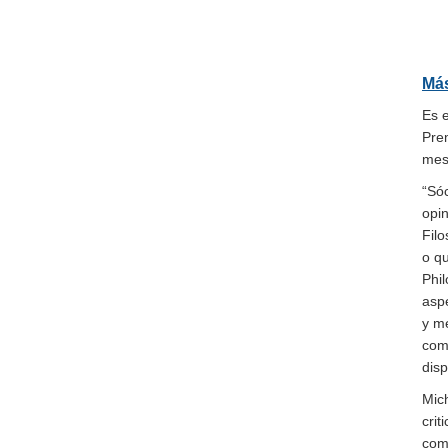
Más
Es 
Prem
mesa
“Sóc
opin
Filo
o qu
Phil
aspe
y me
comp
disp
Mich
crit
com