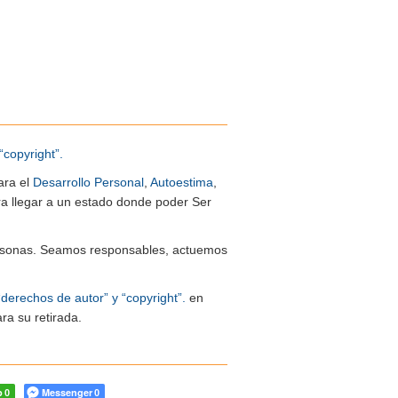
“copyright”.
ara el
Desarrollo Personal
,
Autoestima
,
ra llegar a un estado donde poder Ser
 personas. Seamos responsables, actuemos
“derechos de autor” y “copyright”.
en
ra su retirada.
p
Messenger
0
0