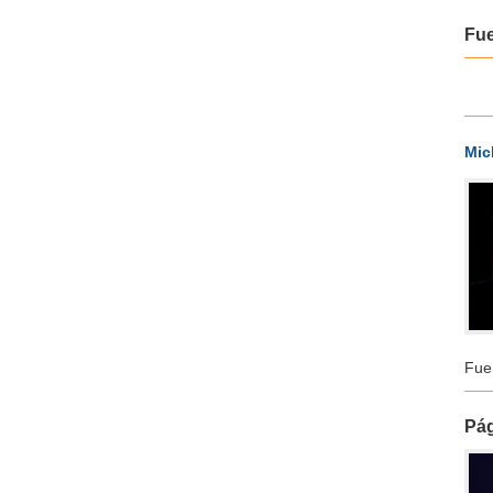
Fu
Mic
Fue
Pág