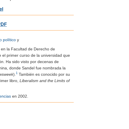
el
 PDF
o político
y
r en la Facultad de Derecho de
 el primer curso de la universidad que
ión. Ha sido visto por decenas de
China, donde Sandel fue nombrada la
1
wsweek
).
​ También es conocido por su
imer libro,
Liberalism and the Limits of
encias
en 2002.