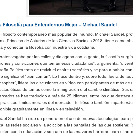
 Filosofía para Entendernos Mejor – Michael Sandel
el filósofo contemporáneo más popular del mundo. Michael Sandel, prof
io Princesa de Asturias de las Ciencias Sociales 2018, tiene como obje
 y conectar la filosofía con nuestra vida cotidiana.
rates vagaba por las calles y dialogaba con la gente, la filosofía surgía
iones y convicciones que tenían esos ciudadanos”, argumenta. Y, veint
sofía Política trata de revivir el espíritu socrático y se para a hablar co
é significa el “bien común”. Lo hace dentro y, sobre todo, fuera de las
osopher’, lidera las discusiones en vídeo con participantes de más de 
ctos éticos de temas como la inmigración o el cambio climático. Sus esc
rcados se han traducido a más de 25 idiomas, entre los que destaca el
rar: Los límites morales del mercado’. El filósofo también imparte «Ju
onible gratuitamente en línea y en televisión.
ael Sandel ha sido un pionero en el uso de nuevas tecnologías para pr
ica las redes sociales y la adicción a las pantallas de las que sostiene:
piten con la educación y son una de las mayores barreras para el apre