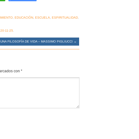
IMIENTO
,
EDUCACIÓN
,
ESCUELA
,
ESPIRITUALIDAD
,
20-11-25
.
UNA FILOSOFÍA DE VIDA – MASSIMO PIGLIUCCI
→
marcados con
*