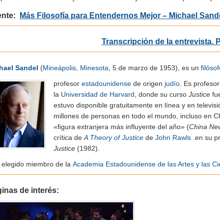
ente:
Más Filosofía para Entendernos Mejor – Michael Sand
Transcripción de la entrevista.
hael Sandel
(
Mineápolis
,
Minesota
, 5 de marzo de 1953), es un
filósof
profesor
estadounidense
de origen
judío
. Es profeso
la
Universidad de Harvard
, donde su curso
Justice
fue
estuvo disponible gratuitamente en línea y en televis
millones de personas en todo el mundo, incluso en 
«figura extranjera más influyente del año» (
China Ne
crítica de
A Theory of Justice
de
John Rawls
.en su pr
Justice
(1982).
 elegido miembro de la
Academia Estadounidense de las Artes y las Ci
inas de interés: