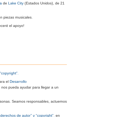
ca
de
Lake City
(Estados Unidos), de 21
on piezas musicales.
ceré el apoyo!
“copyright”.
ara el
Desarrollo
ue nos pueda ayudar para llegar a un
 personas. Seamos responsables, actuemos
“derechos de autor” y “copyright”.
en