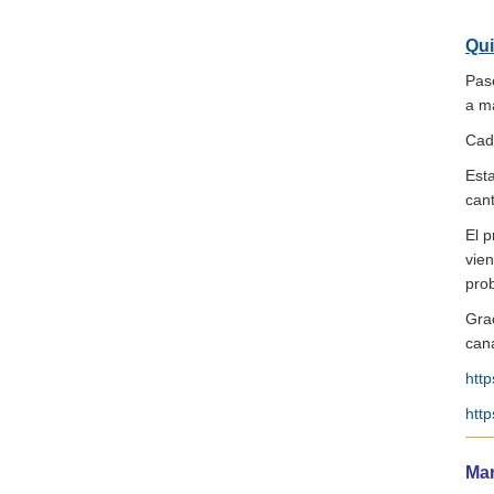
Qui
Pasé
a m
Cada
Esta
can
El 
vien
pro
Gra
cana
htt
http
Ma