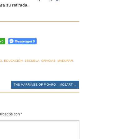
ra su retirada.
p
Messenger
0
0
TO
,
EDUCACIÓN
,
ESCUELA
,
GRACIAS
,
MADURAR
,
THE MARRIAGE OF FIGARO – MOZART
→
marcados con
*