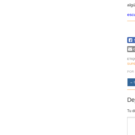
algú
escu
C
ETIQ
SUP
POR
←
D
De
Tu d
Co