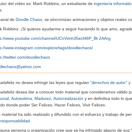
utor del vídeo es: Mark Robbins, un estudiante de
ingeniería informáti
s.
canal de
Doodle Chaos
, se sincronizan animaciones y objetos reales c
k Robbins: ¡Si quieres ayudarme a seguir haciendo lo que amo, agrade
ps://www.youtube.com/channel/UCnVimh35ecf46P_Bt-2AArg
ps://www.instagram.com/explore/tags/doodlechaos/
s://twitter.com/doodlechaos
dlechaos@yahoo.com
elafeliz no desea infringir las leyes que regulan
“derechos de autor” y 
uelafeliz desea dar a conocer todo material que consideramos válido p
sonal
,
Autoestima
,
Madurez
,
Autorrealización
y en definitiva todo lo q
do donde poder Ser Felices, Hacer Felices, Vivir Felices.
e material ha sido realizado y difundido con el esfuerzo y trabajo de
n
responsabilidad
.
alguna persona u organización cree que se ha infringido alguno de sus