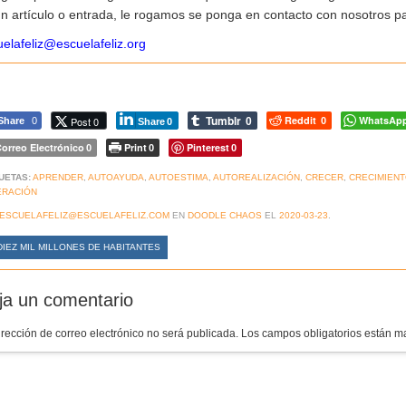
n artículo o entrada, le rogamos se ponga en contacto con nosotros pa
elafeliz@escuelafeliz.org
Tumblr
Reddit
WhatsAp
Post 0
Share
0
0
0
Share
0
orreo Electrónico
Print
Pinterest
0
0
0
UETAS:
APRENDER
,
AUTOAYUDA
,
AUTOESTIMA
,
AUTOREALIZACIÓN
,
CRECER
,
CRECIMIEN
ERACIÓN
ESCUELAFELIZ@ESCUELAFELIZ.COM
EN
DOODLE CHAOS
EL
2020-03-23
.
IEZ MIL MILLONES DE HABITANTES
ja un comentario
irección de correo electrónico no será publicada.
Los campos obligatorios están 
mentario
*