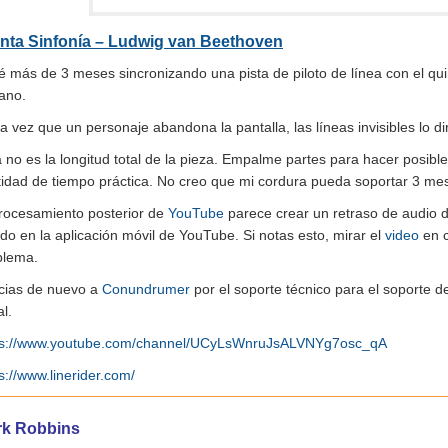
nta Sinfonía – Ludwig van Beethoven
 más de 3 meses sincronizando una pista de piloto de línea con el qu
ano.
 vez que un personaje abandona la pantalla, las líneas invisibles lo dir
 no es la longitud total de la pieza. Empalme partes para hacer posibl
tidad de tiempo práctica. No creo que mi cordura pueda soportar 3 me
procesamiento posterior de
YouTube
parece crear un retraso de audio
do en la aplicación móvil de YouTube. Si notas esto, mirar el
video
en c
blema.
cias de nuevo a
Conundrumer
por el soporte técnico para el soporte d
l.
ps://www.youtube.com/channel/UCyLsWnruJsALVNYg7osc_qA
s://www.linerider.com/
rk Robbins