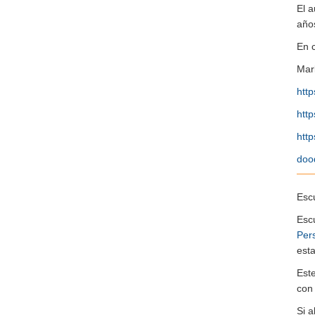
El a
año
En 
Mar
htt
htt
http
doo
Escu
Esc
Per
esta
Est
co
Si 