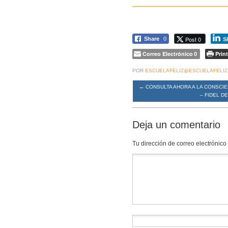
Post 0
Share
0
S
Correo Electrónico
Print
0
POR
ESCUELAFELIZ@ESCUELAFELIZ
←
CONSULTA AHORA A LA CONSCIE
– FIDEL D
Deja un comentario
Tu dirección de correo electrónico
Comentario
*