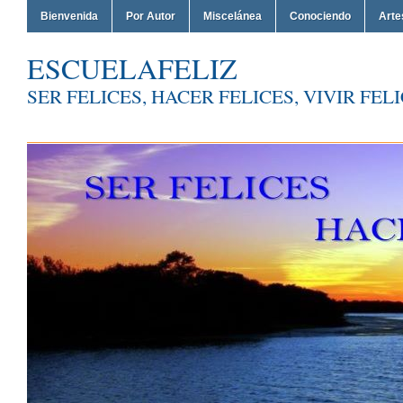
Bienvenida
Por Autor
Miscelánea
Conociendo
Arte
ESCUELAFELIZ
SER FELICES, HACER FELICES, VIVIR FEL