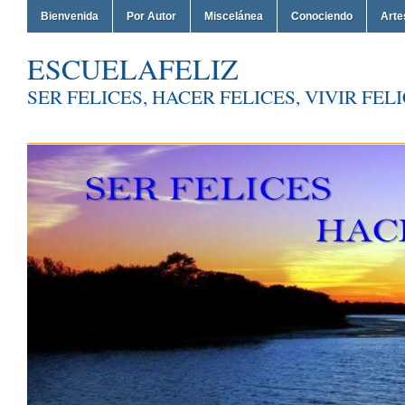
Bienvenida
Por Autor
Miscelánea
Conociendo
Arte
ESCUELAFELIZ
SER FELICES, HACER FELICES, VIVIR FEL