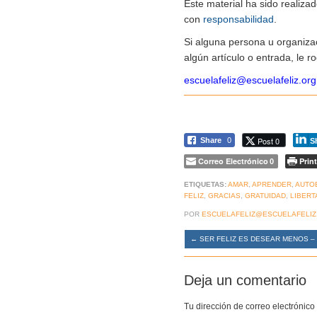
Este material ha sido realiz
con
responsabilidad
.
Si alguna persona u organiza
algún artículo o entrada, le 
escuelafeliz@escuelafeliz.org
Post 0
Share
0
S
Correo Electrónico
Print
0
ETIQUETAS:
AMAR
,
APRENDER
,
AUTO
FELIZ
,
GRACIAS
,
GRATUIDAD
,
LIBERT
POR
ESCUELAFELIZ@ESCUELAFELIZ
←
SER FELIZ ES DESEAR MENOS –
Deja un comentario
Tu dirección de correo electrónico