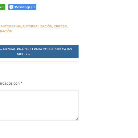
p
Messenger
0
0
,
AUTOESTIMA
,
AUTOREALIZACIÓN
,
CRECER
,
RACIÓN
 – MANUAL PRACTICO PARA CONSTRUIR CAJAS
NIDOS
→
marcados con
*