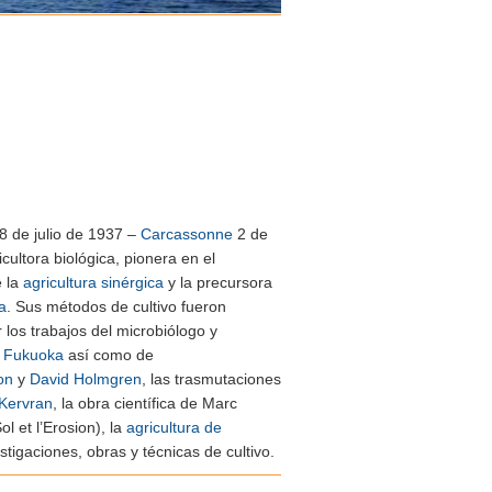
18 de julio de 1937 –
Carcassonne
2 de
icultora biológica, pionera en el
e la
agricultura sinérgica
y la precursora
a
.
​Sus métodos de cultivo fueron
 los trabajos del microbiólogo y
 Fukuoka
así como de
son
y
David Holmgren
, las trasmutaciones
 Kervran
, la obra científica de Marc
ol et l’Erosion
), la
agricultura de
estigaciones, obras y técnicas de cultivo.