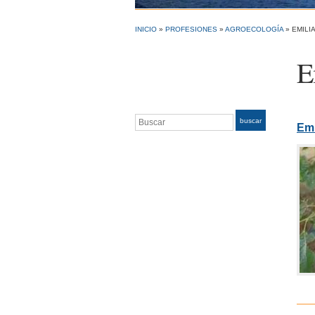
INICIO
»
PROFESIONES
»
AGROECOLOGÍA
»
EMILI
E
Buscar
buscar
Emi