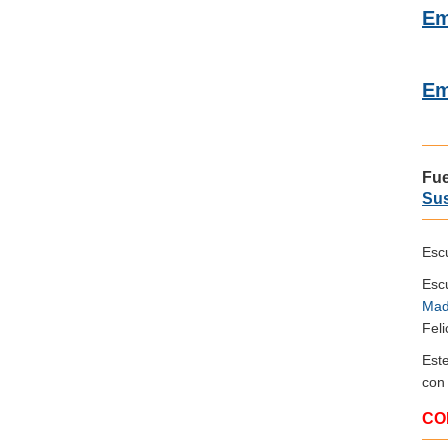
Em
Em
Fu
Sus
Escu
Esc
Mad
Feli
Est
co
CO