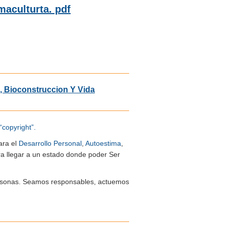
maculturta. pdf
, Bioconstruccion Y Vida
“copyright”.
ara el
Desarrollo Personal
,
Autoestima
,
ra llegar a un estado donde poder Ser
 personas. Seamos responsables, actuemos