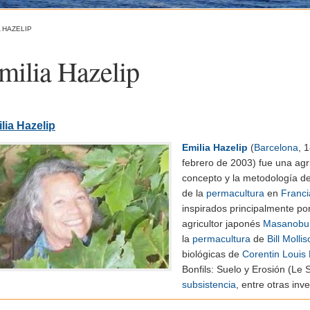
A HAZELIP
milia Hazelip
lia Hazelip
Emilia Hazelip
(
Barcelona
, 
febrero de 2003)
​fue una agr
concepto y la metodología d
de la
permacultura
en
Franci
inspirados principalmente por
agricultor japonés
Masanobu
la
permacultura
de
Bill Molli
biológicas de
Corentin Louis
Bonfils: Suelo y Erosión (
Le S
subsistencia
, entre otras inv