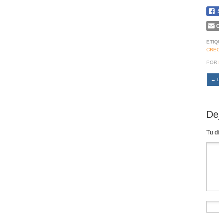
C
ETIQ
CREC
POR
←
D
De
Tu d
Co