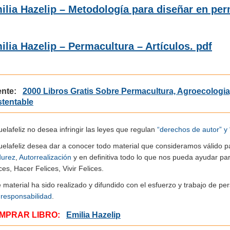
ilia Hazelip – Metodología para diseñar en per
ilia Hazelip – Permacultura – Artículos. pdf
ente:
2000 Libros Gratis Sobre Permacultura, Agroecologia
tentable
elafeliz no desea infringir las leyes que regulan
“derechos de autor” y 
uelafeliz desea dar a conocer todo material que consideramos válido p
urez
,
Autorrealización
y en definitiva todo lo que nos pueda ayudar pa
ces, Hacer Felices, Vivir Felices.
e material ha sido realizado y difundido con el esfuerzo y trabajo de
n
responsabilidad
.
MPRAR LIBRO:
Emilia Hazelip