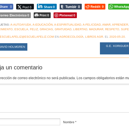
Tumblr
Reddit
WhatsAp
Post 0
Share
0
0
0
Share
0
orreo Electrónico
Print
Pinterest
0
0
0
UETAS:
A-AUTOAYUDA
,
A-EDUCACIÓN
,
A-ESPIRITUALIDAD
,
A-FELICIDAD
,
AMAR
,
APRENDER
IMIENTO
,
ESCUELA
,
FELIZ
,
GRACIAS
,
GRATUIDAD
,
LIBERTAD
,
MADURAR
,
RESPETO
,
SUPE
ESCUELAFELIZ@ESCUELAFELIZ.COM
EN
AGROECOLOGÍA
,
LIBROS AGR.
EL
2020-05-20
.
G.E. XORIGUER
AVID HOLMGREN
ja un comentario
irección de correo electrónico no será publicada.
Los campos obligatorios están 
mentario
*
Nombre
*