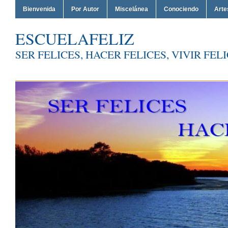
Bienvenida
Por Autor
Miscelánea
Conociendo
Arte
ESCUELAFELIZ
SER FELICES, HACER FELICES, VIVIR FEL