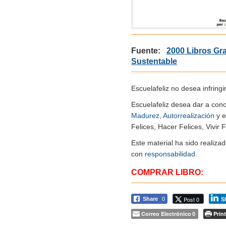
Fuente:
2000 Libros Gr
Sustentable
Escuelafeliz no desea infringi
Escuelafeliz desea dar a con
Madurez
,
Autorrealización
y e
Felices, Hacer Felices, Vivir F
Este material ha sido realiz
con
responsabilidad
.
COMPRAR LIBRO:
Post 0
Share
0
S
Correo Electrónico
Print
0