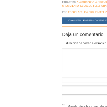
ETIQUETAS:
A-AUTOAYUDA
,
A-EDUCA
CRECIMIENTO
,
ESCUELA
,
FELIZ
,
GRA
POR
ESCUELAFELIZ@ESCUELAFELIZ
←
JOHAN VAN LENGEN – CANTOS 
Deja un comentario
Tu dirección de correo electrónico
Comentario
*
Guarda mi nombre, correo electr