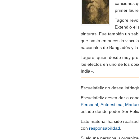
canciones q
primer laur
Tagore revol
Extendió el 
pinturas. Fue también un sabi
que hasta entonces lo vincul
nacionales de Bangladés y la 
Tagore, quien desde muy pront
los efectos en uno de los obs
India».
Escuelafeliz no desea infringi
Escuelafeliz desea dar a con
Personal
,
Autoestima
,
Madur
estado donde poder Ser Felice
Este material ha sido realiz
con
responsabilidad
.
Si alguna persona u organiza