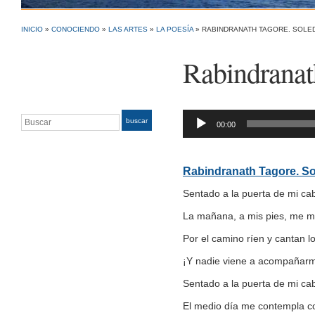
INICIO
»
CONOCIENDO
»
LAS ARTES
»
LA POESÍA
»
RABINDRANATH TAGORE. SOLE
Rabindranat
Buscar
Reproductor
buscar
00:00
de
audio
Rabindranath Tagore. S
Sentado a la puerta de mi ca
La mañana, a mis pies, me mi
Por el camino ríen y cantan 
¡Y nadie viene a acompañar
Sentado a la puerta de mi ca
El medio día me contempla co