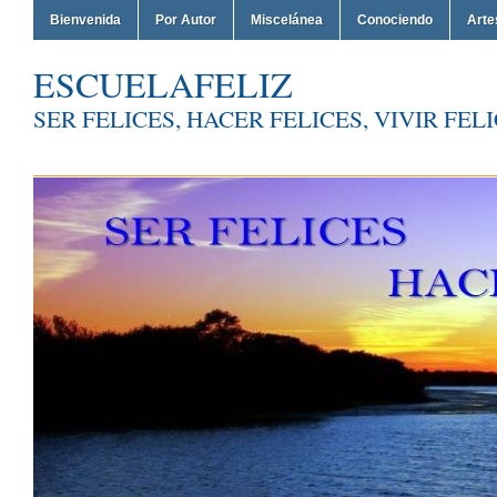
Bienvenida
Por Autor
Miscelánea
Conociendo
Arte
ESCUELAFELIZ
SER FELICES, HACER FELICES, VIVIR FEL