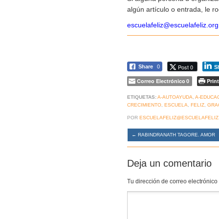
algún artículo o entrada, le 
escuelafeliz@escuelafeliz.org
Post 0
Share
0
S
Correo Electrónico
Print
0
ETIQUETAS:
A-AUTOAYUDA
,
A-EDUCA
CRECIMIENTO
,
ESCUELA
,
FELIZ
,
GRA
POR
ESCUELAFELIZ@ESCUELAFELIZ
←
RABINDRANATH TAGORE. AMOR
Deja un comentario
Tu dirección de correo electrónico
Comentario
*