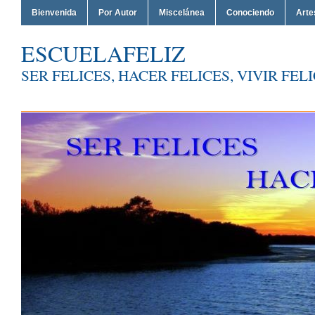
Bienvenida
Por Autor
Miscelánea
Conociendo
Arte
ESCUELAFELIZ
SER FELICES, HACER FELICES, VIVIR FEL