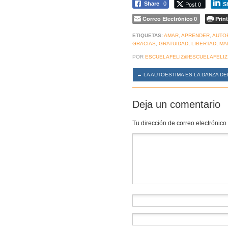
Post 0
Share
0
S
Correo Electrónico
Print
0
ETIQUETAS:
AMAR
,
APRENDER
,
AUTO
GRACIAS
,
GRATUIDAD
,
LIBERTAD
,
MA
POR
ESCUELAFELIZ@ESCUELAFELIZ
←
LA AUTOESTIMA ES LA DANZA DE
Deja un comentario
Tu dirección de correo electrónico
Comentario
*