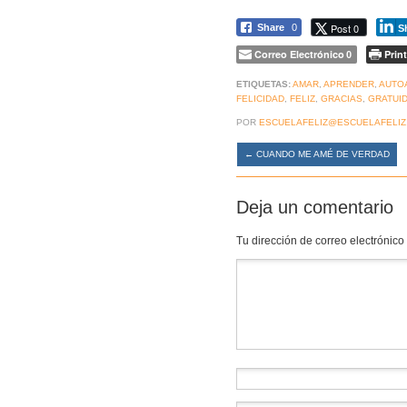
Post 0
Share
0
S
Correo Electrónico
Print
0
ETIQUETAS:
AMAR
,
APRENDER
,
AUTO
FELICIDAD
,
FELIZ
,
GRACIAS
,
GRATUI
POR
ESCUELAFELIZ@ESCUELAFELIZ
←
CUANDO ME AMÉ DE VERDAD
Deja un comentario
Tu dirección de correo electrónico
Comentario
*