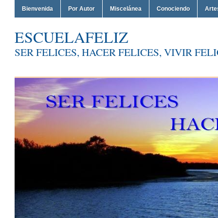
Bienvenida
Por Autor
Miscelánea
Conociendo
Arte
ESCUELAFELIZ
SER FELICES, HACER FELICES, VIVIR FEL