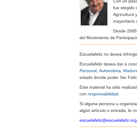
Con un pasad
fue elegido
Agricultura 
mayoritario 
Desde 2005 e
del Movimiento de Participac
Escuelafeliz no desea infringi
Escuelafeliz desea dar a con
Personal
,
Autoestima
,
Madur
estado donde poder Ser Felice
Este material ha sido realiz
con
responsabilidad
.
Si alguna persona u organiza
algún artículo o entrada, le 
escuelafeliz@escuelafeliz.org