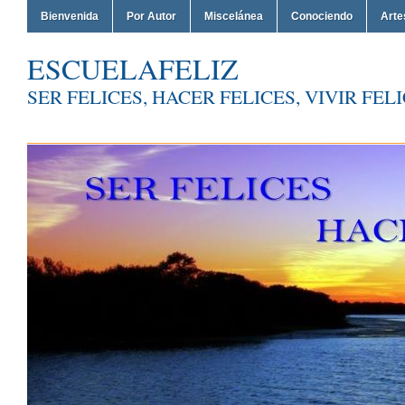
Bienvenida
Por Autor
Miscelánea
Conociendo
Arte
ESCUELAFELIZ
SER FELICES, HACER FELICES, VIVIR FEL