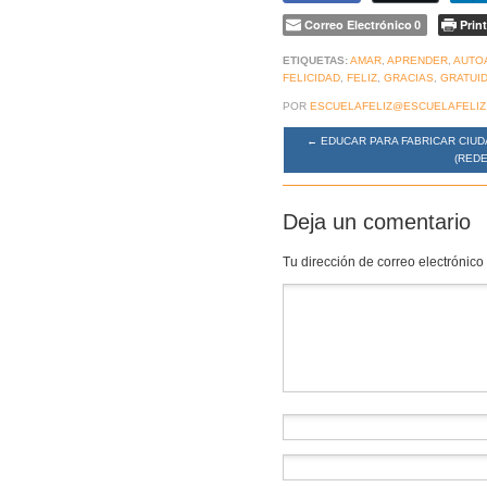
Correo Electrónico
Print
0
ETIQUETAS:
AMAR
,
APRENDER
,
AUTO
FELICIDAD
,
FELIZ
,
GRACIAS
,
GRATUI
POR
ESCUELAFELIZ@ESCUELAFELIZ
←
EDUCAR PARA FABRICAR CIU
(REDE
Deja un comentario
Tu dirección de correo electrónico
Comentario
*