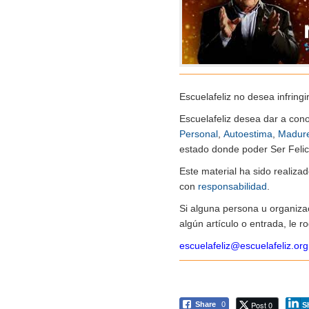
Escuelafeliz no desea infringi
Escuelafeliz desea dar a con
Personal
,
Autoestima
,
Madur
estado donde poder Ser Felice
Este material ha sido realiz
con
responsabilidad
.
Si alguna persona u organiza
algún artículo o entrada, le 
escuelafeliz@escuelafeliz.org
Post 0
Share
0
S