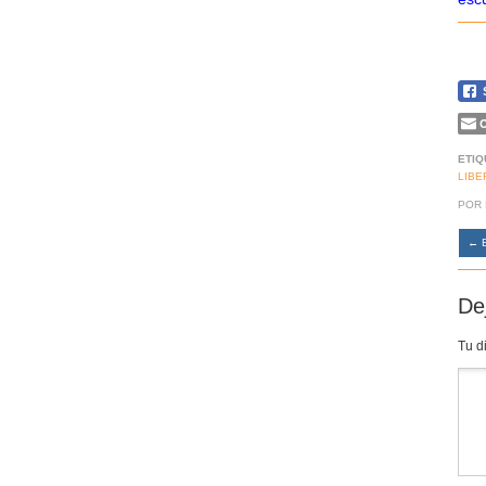
C
ETIQ
LIBE
POR
←
B
De
Tu d
Co