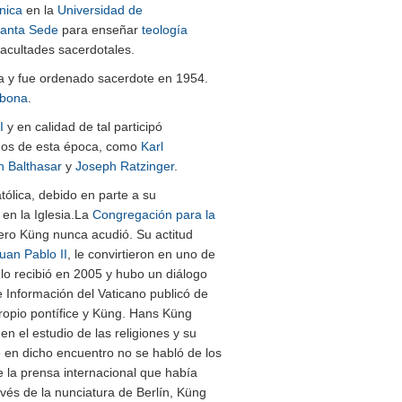
nica
en la
Universidad de
anta Sede
para enseñar
teología
acultades sacerdotales.
y fue ordenado sacerdote en 1954.
rbona
.
I
y en calidad de tal participó
gos de esta época, como
Karl
n Balthasar
y
Joseph Ratzinger
.
atólica, debido en parte a su
en la Iglesia.
​La
Congregación para la
ero Küng nunca acudió. Su actitud
uan Pablo II
, le convirtieron en uno de
lo recibió en 2005 y hubo un diálogo
 Información del Vaticano publicó de
propio pontífice y Küng. Hans Küng
en el estudio de las religiones y su
 en dicho encuentro no se habló de los
e la prensa internacional que había
vés de la nunciatura de Berlín, Küng