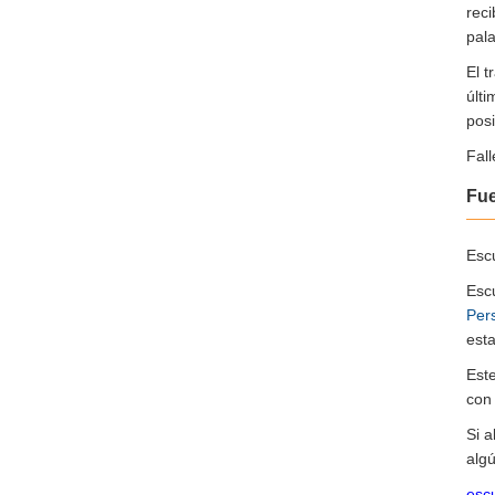
rec
pal
El 
últ
posi
Fall
Fu
Escu
Esc
Per
esta
Est
co
Si 
algú
escu