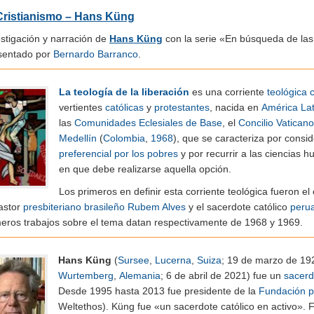
Cristianismo – Hans Küng
stigación y narración de
Hans Küng
con la serie «En búsqueda de las
sentado por
Bernardo Barranco
.
La teología de la liberación
es una corriente
teológica
c
vertientes
católicas
y
protestantes
, nacida en
América Lat
las
Comunidades Eclesiales de Base
, el
Concilio Vaticano 
Medellín
(
Colombia
,
1968
), que se caracteriza por consi
preferencial por los pobres
y por recurrir a las ciencias h
en que debe realizarse aquella opción.
Los primeros en definir esta corriente teológica fueron el
astor
presbiteriano
brasileño
Rubem Alves
y el sacerdote católico
peru
meros trabajos sobre el tema datan respectivamente de 1968 y 1969.
Hans Küng
(
Sursee
,
Lucerna
,
Suiza
; 19 de marzo de 1
Wurtemberg
,
Alemania
; 6 de abril de 2021)
​ fue un
sacerd
Desde 1995 hasta 2013 fue presidente de la
Fundación p
Weltethos). Küng fue «un sacerdote católico en activo».
​