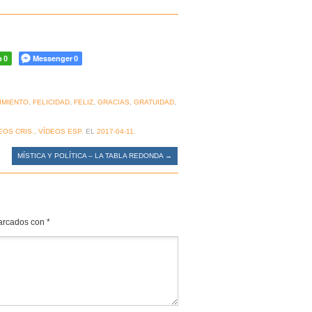
p
Messenger
0
0
IMIENTO
,
FELICIDAD
,
FELIZ
,
GRACIAS
,
GRATUIDAD
,
EOS CRIS.
,
VÍDEOS ESP.
EL
2017-04-11
.
MÍSTICA Y POLÍTICA – LA TABLA REDONDA
→
marcados con
*