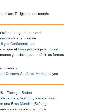
 huellas» Religiones del mundo,
ristiana
integrada por varias
ina
tras la aparición de
II
y la
Conferencia de
derar que el
Evangelio
exige la
opción
umanas y sociales para definir las formas
 educador y
ano
Gustavo Gutiérrez Merino
, cuyos
928 –
Tubinga
,
Baden-
ote
católico
,
teólogo
y
escritor
suizo
.
or una Ética Mundial
(Stiftung
 Famoso por su postura contra