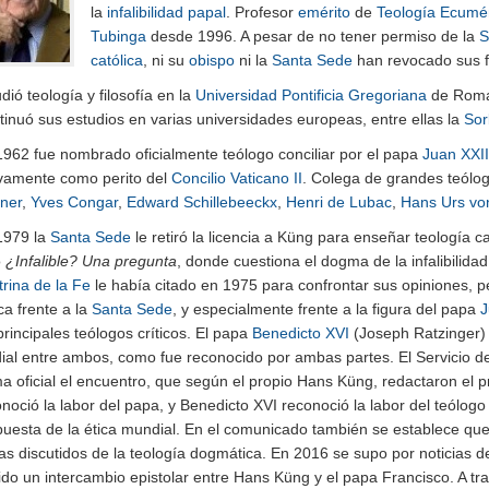
la
infalibilidad papal
. Profesor
emérito
de
Teología Ecumé
Tubinga
desde 1996. A pesar de no tener permiso de la
S
católica
, ni su
obispo
ni la
Santa Sede
han revocado sus f
dió teología y filosofía en la
Universidad Pontificia Gregoriana
de Roma 
inuó sus estudios en varias universidades europeas, entre ellas la
So
1962 fue nombrado oficialmente teólogo conciliar por el papa
Juan XXII
ivamente como perito del
Concilio Vaticano II
. Colega de grandes teólo
ner
,
Yves Congar
,
Edward Schillebeeckx
,
Henri de Lubac
,
Hans Urs vo
1979 la
Santa Sede
le retiró la licencia a Küng para enseñar teología c
o
¿Infalible? Una pregunta
, donde cuestiona el dogma de la infalibilidad 
rina de la Fe
le había citado en 1975 para confrontar sus opiniones, p
ica frente a la
Santa Sede
, y especialmente frente a la figura del papa
J
principales teólogos críticos. El papa
Benedicto XVI
(Joseph Ratzinger) 
ial entre ambos, como fue reconocido por ambas partes. El Servicio de
a oficial el encuentro, que según el propio Hans Küng, redactaron el 
noció la labor del papa, y Benedicto XVI reconoció la labor del teólogo 
puesta de la ética mundial. En el comunicado también se establece que
as discutidos de la teología dogmática.
En 2016 se supo por noticias d
do un intercambio epistolar entre Hans Küng y el papa Francisco. A tra