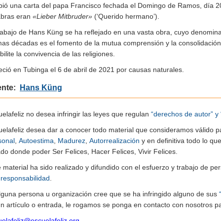
ibió una carta del papa Francisco fechada el Domingo de Ramos, día 
abras eran
«Lieber Mitbruder»
(‘Querido hermano’).
trabajo de Hans Küng se ha reflejado en una vasta obra, cuyo denomin
imas décadas es el fomento de la mutua comprensión y la consolidaci
bilite la convivencia de las religiones.
eció en Tubinga el 6 de abril de 2021 por causas naturales.
ente:
Hans Küng
elafeliz no desea infringir las leyes que regulan
“derechos de autor” y 
uelafeliz desea dar a conocer todo material que consideramos válido p
sonal
,
Autoestima
,
Madurez
,
Autorrealización
y en definitiva todo lo q
do donde poder Ser Felices, Hacer Felices, Vivir Felices.
e material ha sido realizado y difundido con el esfuerzo y trabajo de
n
responsabilidad
.
alguna persona u organización cree que se ha infringido alguno de sus
n artículo o entrada, le rogamos se ponga en contacto con nosotros pa
elafeliz@escuelafeliz.org