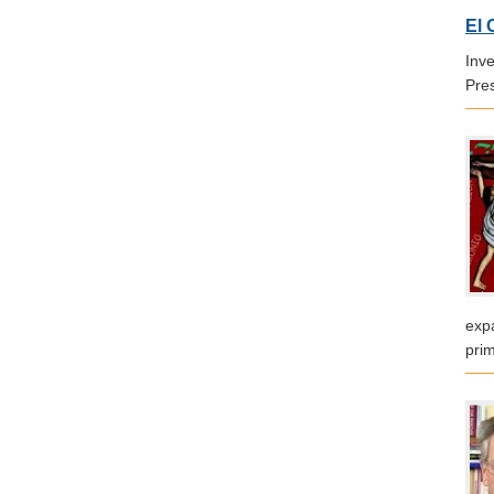
El 
Inve
Pre
exp
pri