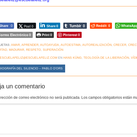
Tumblr
Reddit
WhatsAp
Post 0
Share
0
0
0
Share
0
orreo Electrónico
Print
Pinterest
0
0
0
UETAS:
AMAR
,
APRENDER
,
AUTOAYUDA
,
AUTOESTIMA
,
AUTOREALIZACIÓN
,
CRECER
,
CREC
RTAD
,
MADURAR
,
RESPETO
,
SUPERACIÓN
ESCUELAFELIZ@ESCUELAFELIZ.COM
EN
HANS KÜNG
,
TEOLOGÍA DE LA LIBERACIÓN
,
VÍD
IOGRAFÍA DEL SILENCIO – PABLO D’ORS
ja un comentario
irección de correo electrónico no será publicada.
Los campos obligatorios están 
mentario
*