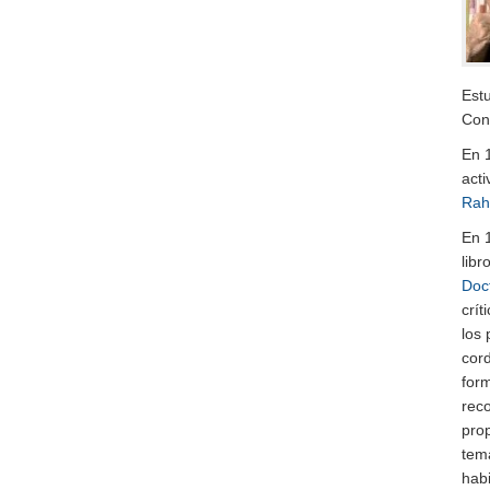
Estu
Cont
En 
act
Rah
En 
libr
Doct
crít
los 
cord
form
reco
pro
tem
habi