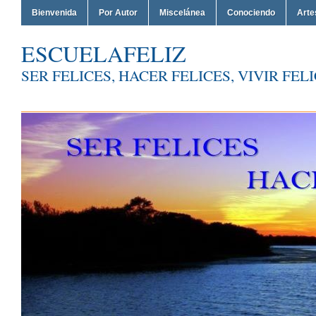
Bienvenida
Por Autor
Miscelánea
Conociendo
Arte
ESCUELAFELIZ
SER FELICES, HACER FELICES, VIVIR FEL