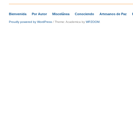
Bienvenida
Por Autor
Miscelánea
Conociendo
Artesanos de Paz
Proudly powered by WordPress
/
Theme: Academica by
WPZOOM
.