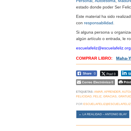
Personal
,
Autoestima
,
Madur
estado donde poder Ser Felice
Este material ha sido realiz
con
responsabilidad
.
Si alguna persona u organiza
algún artículo o entrada, le 
escuelafeliz@escuelafeliz.org
COMPRAR LIBRO:
Maha-Y
Post 0
Share
0
S
Correo Electrónico
Print
0
ETIQUETAS:
AMAR
,
APRENDER
,
AUTO
FELICIDAD
,
FELIZ
,
GRACIAS
,
GRATUI
POR
ESCUELAFELIZ@ESCUELAFELIZ
←
LA REALIDAD – ANTONIO BLAY