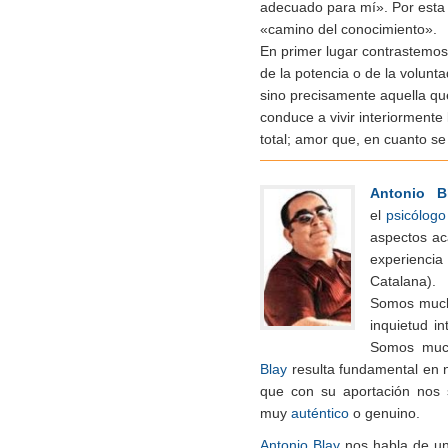
adecuado para mí». Por esta 
«camino del conocimiento».
En primer lugar contrastemos 
de la potencia o de la volunt
sino precisamente aquella qu
conduce a vivir interiormente 
total; amor que, en cuanto s
Antonio B
el
psicólogo
aspectos a
experienci
Catalana).
Somos mucha
inquietud i
Somos much
Blay
resulta fundamental en 
que con su aportación nos 
muy
auténtico
o genuino.
Antonio Blay
nos habla de un