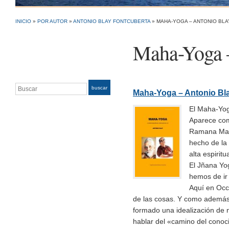
INICIO
»
POR AUTOR
»
ANTONIO BLAY FONTCUBERTA
»
MAHA-YOGA – ANTONIO BLA
Maha-Yoga 
Buscar
buscar
Maha-Yoga – Antonio Bl
El Maha-Yog
Aparece com
Ramana Mahar
hecho de la 
alta espiritu
El Jñana Yog
hemos de ir 
Aquí en Occ
de las cosas. Y como además
formado una idealización de 
hablar del «camino del conoc