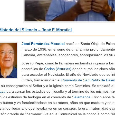
Misterio del Silencio – José F. Moratiel
José Fernández Moratiel
nació en Santa Olaja de Eslonz
marzo de 1936, en el seno de una familia profundamente 
Cándida, entrañables, acogedores, sobrepasaron los 90 
José (o Pepe, como le llamaban en familia) ingresó a los
apostólica de
Corias (Asturias)
donde cursó los cinco año
para acceder al Noviciado. El año de Noviciado que se ini
Orden, transcurrió en el
Convento de San Pablo de Palen
 su consagración al Señor y a la Iglesia como Dominico. Se trasladó a
aya
para cursar los estudios de filosofía y al término de los mismos h
ió los estudios de teología en el convento de
Salamanca
. Cinco años f
rra buena y va fortaleciéndose en su raíces, años en que maduró y se 
lando llegar a lo que llevaba ya en su corazón, la gran fraternidad ev
azón grande de “hermano” (ya en la Comunicad se le conocía como “el