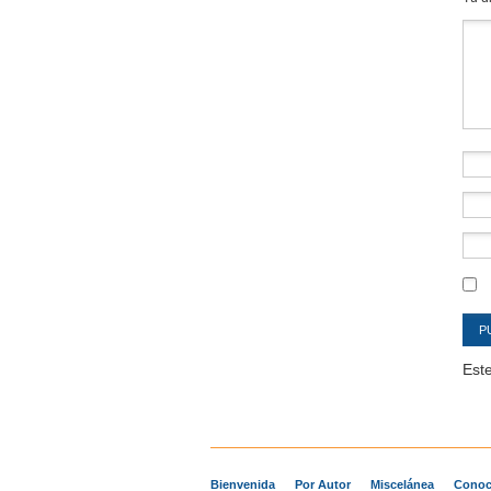
Co
Este
Bienvenida
Por Autor
Miscelánea
Conoc