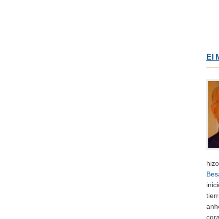
El 
hizo
Bes
inic
tie
anhe
cor