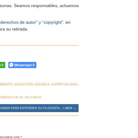
 personas. Seamos responsables, actuemos
“derechos de autor” y “copyright”.
en
ra su retirada.
p
Messenger
0
0
IMIENTO
,
EDUCACIÓN
,
ESCUELA
,
ESPIRITUALIDAD
,
VÍDEOS S.M.
EL
2017-09-04
.
GANDHI PARA ENTENDER SU FILOSOFÍA – LMEM
→
marcados con
*