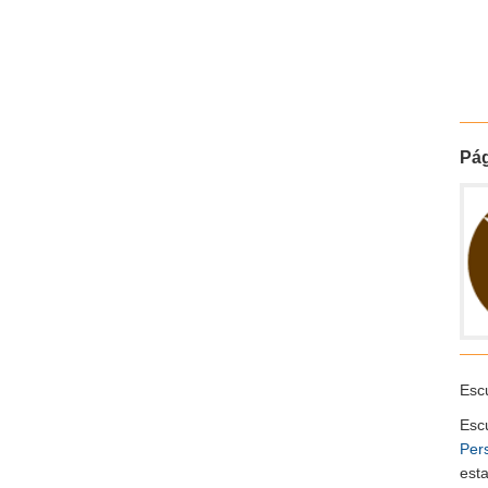
Pág
Escu
Esc
Per
esta