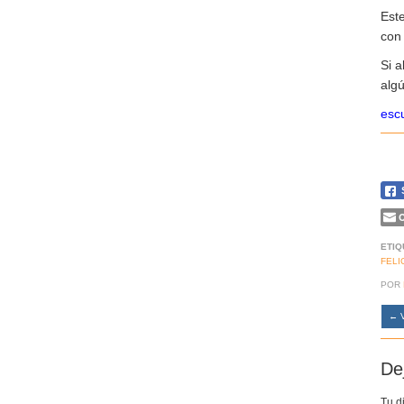
Est
co
Si 
algú
escu
C
ETIQ
FELI
POR
←
V
De
Tu d