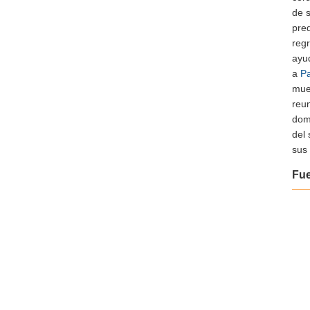
de s
pre
reg
ayud
a
P
muer
reun
dom
del 
sus
Fu