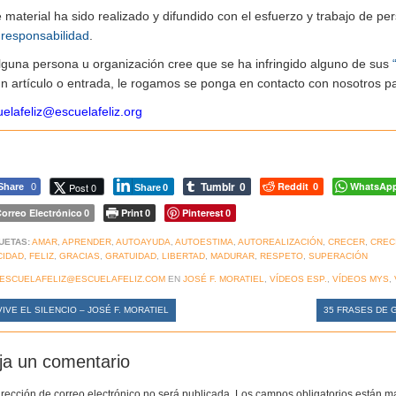
e material ha sido realizado y difundido con el esfuerzo y trabajo de
n
responsabilidad
.
alguna persona u organización cree que se ha infringido alguno de sus
n artículo o entrada, le rogamos se ponga en contacto con nosotros pa
elafeliz@escuelafeliz.org
Tumblr
Reddit
WhatsAp
Post 0
Share
0
0
0
Share
0
orreo Electrónico
Print
Pinterest
0
0
0
UETAS:
AMAR
,
APRENDER
,
AUTOAYUDA
,
AUTOESTIMA
,
AUTOREALIZACIÓN
,
CRECER
,
CREC
CIDAD
,
FELIZ
,
GRACIAS
,
GRATUIDAD
,
LIBERTAD
,
MADURAR
,
RESPETO
,
SUPERACIÓN
ESCUELAFELIZ@ESCUELAFELIZ.COM
EN
JOSÉ F. MORATIEL
,
VÍDEOS ESP.
,
VÍDEOS MYS
,
IVE EL SILENCIO – JOSÉ F. MORATIEL
35 FRASES DE 
ja un comentario
irección de correo electrónico no será publicada.
Los campos obligatorios están 