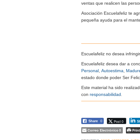
ventas que realicen las perso
Asociación Escuelafeliz te ag
pequeña ayuda para el manten
Escuelafeliz no desea infringi
Escuelafeliz desea dar a con
Personal
,
Autoestima
,
Madur
estado donde poder Ser Felice
Este material ha sido realiz
con
responsabilidad
.
Post 0
Share
0
S
Correo Electrónico
Print
0