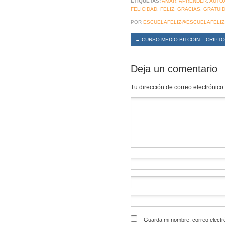
ETIQUETAS:
AMAR
,
APRENDER
,
AUTO
FELICIDAD
,
FELIZ
,
GRACIAS
,
GRATUI
POR
ESCUELAFELIZ@ESCUELAFELIZ
←
CURSO MEDIO BITCOIN – CRIP
Deja un comentario
Tu dirección de correo electrónico
Comentario
*
Guarda mi nombre, correo electr