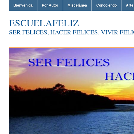
Bienvenida
Por Autor
Miscelánea
Conociendo
Arte
ESCUELAFELIZ
SER FELICES, HACER FELICES, VIVIR FEL