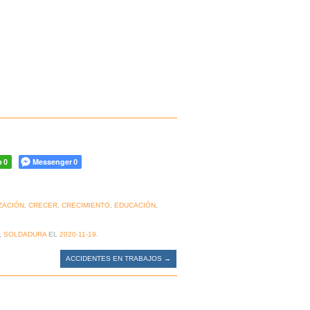
p
Messenger
0
0
ZACIÓN
,
CRECER
,
CRECIMIENTO
,
EDUCACIÓN
,
,
SOLDADURA
EL
2020-11-19
.
ACCIDENTES EN TRABAJOS
→