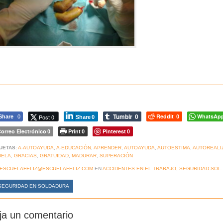
Tumblr
Reddit
WhatsAp
Post 0
Share
0
0
0
Share
0
orreo Electrónico
Print
Pinterest
0
0
0
UETAS:
A-AUTOAYUDA
,
A-EDUCACIÓN
,
APRENDER
,
AUTOAYUDA
,
AUTOESTIMA
,
AUTOREALI
UELA
,
GRACIAS
,
GRATUIDAD
,
MADURAR
,
SUPERACIÓN
ESCUELAFELIZ@ESCUELAFELIZ.COM
EN
ACCIDENTES EN EL TRABAJO
,
SEGURIDAD SOL.
EGURIDAD EN SOLDADURA
ja un comentario