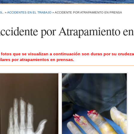
OL.
»
ACCIDENTES EN EL TRABAJO
»
ACCIDENTE POR ATRAPAMIENTO EN PRENSA
ccidente por Atrapamiento en
 fotos que se visualizan a continuación son duras por su crudeza,
ilares por atrapamientos en prensas.