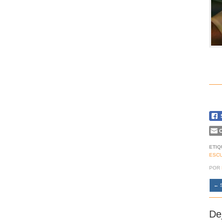
C
ETIQ
ESC
POR
←
S
De