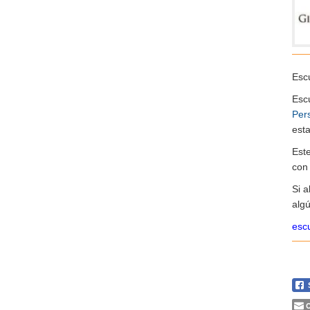
Escu
Esc
Per
esta
Est
co
Si 
algú
escu
C