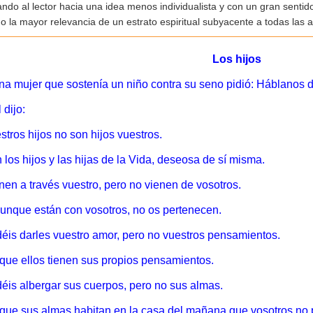
ando al lector hacia una idea menos individualista y con un gran sentid
o la mayor relevancia de un estrato espiritual subyacente a todas las
Los hijos
na mujer que sostenía un niño contra su seno pidió: Háblanos de
 dijo:
stros hijos no son hijos vuestros.
 los hijos y las hijas de la Vida, deseosa de sí misma.
nen a través vuestro, pero no vienen de vosotros.
aunque están con vosotros, no os pertenecen.
éis darles vuestro amor, pero no vuestros pensamientos.
que ellos tienen sus propios pensamientos.
éis albergar sus cuerpos, pero no sus almas.
que sus almas habitan en la casa del mañana que vosotros no po