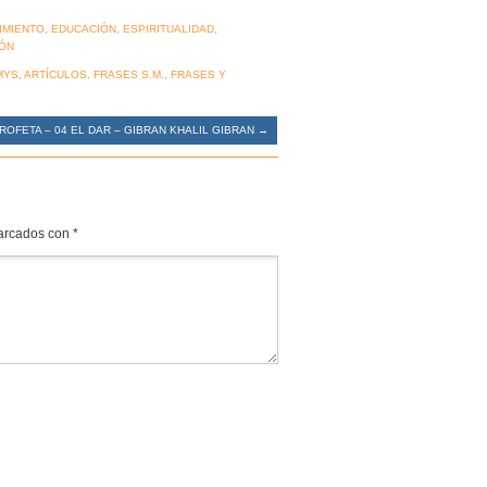
IMIENTO
,
EDUCACIÓN
,
ESPIRITUALIDAD
,
ÓN
MYS
,
ARTÍCULOS, FRASES S.M.
,
FRASES Y
ROFETA – 04 EL DAR – GIBRAN KHALIL GIBRAN
→
marcados con
*