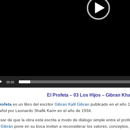
00:00
El Profeta –
03 Los Hijos –
Gibran Khal
Profeta
es un libro del escritor
Gibran Kalil Gibran
publicado en el año 1
añol por Leonardo Shafik Kaím en el año de 1934.
sar de que la obra está escrita a modo de diálogo simple entre el profet
e
Gibrán
pone en su boca invitan a reconsiderar los valores, conceptos,