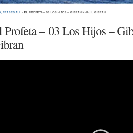
, FRASES AU.
»
EL PROFETA – 03 LOS HIJOS – GIBRAN KHALIL GIBRAN
l Profeta – 03 Los Hijos – Gi
ibran
roductor
eo