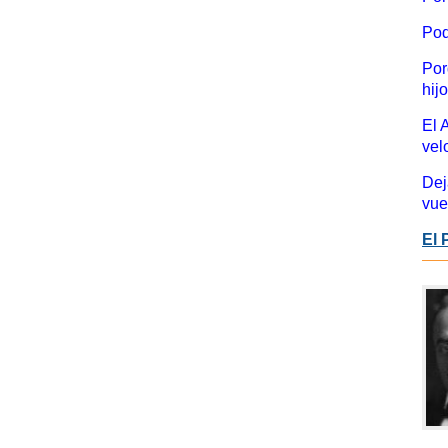
Pod
Por
hij
El 
vel
Dej
vue
El 