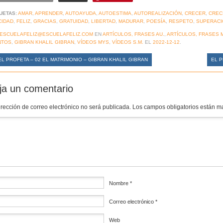
UETAS:
AMAR
,
APRENDER
,
AUTOAYUDA
,
AUTOESTIMA
,
AUTOREALIZACIÓN
,
CRECER
,
CREC
CIDAD
,
FELIZ
,
GRACIAS
,
GRATUIDAD
,
LIBERTAD
,
MADURAR
,
POESÍA
,
RESPETO
,
SUPERACI
ESCUELAFELIZ@ESCUELAFELIZ.COM
EN
ARTÍCULOS, FRASES AU.
,
ARTÍCULOS, FRASES 
NTOS
,
GIBRAN KHALIL GIBRAN
,
VÍDEOS MYS
,
VÍDEOS S.M.
EL
2022-12-12
.
L PROFETA – 02 EL MATRIMONIO – GIBRAN KHALIL GIBRAN
EL P
ja un comentario
irección de correo electrónico no será publicada.
Los campos obligatorios están 
mentario
*
Nombre
*
Correo electrónico
*
Web