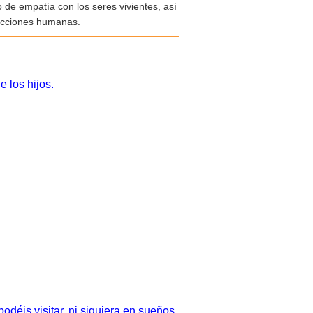
o de empatía con los seres vivientes, así
 acciones humanas.
 los hijos.
déis visitar, ni siquiera en sueños.