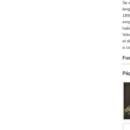
Se e
len
189
empe
habi
Volv
el d
a c
Fu
Pág