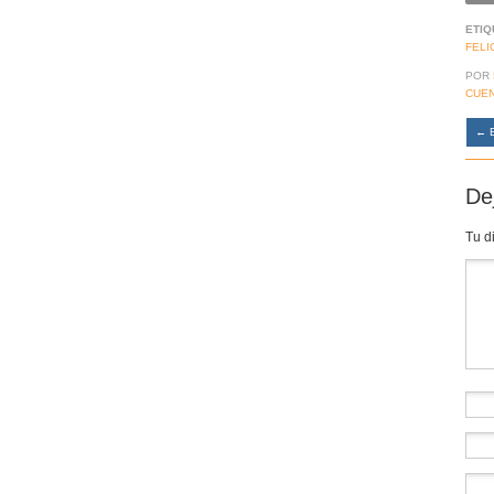
ETIQ
FELI
POR
CUE
←
E
De
Tu d
Co