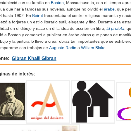
stableció con su familia en
Boston
, Massachusetts; con el tiempo apre
gua que haría famosas sus novelas, aunque no olvidó el
árabe
, que pe
8 hasta 1902. En
Beirut
frecuentaba el centro religioso maronita y naci
zó a forjarse un estilo literario sutil, elegante y fino. Durante esa est
lidad en el dibujo y nace en él la idea de escribir un libro,
El profeta
, q
ió a Boston y comenzó a publicar en árabe obras que ponen de manifies
ibujo y la pintura lo llevó a crear obras tan importantes que se exhibie
ompararse con trabajos de
Auguste Rodin
o
William Blake
.
ente:
Gibran Khalil Gibran
inas de interés: