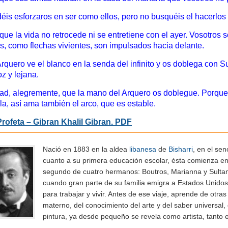
éis esforzaros en ser como ellos, pero no busquéis el hacerlos
que la vida no retrocede ni se entretiene con el ayer. Vosotros 
os, como flechas vivientes, son impulsados hacia delante.
Arquero ve el blanco en la senda del infinito y os doblega con 
oz y lejana.
ad, alegremente, que la mano del Arquero os doblegue. Porque,
la, así ama también el arco, que es estable.
Profeta – Gibran Khalil Gibran. PDF
Nació en 1883 en la aldea
libanesa
de
Bisharri
, en el se
cuanto a su primera educación escolar, ésta comienza en 
segundo de cuatro hermanos: Boutros, Marianna y Sultana
cuando gran parte de su familia emigra a Estados Unido
para trabajar y vivir. Antes de ese viaje, aprende de otra
materno, del conocimiento del arte y del saber universal, 
pintura, ya desde pequeño se revela como artista, tanto en