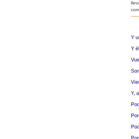
llev
com
Y u
Y él
Vue
Son
Vie
Y, 
Pod
Por
Pod
Por