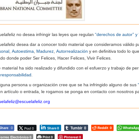
elafeliz no desea infringir las leyes que regulan
“derechos de autor” y 
uelafeliz desea dar a conocer todo material que consideramos válido p
sonal
,
Autoestima
,
Madurez
,
Autorrealización
y en definitiva todo lo q
do donde poder Ser Felices, Hacer Felices, Vivir Felices.
e material ha sido realizado y difundido con el esfuerzo y trabajo de
n
responsabilidad
.
alguna persona u organización cree que se ha infringido alguno de sus
n artículo o entrada, le rogamos se ponga en contacto con nosotros pa
elafeliz@escuelafeliz.org
Tumblr
Reddit
WhatsAp
Post 0
Share
0
0
0
Share
0
orreo Electrónico
Print
Pinterest
0
0
0