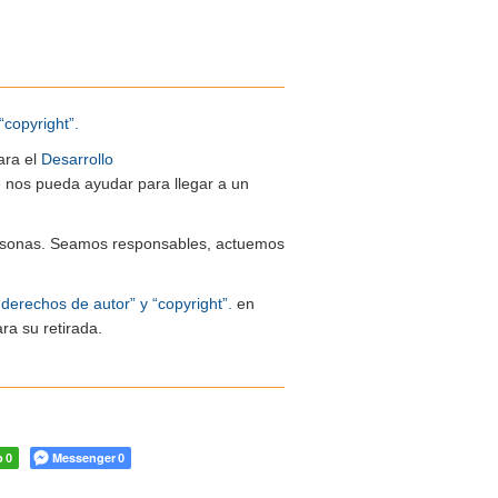
“copyright”.
ara el
Desarrollo
ue nos pueda ayudar para llegar a un
 personas. Seamos responsables, actuemos
“derechos de autor” y “copyright”.
en
ra su retirada.
p
Messenger
0
0