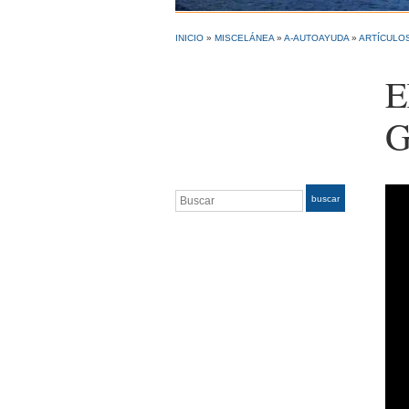
INICIO
»
MISCELÁNEA
»
A-AUTOAYUDA
»
ARTÍCULOS
E
G
Buscar
Rep
buscar
de
víd