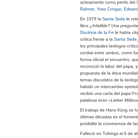
activamente como perito del
Rahner
,
Yves Congar
,
Edward
En 1979 la
Santa Sede
le ret
libro
¿Infalible? Una pregunta
Doctrina de la Fe
le había cit
crítica frente a la
Santa Sede
los principales teólogos críti
cordial entre ambos, como fue
forma oficial el encuentro, q
reconoció la labor del papa, y
propuesta de la ética mundia
temas discutidos de la teolo
habido un intercambio epistol
recibió una carta del papa F
palabras eran
«Lieber Mitbru
El trabajo de Hans Küng se h
últimas décadas es el foment
posibilite la convivencia de la
Falleció en Tubinga el 6 de a