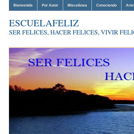
Bienvenida
Por Autor
Miscelánea
Conociendo
Arte
ESCUELAFELIZ
SER FELICES, HACER FELICES, VIVIR FEL