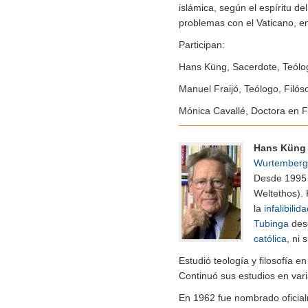
islámica, según el espíritu d
problemas con el Vaticano, en
Participan:
Hans Küng, Sacerdote, Teólo
Manuel Fraijó, Teólogo, Filó
Mónica Cavallé, Doctora en Fi
Hans Küng
Wurtemberg
Desde 1995 
Weltethos). 
la
infalibilid
Tubinga
desd
católica
, ni 
Estudió teología y filosofía en
Continuó sus estudios en vari
En 1962 fue nombrado oficial