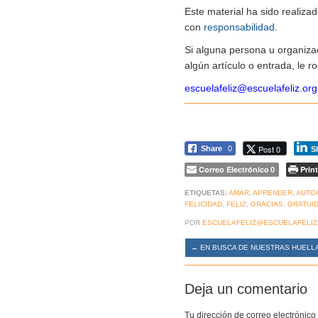
Este material ha sido realiz
con
responsabilidad
.
Si alguna persona u organiza
algún artículo o entrada, le 
escuelafeliz@escuelafeliz.org
Post 0
Share
0
S
Correo Electrónico
Print
0
ETIQUETAS:
AMAR
,
APRENDER
,
AUTO
FELICIDAD
,
FELIZ
,
GRACIAS
,
GRATUI
POR
ESCUELAFELIZ@ESCUELAFELIZ
←
EN BUSCA DE NUESTRAS HUELL
Deja un comentario
Tu dirección de correo electrónico