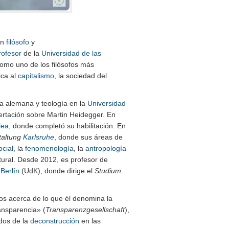
un
filósofo
y
rofesor
de la
Universidad de las
omo uno de los filósofos más
ica al
capitalismo
, la sociedad del
ra alemana y teología en la
Universidad
rtación sobre Martin Heidegger. En
lea
, donde completó su habilitación. En
taltung
Karlsruhe
, donde sus áreas de
ocial
, la
fenomenología
, la
antropología
cultural. Desde 2012, es profesor de
 Berlín
(UdK), donde dirige el
Studium
dos acerca de lo que él denomina la
ransparencia» (
Transparenzgesellschaft
),
dos de la
deconstrucción
en las