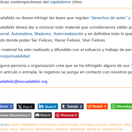
cticas contemporáneas del
capitalismo
chino.
elafeliz no desea infringir las leyes que regulan
“derechos de autor” y 
uelafeliz desea dar a conocer todo material que consideramos válido p
sonal
,
Autoestima
,
Madurez
,
Autorrealización
y en definitiva todo lo q
do donde poder Ser Felices, Hacer Felices, Vivir Felices.
e material ha sido realizado y difundido con el esfuerzo y trabajo de
n
responsabilidad
.
alguna persona u organización cree que se ha infringido alguno de sus
n artículo o entrada, le rogamos se ponga en contacto con nosotros pa
elafeliz@escuelafeliz.org
Tumblr
Reddit
WhatsAp
Post 0
Share
0
2
0
Share
0
orreo Electrónico
Print
Pinterest
0
0
0
UETAS:
AMAR
,
APRENDER
,
AUTOAYUDA
,
AUTOESTIMA
,
AUTOREALIZACIÓN
,
CRECER
,
CREC
CIDAD
,
FELIZ
,
GRACIAS
,
GRATUIDAD
,
LIBERTAD
,
MADURAR
,
RESPETO
,
SUPERACIÓN