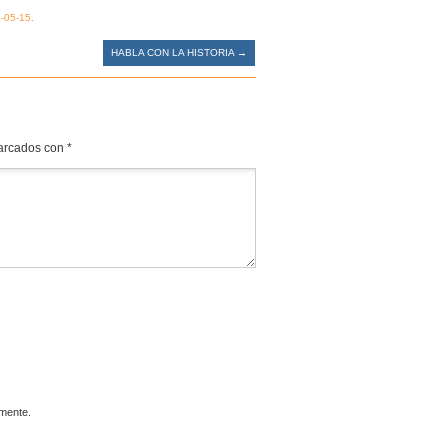
-05-15
.
HABLA CON LA HISTORIA
→
marcados con
*
omente.