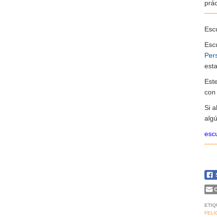
prá
Escu
Esc
Per
esta
Est
co
Si 
algú
escu
C
ETIQ
FELI