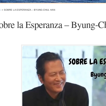
.
»
SOBRE LA ESPERANZA – BYUNG-CHUL HAN
obre la Esperanza – Byung-C