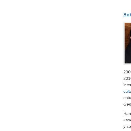
Sob
200
201
inte
cult
est
Gen
Han 
«so
y s