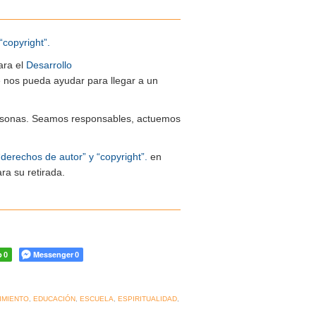
“copyright”.
ara el
Desarrollo
ue nos pueda ayudar para llegar a un
 personas. Seamos responsables, actuemos
“derechos de autor” y “copyright”.
en
ra su retirada.
p
Messenger
0
0
IMIENTO
,
EDUCACIÓN
,
ESCUELA
,
ESPIRITUALIDAD
,