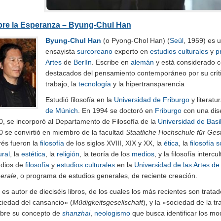
re la Esperanza – Byung-Chul Han
Byung-Chul Han
(o Pyong-Chol Han) (
Seúl
, 1959​) es 
ensayista
surcoreano
experto en
estudios culturales
y
p
Artes
de
Berlín
. Escribe en
alemán
y está considerado c
destacados del pensamiento contemporáneo por su crít
trabajo, la
tecnología
y la hipertransparencia
Estudió filosofía en la
Universidad de Friburgo
y literatu
de Múnich
. En 1994 se doctoró en
Friburgo
con una dise
0, se incorporó al Departamento de Filosofía de la
Universidad de Basi
0 se convirtió en miembro de la facultad
Staatliche Hochschule für Ges
rés fueron la
filosofía
de los siglos XVIII, XIX y XX, la
ética
, la
filosofía s
ural
, la
estética
, la
religión
, la teoría de los
medios
, y la filosofía inter
udios de
filosofía
y
estudios culturales
en la
Universidad de las Artes de
erale
, o programa de estudios generales, de reciente creación.​
es autor de dieciséis libros, de los cuales los más recientes son trata
ciedad del cansancio» (
Müdigkeitsgesellschaft
), y la «sociedad de la t
obre su concepto de
shanzhai
,
neologismo
que busca identificar los mo