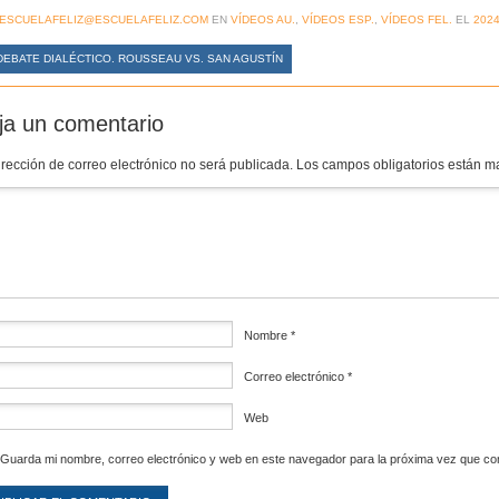
ESCUELAFELIZ@ESCUELAFELIZ.COM
EN
VÍDEOS AU.
,
VÍDEOS ESP.
,
VÍDEOS FEL.
EL
2024
EBATE DIALÉCTICO. ROUSSEAU VS. SAN AGUSTÍN
ja un comentario
irección de correo electrónico no será publicada.
Los campos obligatorios están 
mentario
*
Nombre
*
Correo electrónico
*
Web
Guarda mi nombre, correo electrónico y web en este navegador para la próxima vez que c