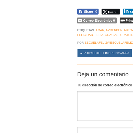
Post 0
Share
0
S
Correo Electrónico
Print
0
ETIQUETAS:
AMAR
,
APRENDER
,
AUTO
FELICIDAD
,
FELIZ
,
GRACIAS
,
GRATUI
POR
ESCUELAFELIZ@ESCUELAFELIZ
←
PROYECTO HOMBRE NAVARRA
Deja un comentario
Tu dirección de correo electrónico
Comentario
*