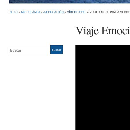
INICIO
»
MISCELÁNEA
»
A-EDUCACIÓN
»
VÍDEOS EDU.
»
VIAJE EMOCIONAL A MI CO
Viaje Emoci
Buscar
Reproductor
buscar
de
vídeo