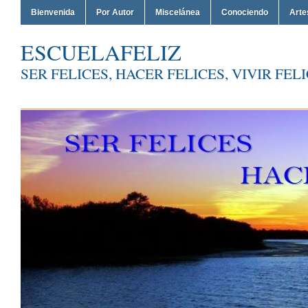
Bienvenida
Por Autor
Miscelánea
Conociendo
Arte
ESCUELAFELIZ
SER FELICES, HACER FELICES, VIVIR FEL