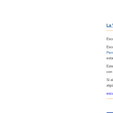
La 
Escu
Esc
Per
esta
Est
co
Si 
algú
escu