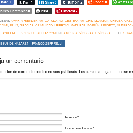
Tumblr
Reddit
WhatsAp
Post 0
Share
0
2
0
Share
0
orreo Electrónico
Print
Pinterest
0
0
2
UETAS:
AMAR
,
APRENDER
,
AUTOAYUDA
,
AUTOESTIMA
,
AUTOREALIZACIÓN
,
CRECER
,
CREC
CIDAD
,
FELIZ
,
GRACIAS
,
GRATUIDAD
,
LIBERTAD
,
MADURAR
,
POESÍA
,
RESPETO
,
SUPERACI
ESCUELAFELIZ@ESCUELAFELIZ.COM
EN
LA MÚSICA
,
VÍDEOS AU.
,
VÍDEOS FEL.
EL
2016-0
ESÚS DE NAZARET – FRANCO ZEFFIRELLI
ja un comentario
irección de correo electrónico no será publicada.
Los campos obligatorios están 
mentario
*
Nombre
*
Correo electrónico
*