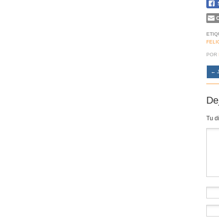
C
ETIQ
FELI
POR
←
J
De
Tu d
Co