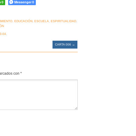
p
Messenger
0
0
IMIENTO
,
EDUCACIÓN
,
ESCUELA
,
ESPIRITUALIDAD
,
ÓN
3-04
.
CARTA 006
→
marcados con
*