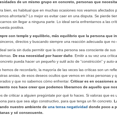
esidades de un mismo grupo en concreto, personas que necesitan
ra bien, es habitual que en muchas ocasiones nos veamos afectados po
mos afrontarla? Lo mejor es evitar caer en una disputa. Se pierde tie
carnos sin llegar a ninguna parte. Lo ideal sería enfrentarnos a las cr
uesta positiva.
mpre con temple y equilibrio, más equilibrio que la persona que 
 sinceros, directos y buscando siempre una reacción adecuada que no 
deal sería sin duda permitir que la otra persona sea consciente de sus
blemas.
De esa necesidad por hacer daño
. Emitir a su vez una crític
oncreto pueda hacer un pequeño y sutil acto de “constricción” y auto-an
 hemos de recordarlo, la mayoría de las veces las críticas son un refl
stras ansias, de esos deseos ocultos que vemos en otras personas y 
erados y que no sabemos cómo enfrentar.
Criticar es en ocasiones a
ento nos hace creer que podemos liberarnos de aquello que nos 
s de criticar a alguien pregúntate por qué lo haces. Si valoras que es 
ona para que sea algo constructivo, para que tenga un fin concreto.
La
nando nuestro ambiente de
una tensa negatividad
donde poco a poc
tanas y sé consecuente.