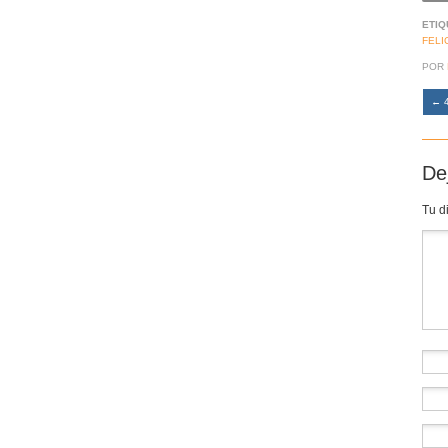
ETIQ
FELI
POR
←
4
De
Tu d
Co