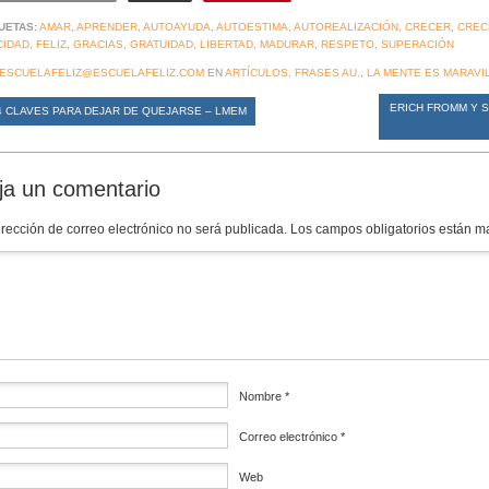
UETAS:
AMAR
,
APRENDER
,
AUTOAYUDA
,
AUTOESTIMA
,
AUTOREALIZACIÓN
,
CRECER
,
CREC
CIDAD
,
FELIZ
,
GRACIAS
,
GRATUIDAD
,
LIBERTAD
,
MADURAR
,
RESPETO
,
SUPERACIÓN
ESCUELAFELIZ@ESCUELAFELIZ.COM
EN
ARTÍCULOS, FRASES AU.
,
LA MENTE ES MARAVI
ERICH FROMM Y S
 CLAVES PARA DEJAR DE QUEJARSE – LMEM
ja un comentario
irección de correo electrónico no será publicada.
Los campos obligatorios están 
mentario
*
Nombre
*
Correo electrónico
*
Web