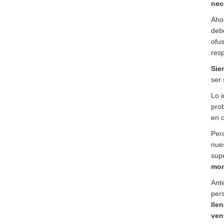
nec
Aho
debe
ofus
resp
Sie
ser
Lo i
pro
en c
Pero
nue
sup
mom
Ante
pers
lle
ven