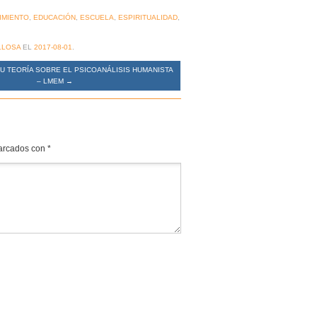
IMIENTO
,
EDUCACIÓN
,
ESCUELA
,
ESPIRITUALIDAD
,
LLOSA
EL
2017-08-01
.
U TEORÍA SOBRE EL PSICOANÁLISIS HUMANISTA
– LMEM
→
marcados con
*