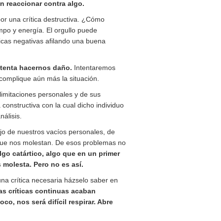
 reaccionar contra algo.
r una crítica destructiva. ¿Cómo
mpo y energía. El orgullo puede
íticas negativas afilando una buena
intenta hacernos daño.
Intentaremos
complique aún más la situación.
 limitaciones personales y de sus
a constructiva con la cual dicho individuo
álisis.
ejo de nuestros vacíos personales, de
que nos molestan. De esos problemas no
lgo catártico, algo que en un primer
molesta. Pero no es así.
una crítica necesaria házselo saber en
s críticas continuas acaban
o, nos será difícil respirar. Abre