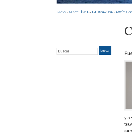
INICIO
»
MISCELÁNEA
»
A-AUTOAYUDA
»
ARTÍCULOS
C
Buscar
buscar
Fu
y a 
tra
som