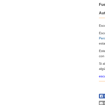
Fu
Au
Escu
Esc
Per
esta
Est
co
Si 
algú
escu
C