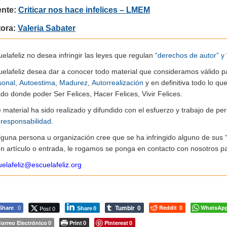
ente:
Criticar nos hace infelices – LMEM
tora:
Valeria Sabater
elafeliz no desea infringir las leyes que regulan
“derechos de autor” y 
uelafeliz desea dar a conocer todo material que consideramos válido p
sonal
,
Autoestima
,
Madurez
,
Autorrealización
y en definitiva todo lo q
do donde poder Ser Felices, Hacer Felices, Vivir Felices.
e material ha sido realizado y difundido con el esfuerzo y trabajo de
n
responsabilidad
.
alguna persona u organización cree que se ha infringido alguno de sus
n artículo o entrada, le rogamos se ponga en contacto con nosotros pa
elafeliz@escuelafeliz.org
Tumblr
Reddit
WhatsAp
Post 0
Share
0
0
0
Share
0
orreo Electrónico
Print
Pinterest
0
0
0