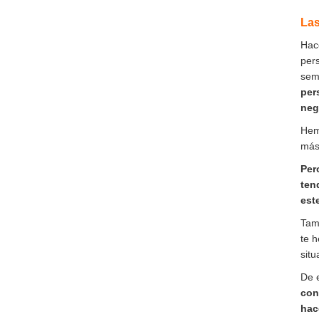
Las
Hac
pers
seme
per
neg
Hem
más
Per
ten
est
Tam
te h
situ
De 
con
hac