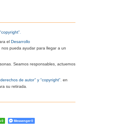
“copyright”.
ara el
Desarrollo
ue nos pueda ayudar para llegar a un
 personas. Seamos responsables, actuemos
“derechos de autor” y “copyright”.
en
ra su retirada.
p
Messenger
0
0