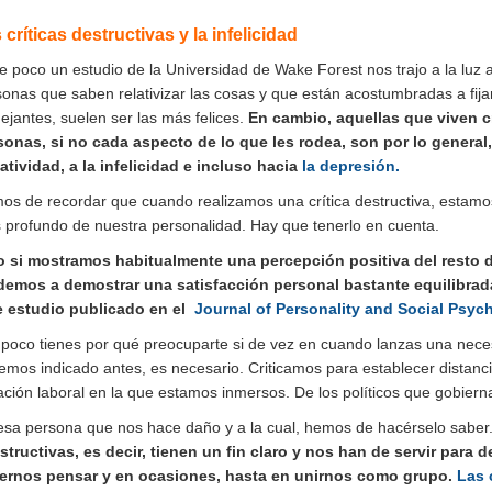
 críticas destructivas y la infelicidad
e poco un estudio de la Universidad de Wake Forest nos trajo a la luz
onas que saben relativizar las cosas y que están acostumbradas a fija
jantes, suelen ser las más felices.
En cambio, aquellas que viven cr
sonas, si no cada aspecto de lo que les rodea, son por lo general, 
atividad, a la infelicidad e incluso hacia
la depresión.
os de recordar que cuando realizamos una crítica destructiva, estam
 profundo de nuestra personalidad. Hay que tenerlo en cuenta.
o si mostramos habitualmente una percepción positiva del resto de
demos a demostrar una satisfacción personal bastante equilibrad
e estudio publicado en el
Journal of Personality and Social Psyc
poco tienes por qué preocuparte si de vez en cuando lanzas una necesi
emos indicado antes, es necesario. Criticamos para establecer distanc
ación laboral en la que estamos inmersos. De los políticos que gobiern
esa persona que nos hace daño y a la cual, hemos de hacérselo saber
structivas, es decir, tienen un fin claro y nos han de servir para
ernos pensar y en ocasiones, hasta en unirnos como grupo.
Las 