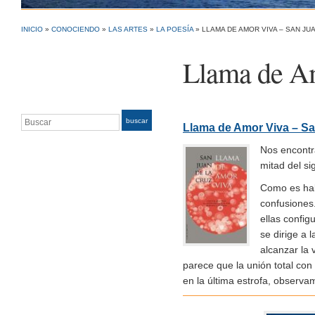
INICIO
»
CONOCIENDO
»
LAS ARTES
»
LA POESÍA
»
LLAMA DE AMOR VIVA – SAN JU
Llama de Am
Buscar
buscar
Llama de Amor Viva – Sa
Nos encontr
mitad del si
Como es habi
confusiones
ellas config
se dirige a 
alcanzar la
parece que la unión total con 
en la última estrofa, observa