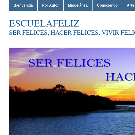
Bienvenida
Por Autor
Miscelánea
Conociendo
Arte
ESCUELAFELIZ
SER FELICES, HACER FELICES, VIVIR FEL