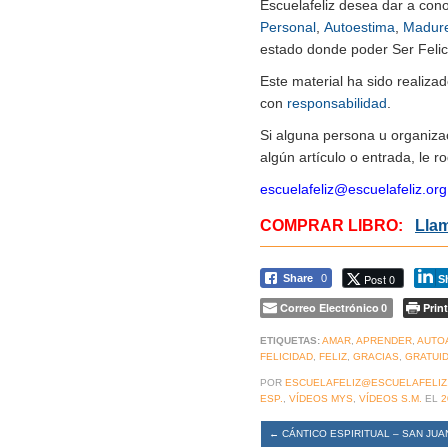
Escuelafeliz desea dar a con
Personal
,
Autoestima
,
Madur
estado donde poder Ser Felice
Este material ha sido realiz
con
responsabilidad
.
Si alguna persona u organiza
algún artículo o entrada, le 
escuelafeliz@escuelafeliz.org
COMPRAR LIBRO:
Llam
Post 0
Share
0
S
Correo Electrónico
Print
0
ETIQUETAS:
AMAR
,
APRENDER
,
AUTO
FELICIDAD
,
FELIZ
,
GRACIAS
,
GRATUI
POR
ESCUELAFELIZ@ESCUELAFELIZ
ESP.
,
VÍDEOS MYS
,
VÍDEOS S.M.
EL
2
←
CÁNTICO ESPIRITUAL – SAN JUA