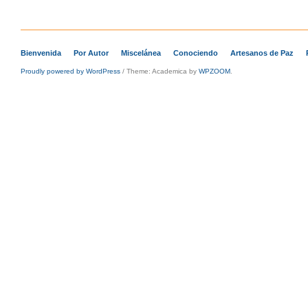
Bienvenida
Por Autor
Miscelánea
Conociendo
Artesanos de Paz
Proudly powered by WordPress
/
Theme: Academica by
WPZOOM
.