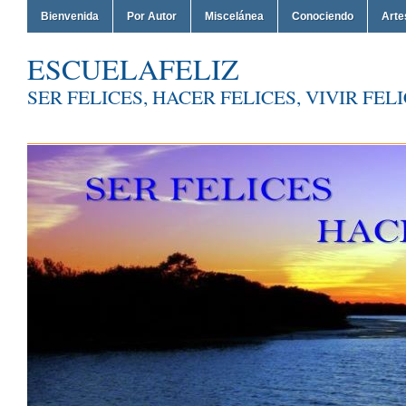
Bienvenida
Por Autor
Miscelánea
Conociendo
Arte
ESCUELAFELIZ
SER FELICES, HACER FELICES, VIVIR FEL