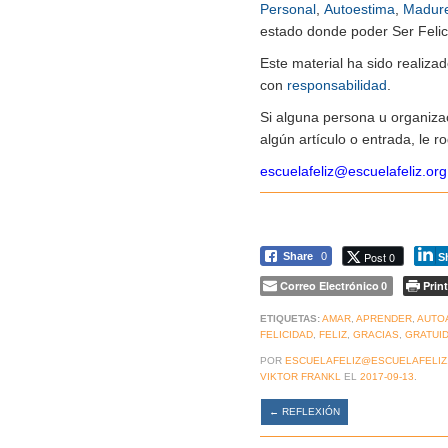
Personal
,
Autoestima
,
Madur
estado donde poder Ser Felice
Este material ha sido realiz
con
responsabilidad
.
Si alguna persona u organiza
algún artículo o entrada, le 
escuelafeliz@escuelafeliz.org
Post 0
Share
0
S
Correo Electrónico
Print
0
ETIQUETAS:
AMAR
,
APRENDER
,
AUTO
FELICIDAD
,
FELIZ
,
GRACIAS
,
GRATUI
POR
ESCUELAFELIZ@ESCUELAFELIZ
VIKTOR FRANKL
EL
2017-09-13
.
←
REFLEXIÓN