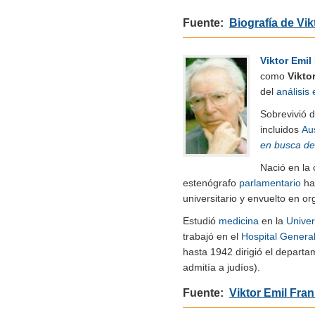
Fuente:
Biografía de Vik
Viktor Emil
como
Vikto
del
análisis 
Sobrevivió 
incluidos
Au
en busca de
Nació en la 
estenógrafo
parlamentario
has
universitario y envuelto en o
Estudió
medicina
en la
Univer
trabajó en el
Hospital Genera
hasta 1942 dirigió el depart
admitía a judíos).
Fuente:
Viktor Emil Fran