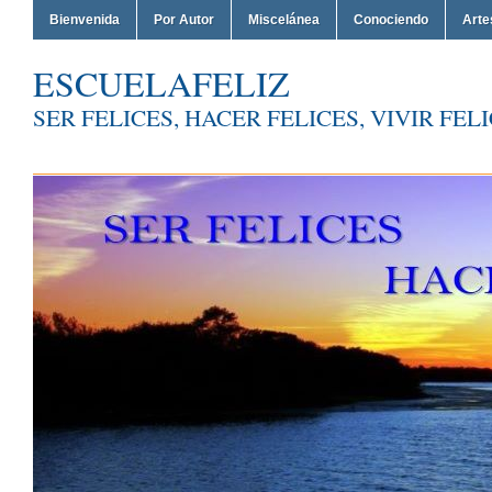
Bienvenida
Por Autor
Miscelánea
Conociendo
Arte
ESCUELAFELIZ
SER FELICES, HACER FELICES, VIVIR FEL