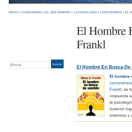
INICIO
»
CONOCIENDO
»
EL SER HUMANO
»
LA PSICOLOGÍA
»
LOGOTERAPIA
»
EL 
El Hombre E
Frankl
Buscar
buscar
El Hombre En Busca De S
El hombre 
concentraci
Frankl
, se 
respuesta a
la psicologí
tuvieron lu
extensos y 