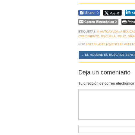
Post 0
Share
0
S
Correo Electrónico
Print
0
ETIQUETAS:
A-AUTOAYUDA
,
A-EDUCA
CRECIMIENTO
,
ESCUELA
,
FELIZ
,
GRA
POR
ESCUELAFELIZ@ESCUELAFELIZ
←
EL HOMBRE EN BUSCA DE SENTI
Deja un comentario
Tu dirección de correo electrónico
Comentario
*