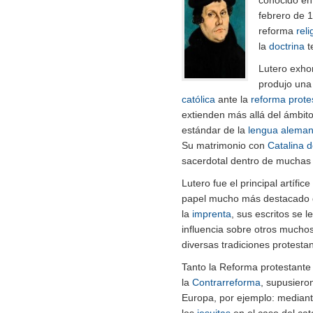
conocido e
febrero de 
reforma
reli
la
doctrina
t
Lutero exhor
produjo una 
católica
ante la
reforma prote
extienden más allá del ámbito
estándar de la
lengua alema
Su matrimonio con
Catalina 
sacerdotal dentro de muchas c
Lutero fue el principal artífice
papel mucho más destacado q
la
imprenta
, sus escritos se 
influencia sobre otros mucho
diversas tradiciones protesta
Tanto la Reforma protestante
la
Contrarreforma
, supusieron
Europa, por ejemplo: mediant