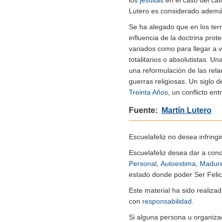
los
jesuitas
en el caso del cato
Lutero es considerado además
Se ha alegado que en los terr
influencia de la doctrina prot
variados como para llegar a 
totalitarios o absolutistas. 
una reformulación de las relac
guerras religiosas. Un siglo 
Treinta Años
, un conflicto en
Fuente:
Martín Lutero
Escuelafeliz no desea infringi
Escuelafeliz desea dar a con
Personal
,
Autoestima
,
Madur
estado donde poder Ser Felice
Este material ha sido realiz
con
responsabilidad
.
Si alguna persona u organiza