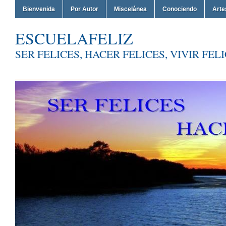
Bienvenida
Por Autor
Miscelánea
Conociendo
Arte
ESCUELAFELIZ
SER FELICES, HACER FELICES, VIVIR FEL