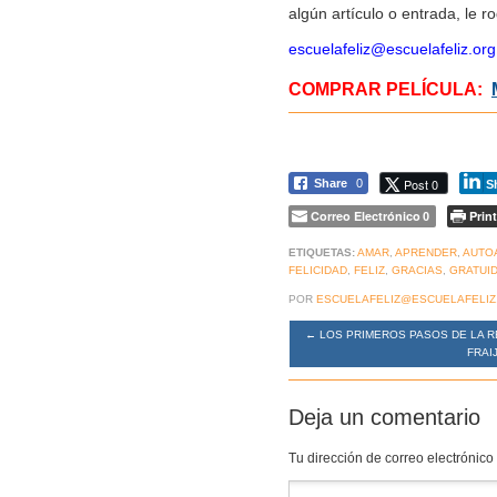
algún artículo o entrada, le 
escuelafeliz@escuelafeliz.org
COMPRAR PELÍCULA:
Post 0
Share
0
S
Correo Electrónico
Print
0
ETIQUETAS:
AMAR
,
APRENDER
,
AUTO
FELICIDAD
,
FELIZ
,
GRACIAS
,
GRATUI
POR
ESCUELAFELIZ@ESCUELAFELIZ
←
LOS PRIMEROS PASOS DE LA R
FRAI
Deja un comentario
Tu dirección de correo electrónico
Comentario
*