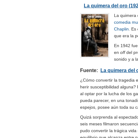
La quimera del oro (19
La quimera 
comedia
mu
Chaplin
. Es
que era la p
En 1942 fue
en
off
del pr
sonido y a l
Fuente:
La quimera del 
¿Cómo convertir la tragedia 
herir susceptibilidad alguna?
al optar por la lucha de los 
pueda parecer, en una tonadil
espejos, posee aún toda su c
Quizá sorprenda al espectador
seis meses filmaron secuenci
pudo convertir la trágica vid
equilibrio que alcanza entre 