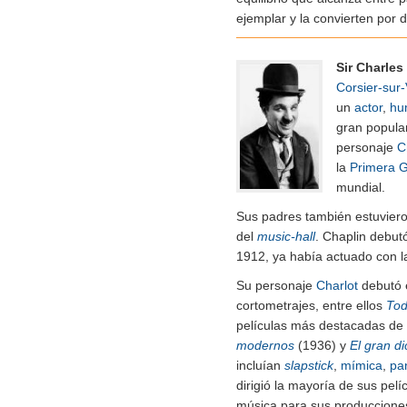
ejemplar y la convierten por 
Sir Charles
Corsier-sur
un
actor
,
hu
gran popula
personaje
C
la
Primera G
mundial.
Sus padres también estuviero
del
music-hall
. Chaplin debut
1912, ya había actuado con l
Su personaje
Charlot
debutó e
cortometrajes, entre ellos
Tod
películas más destacadas de
modernos
(1936) y
El gran di
incluían
slapstick
,
mímica
,
pa
dirigió la mayoría de sus pe
música para sus produccione