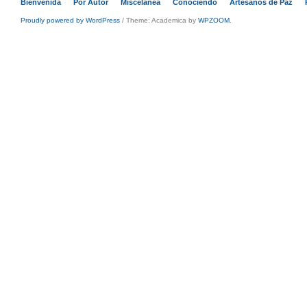
Bienvenida
Por Autor
Miscelánea
Conociendo
Artesanos de Paz
Proudly powered by WordPress
/
Theme: Academica by
WPZOOM
.