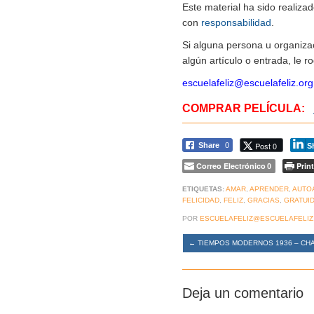
Este material ha sido realiz
con
responsabilidad
.
Si alguna persona u organiza
algún artículo o entrada, le 
escuelafeliz@escuelafeliz.org
COMPRAR PELÍCULA:
Post 0
Share
0
S
Correo Electrónico
Print
0
ETIQUETAS:
AMAR
,
APRENDER
,
AUTO
FELICIDAD
,
FELIZ
,
GRACIAS
,
GRATUI
POR
ESCUELAFELIZ@ESCUELAFELIZ
←
TIEMPOS MODERNOS 1936 – CH
Deja un comentario