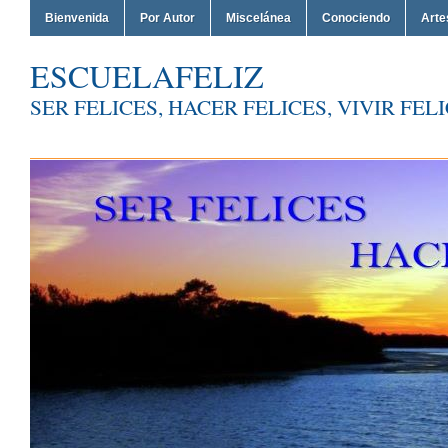
Bienvenida
Por Autor
Miscelánea
Conociendo
Arte
ESCUELAFELIZ
SER FELICES, HACER FELICES, VIVIR FEL