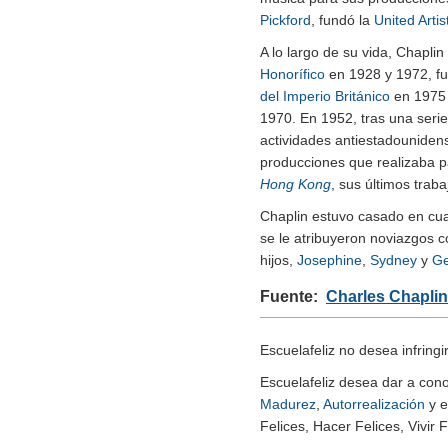
Pickford
, fundó la
United Artis
A lo largo de su vida, Chapli
Honorífico
en 1928 y 1972, fu
del Imperio Británico
en 1975
1970. En 1952, tras una serie
actividades antiestadounidens
producciones que realizaba p
Hong Kong
, sus últimos traba
Chaplin estuvo casado en c
se le atribuyeron noviazgos c
hijos,
Josephine
,
Sydney
y
Ge
Fuente:
Charles Chaplin
Escuelafeliz no desea infringi
Escuelafeliz desea dar a con
Madurez
,
Autorrealización
y e
Felices, Hacer Felices, Vivir F