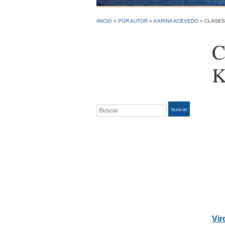
INICIO
»
POR AUTOR
»
KARINA ACEVEDO
»
CLASES
C
K
Buscar
buscar
Vir