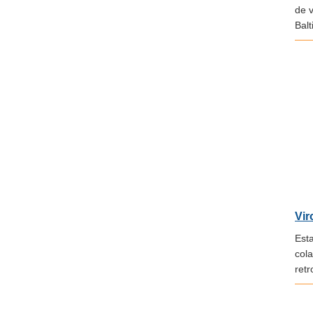
de v
Balt
Vir
Est
cola
retr