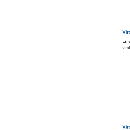
Vir
En e
viral
Vir