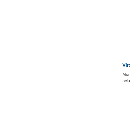
Vir
Mor
oclu