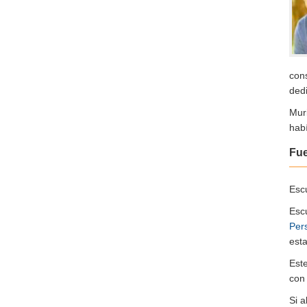
con
dedi
Mur
hab
Fu
Escu
Esc
Per
esta
Est
co
Si 