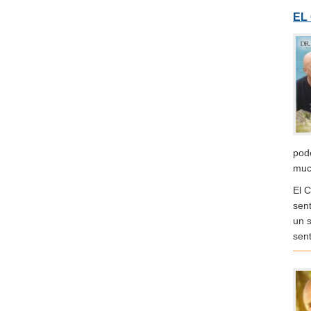
EL
pod
much
El 
sent
un s
sen