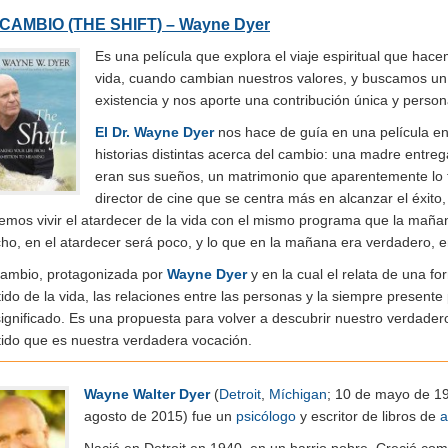
 CAMBIO (THE SHIFT) – Wayne Dyer
Es una película que explora el viaje espiritual que ha
vida, cuando cambian nuestros valores, y buscamos un 
existencia y nos aporte una contribución única y person
El Dr. Wayne Dyer
nos hace de guía en una película e
historias distintas acerca del cambio: una madre entreg
eran sus sueños, un matrimonio que aparentemente lo t
director de cine que se centra más en alcanzar el éxito,
emos vivir el atardecer de la vida con el mismo programa que la maña
o, en el atardecer será poco, y lo que en la mañana era verdadero, en
Cambio, protagonizada por
Wayne Dyer
y en la cual el relata de una 
ido de la vida, las relaciones entre las personas y la siempre presente
ignificado. Es una propuesta para volver a descubrir nuestro verdadero
tido que es nuestra verdadera vocación.
Wayne Walter Dyer
(
Detroit
,
Míchigan
; 10 de mayo de 1
agosto de 2015)
fue un
psicólogo
y escritor de libros de
a
Nació en Detroit en 1940, en un barrio pobre. Creció co