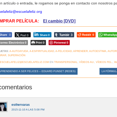
n artículo o entrada, le rogamos se ponga en contacto con nosotros pa
elafeliz@escuelafeliz.org
MPRAR PELÍCULA:
El cambio [DVD]
Tumblr
Reddit
WhatsAp
Post 0
Share
0
3
0
Share
0
orreo Electrónico
Print
Pinterest
0
0
0
UETAS:
A-AUTOAYUDA
,
A-ESPIRITUALIDAD
,
A-FELICIDAD
,
APRENDER
,
AUTOESTIMA
,
AUTOR
URAR
,
SUPERACIÓN
ESCUELAFELIZ@ESCUELAFELIZ.COM
EN
TRANSPERSONAL
,
VÍDEOS AU.
,
VÍDEOS FEL.
,
W
PRENDIENDO A SER FELICES – EDUARD PUNSET (REDES)
LA FÓRMUL
comentarios
esthervaras
2015-11-10 A LAS 5:08 PM