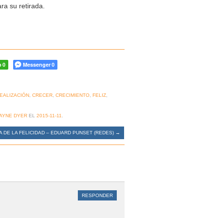
ra su retirada.
p
Messenger
0
0
EALIZACIÓN
,
CRECER
,
CRECIMIENTO
,
FELIZ
,
AYNE DYER
EL
2015-11-11
.
A DE LA FELICIDAD – EDUARD PUNSET (REDES)
→
RESPONDER