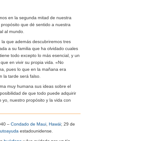
cemos en la segunda mitad de nuestra
propósito que dé sentido a nuestra
al al mundo.
n la que además descubriremos tres
ada a su familia que ha olvidado cuales
iene todo excepto lo más esencial, y un
 que en vivir su propia vida. «No
na, pues lo que en la mañana era
 la tarde será falso.
forma muy humana sus ideas sobre el
 posibilidad de que todo puede adquirir
 yo, nuestro propósito y la vida con
940 –
Condado de Maui
,
Hawái
; 29 de
utoayuda
estadounidense.
mo
huérfano
y fue cuidado por un tío.