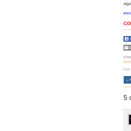
algú
escu
CO
C
ETIQ
MAD
POR
←
A
5 