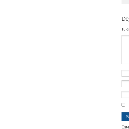
De
Tu d
Co
Este