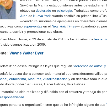
Sirvió en la Marina estadounidense antes de estudiar en 
obtuvo su
doctorado
en
psicología
. Trabajaba como prof
Juan
de
Nueva York
cuando escribió su primer libro «Tus
—vendió 35 millones de ejemplares en diferentes idiom
secutivas como
superventas
en el
New York Times
— abandonó su puest
carse a escribir y promocionar sus obras.
ió en Maui, Hawái, el 29 de agosto de 2015, a los 75 años, de
leucemia
ía sido diagnosticada en 2009.
ente:
Wayne Walter Dyer
elafeliz no desea infringir las leyes que regulan
“derechos de autor” y 
uelafeliz desea dar a conocer todo material que consideramos válido p
sonal
,
Autoestima
,
Madurez
,
Autorrealización
y en definitiva todo lo q
do donde poder Ser Felices, Hacer Felices, Vivir Felices.
e material ha sido realizado y difundido con el esfuerzo y trabajo de
n
responsabilidad
.
alguna persona u organización cree que se ha infringido alguno de sus