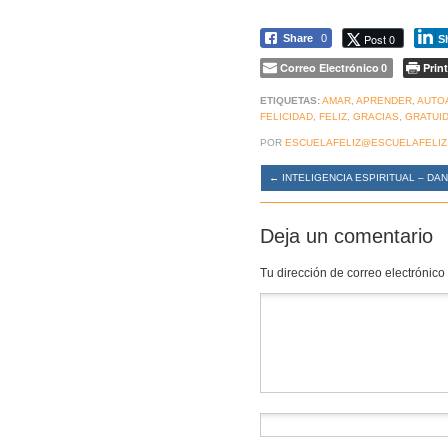
Post 0
Share
0
S
Correo Electrónico
Print
0
ETIQUETAS:
AMAR
,
APRENDER
,
AUTO
FELICIDAD
,
FELIZ
,
GRACIAS
,
GRATUI
POR
ESCUELAFELIZ@ESCUELAFELIZ
←
INTELIGENCIA ESPIRITUAL – DA
Deja un comentario
Tu dirección de correo electrónico
Comentario
*