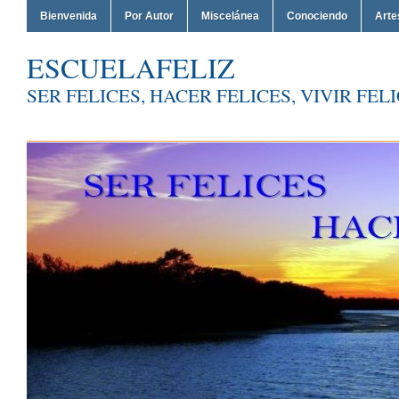
Bienvenida
Por Autor
Miscelánea
Conociendo
Arte
ESCUELAFELIZ
SER FELICES, HACER FELICES, VIVIR FEL