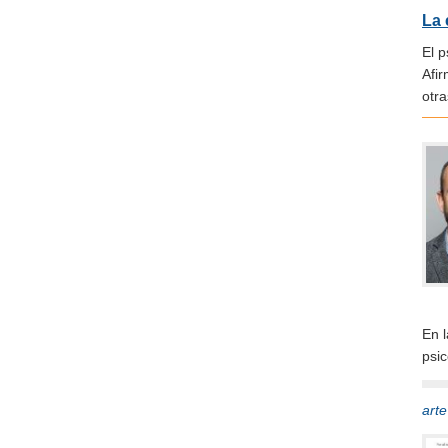
La 
El 
Afi
otra
En 
psi
art