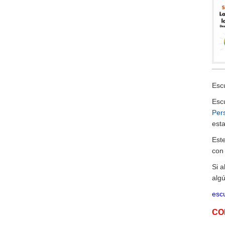
Escu
Esc
Per
esta
Est
co
Si 
algú
escu
CO