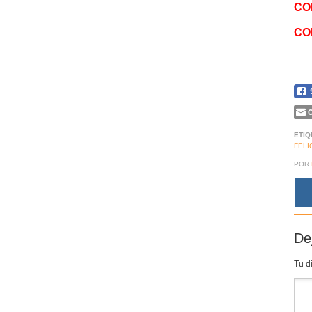
CO
CO
C
ETIQ
FELI
POR
De
Tu d
Co