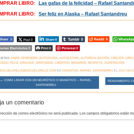
MPRAR LIBRO:
Las gafas de la felicidad – Rafael Santand
MPRAR LIBRO:
Ser feliz en Alaska – Rafael Santandreu
Tumblr
Reddit
WhatsAp
Post 0
Share
0
0
0
Share
0
orreo Electrónico
Print
Pinterest
0
0
0
UETAS:
AMAR
,
APRENDER
,
AUTOAYUDA
,
AUTOESTIMA
,
AUTOREALIZACIÓN
,
CRECER
,
CREC
CIDAD
,
FELIZ
,
GRACIAS
,
GRATUIDAD
,
LIBERTAD
,
MADURAR
,
RESPETO
,
SUPERACIÓN
ESCUELAFELIZ@ESCUELAFELIZ.COM
EN
COGNITIVA
,
RAFAEL SANTANDREU
EL
2017-06-2
←
COMO LIDIAR CON UN NEURÓTICO O MANIÁTICO – RAFAEL
PENSAMIENTO CI
SANTANDREU
ja un comentario
irección de correo electrónico no será publicada.
Los campos obligatorios están 
mentario
*