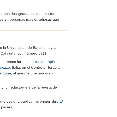
os más desagradables que existen.
xisten personas más envidiosas que
de la Universidad de Barcelona y, al
de Cataluña, con número 8711.
n diferentes formas de
psicoterapia
.
Arezzo
, Italia, en el Centro di Terapia
ardone
, al que me une una gran
l
y fui redactor-jefe de la revista de
me decidí a publicar mi primer libro
El
 países.