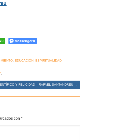
reu
p
Messenger
0
0
IMIENTO
,
EDUCACIÓN
,
ESPIRITUALIDAD
,
7
.
ENTÍFICO Y FELICIDAD – RAFAEL SANTANDREU
→
marcados con
*