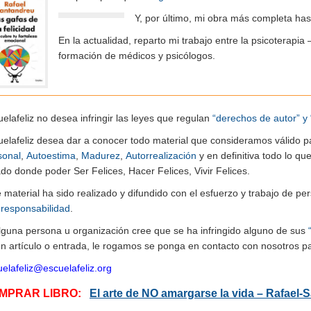
Y, por último, mi obra más completa ha
En la actualidad, reparto mi trabajo entre la psicoterapia 
formación de médicos y psicólogos.
elafeliz no desea infringir las leyes que regulan
“derechos de autor” y 
uelafeliz desea dar a conocer todo material que consideramos válido p
sonal
,
Autoestima
,
Madurez
,
Autorrealización
y en definitiva todo lo q
do donde poder Ser Felices, Hacer Felices, Vivir Felices.
e material ha sido realizado y difundido con el esfuerzo y trabajo de
n
responsabilidad
.
alguna persona u organización cree que se ha infringido alguno de sus
n artículo o entrada, le rogamos se ponga en contacto con nosotros pa
elafeliz@escuelafeliz.org
MPRAR LIBRO:
El arte de NO amargarse la vida – Rafael-