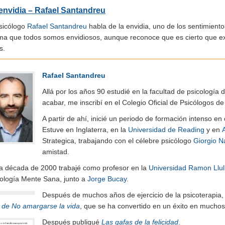
envidia – Rafael Santandreu
psicólogo
Rafael Santandreu
habla de la envidia, uno de los sentimient
rma que todos somos envidiosos, aunque reconoce que es cierto que e
s.
Rafael Santandreu
Allá por los años 90 estudié en la facultad de psicología 
acabar, me inscribí en el Colegio Oficial de Psicólogos 
A partir de ahí, inicié un periodo de formación intenso e
Estuve en Inglaterra, en la
Universidad de Reading
y en
Strategica, trabajando con el célebre psicólogo
Giorgio N
amistad.
la década de 2000 trabajé como profesor en la
Universidad Ramon Llul
cología Mente Sana, junto a
Jorge Bucay
.
Después de muchos años de ejercicio de la psicoterapia, 
e de No amargarse la vida
, que se ha convertido en un éxito en muchos
Después publiqué
Las gafas de la felicidad
.