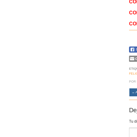
CO
CO
CO
C
ETIQ
FELI
POR
←
A
De
Tu d
Co