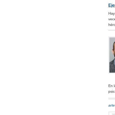
Eje
Hay
vece
héro
En 
psi
art