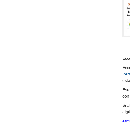
Escu
Esc
Per
esta
Est
co
Si 
algú
escu