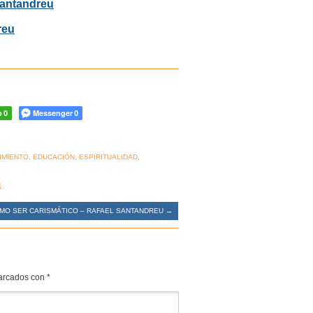
Santandreu
reu
p
Messenger
0
0
IMIENTO
,
EDUCACIÓN
,
ESPIRITUALIDAD
,
1
.
MO SER CARISMÁTICO – RAFAEL SANTANDREU
→
marcados con
*