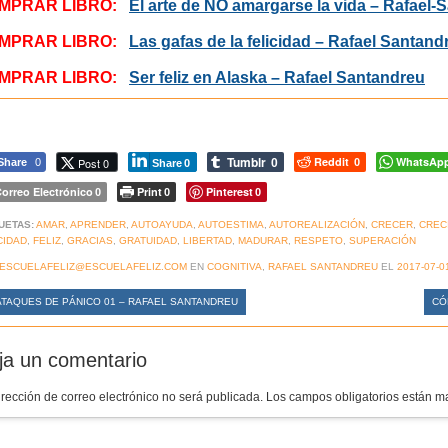
MPRAR LIBRO:
El arte de NO amargarse la vida – Rafael-
MPRAR LIBRO:
Las gafas de la felicidad – Rafael Santand
MPRAR LIBRO:
Ser feliz en Alaska – Rafael Santandreu
Tumblr
Reddit
WhatsAp
Post 0
Share
0
0
0
Share
0
orreo Electrónico
Print
Pinterest
0
0
0
UETAS:
AMAR
,
APRENDER
,
AUTOAYUDA
,
AUTOESTIMA
,
AUTOREALIZACIÓN
,
CRECER
,
CREC
CIDAD
,
FELIZ
,
GRACIAS
,
GRATUIDAD
,
LIBERTAD
,
MADURAR
,
RESPETO
,
SUPERACIÓN
ESCUELAFELIZ@ESCUELAFELIZ.COM
EN
COGNITIVA
,
RAFAEL SANTANDREU
EL
2017-07-0
TAQUES DE PÁNICO 01 – RAFAEL SANTANDREU
CÓ
ja un comentario
irección de correo electrónico no será publicada.
Los campos obligatorios están 
mentario
*