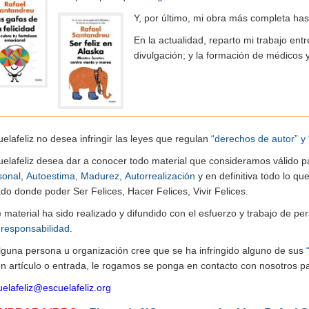
Y, por último, mi obra más completa ha
En la actualidad, reparto mi trabajo entr
divulgación; y la formación de médicos 
elafeliz no desea infringir las leyes que regulan
“derechos de autor” y 
uelafeliz desea dar a conocer todo material que consideramos válido p
sonal
,
Autoestima
,
Madurez
,
Autorrealización
y en definitiva todo lo q
do donde poder Ser Felices, Hacer Felices, Vivir Felices.
e material ha sido realizado y difundido con el esfuerzo y trabajo de
n
responsabilidad
.
alguna persona u organización cree que se ha infringido alguno de sus
n artículo o entrada, le rogamos se ponga en contacto con nosotros pa
elafeliz@escuelafeliz.org