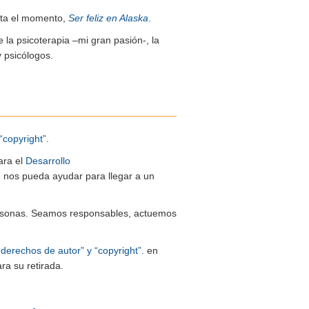
sta el momento,
Ser feliz en Alaska
.
e la psicoterapia –mi gran pasión-, la
y psicólogos.
“copyright”.
ara el
Desarrollo
ue nos pueda ayudar para llegar a un
 personas. Seamos responsables, actuemos
“derechos de autor” y “copyright”.
en
ra su retirada.