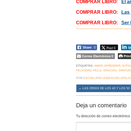
COMPRAR LIBRO:
El a
COMPRAR LIBRO:
Las 
COMPRAR LIBRO:
Ser 
Post 0
Share
0
S
Correo Electrónico
Print
0
ETIQUETAS:
AMAR
,
APRENDER
,
AUTO
FELICIDAD
,
FELIZ
,
GRACIAS
,
GRATUI
POR
ESCUELAFELIZ@ESCUELAFELIZ
←
LAS CRISIS DE LOS 40 Y LOS 5
Deja un comentario
Tu dirección de correo electrónico
Comentario
*