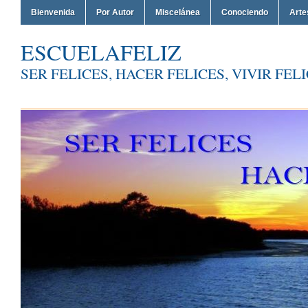
Bienvenida
Por Autor
Miscelánea
Conociendo
Arte
ESCUELAFELIZ
SER FELICES, HACER FELICES, VIVIR FEL