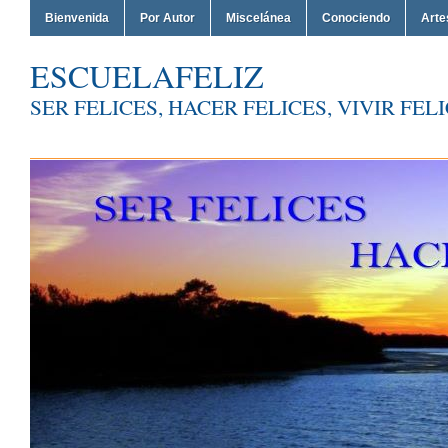
Bienvenida
Por Autor
Miscelánea
Conociendo
Arte
ESCUELAFELIZ
SER FELICES, HACER FELICES, VIVIR FEL