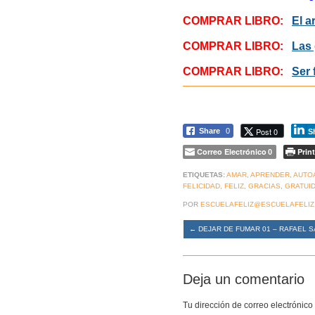
COMPRAR LIBRO:
El a
COMPRAR LIBRO:
Las 
COMPRAR LIBRO:
Ser 
Post 0
Share
0
S
Correo Electrónico
Print
0
ETIQUETAS:
AMAR
,
APRENDER
,
AUTO
FELICIDAD
,
FELIZ
,
GRACIAS
,
GRATUI
POR
ESCUELAFELIZ@ESCUELAFELIZ
←
DEJAR DE FUMAR 01 – RAFAEL 
Deja un comentario
Tu dirección de correo electrónico