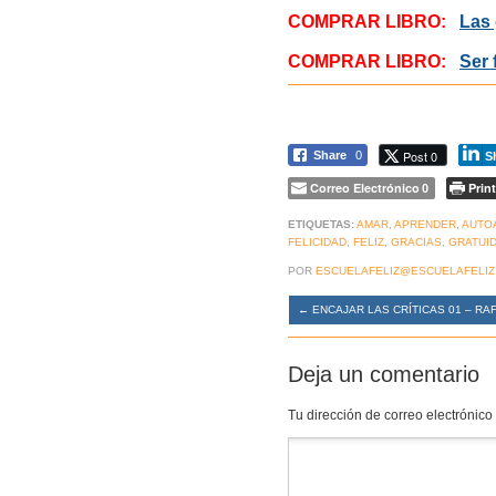
COMPRAR LIBRO:
Las 
COMPRAR LIBRO:
Ser 
Post 0
Share
0
S
Correo Electrónico
Print
0
ETIQUETAS:
AMAR
,
APRENDER
,
AUTO
FELICIDAD
,
FELIZ
,
GRACIAS
,
GRATUI
POR
ESCUELAFELIZ@ESCUELAFELIZ
←
ENCAJAR LAS CRÍTICAS 01 – R
Deja un comentario
Tu dirección de correo electrónico
Comentario
*