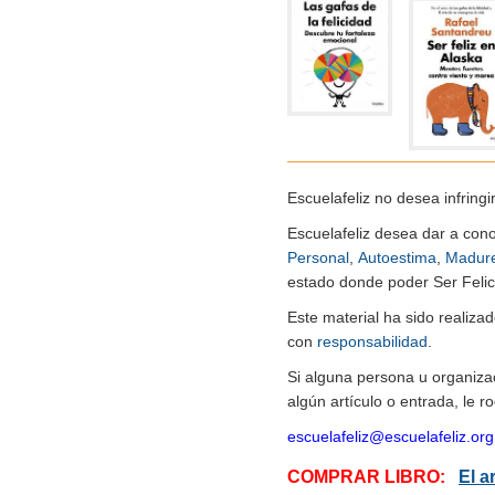
Escuelafeliz no desea infringi
Escuelafeliz desea dar a con
Personal
,
Autoestima
,
Madur
estado donde poder Ser Felice
Este material ha sido realiz
con
responsabilidad
.
Si alguna persona u organiza
algún artículo o entrada, le 
escuelafeliz@escuelafeliz.org
COMPRAR LIBRO:
El a