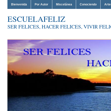
Bienvenida
Por Autor
Miscelánea
Conociendo
Arte
ESCUELAFELIZ
SER FELICES, HACER FELICES, VIVIR FEL