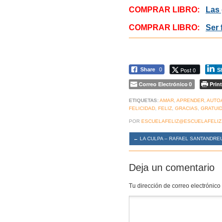
COMPRAR LIBRO:
Las 
COMPRAR LIBRO:
Ser 
Post 0
Share
0
S
Correo Electrónico
Print
0
ETIQUETAS:
AMAR
,
APRENDER
,
AUTO
FELICIDAD
,
FELIZ
,
GRACIAS
,
GRATUI
POR
ESCUELAFELIZ@ESCUELAFELIZ
←
LA CULPA – RAFAEL SANTANDRE
Deja un comentario
Tu dirección de correo electrónico
Comentario
*