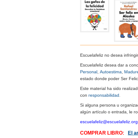
Escuelafeliz no desea infringi
Escuelafeliz desea dar a con
Personal
,
Autoestima
,
Madur
estado donde poder Ser Felice
Este material ha sido realiz
con
responsabilidad
.
Si alguna persona u organiza
algún artículo o entrada, le 
escuelafeliz@escuelafeliz.org
COMPRAR LIBRO:
El a