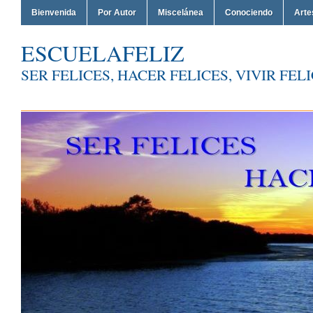
Bienvenida
Por Autor
Miscelánea
Conociendo
Arte
ESCUELAFELIZ
SER FELICES, HACER FELICES, VIVIR FEL