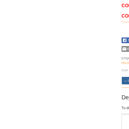
CO
CO
C
ETIQ
FELI
POR
←
L
De
Tu d
Co