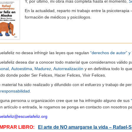
Y, por último, mi obra más completa hasta el momento,
S
En la actualidad, reparto mi trabajo entre la psicoterapia 
formación de médicos y psicólogos.
elafeliz no desea infringir las leyes que regulan
“derechos de autor” y 
uelafeliz desea dar a conocer todo material que consideramos válido p
sonal
,
Autoestima
,
Madurez
,
Autorrealización
y en definitiva todo lo q
do donde poder Ser Felices, Hacer Felices, Vivir Felices.
e material ha sido realizado y difundido con el esfuerzo y trabajo de
n
responsabilidad
.
alguna persona u organización cree que se ha infringido alguno de sus
n artículo o entrada, le rogamos se ponga en contacto con nosotros pa
elafeliz@escuelafeliz.org
MPRAR LIBRO:
El arte de NO amargarse la vida – Rafael-