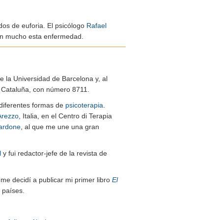
os de euforia. El psicólogo
Rafael
zan mucho esta enfermedad.
de la Universidad de Barcelona y, al
de Cataluña, con número 8711.
n diferentes formas de
psicoterapia
.
Arezzo
, Italia, en el Centro di Terapia
ardone
, al que me une una gran
l
y fui redactor-jefe de la revista de
me decidí a publicar mi primer libro
El
 países.