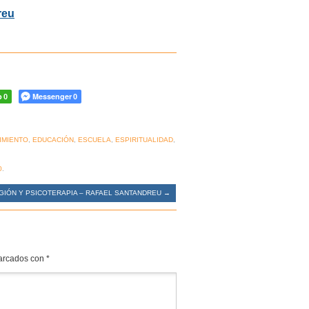
reu
p
Messenger
0
0
IMIENTO
,
EDUCACIÓN
,
ESCUELA
,
ESPIRITUALIDAD
,
0
.
GIÓN Y PSICOTERAPIA – RAFAEL SANTANDREU
→
marcados con
*