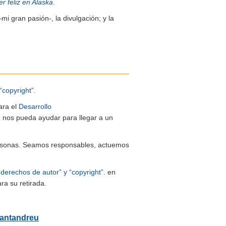
er feliz en Alaska
.
–mi gran pasión-, la divulgación; y la
“copyright”.
ara el
Desarrollo
ue nos pueda ayudar para llegar a un
 personas. Seamos responsables, actuemos
“derechos de autor” y “copyright”.
en
ra su retirada.
Santandreu