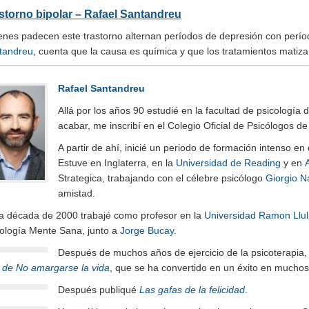
storno bipolar – Rafael Santandreu
enes padecen este trastorno alternan períodos de depresión con períod
tandreu
, cuenta que la causa es química y que los tratamientos mati
Rafael Santandreu
Allá por los años 90 estudié en la facultad de psicología 
acabar, me inscribí en el Colegio Oficial de Psicólogos 
A partir de ahí, inicié un periodo de formación intenso e
Estuve en Inglaterra, en la
Universidad de Reading
y en
Strategica, trabajando con el célebre psicólogo
Giorgio N
amistad.
la década de 2000 trabajé como profesor en la
Universidad Ramon Llul
cología Mente Sana, junto a
Jorge Bucay
.
Después de muchos años de ejercicio de la psicoterapia, 
e de No amargarse la vida
, que se ha convertido en un éxito en muchos
Después publiqué
Las gafas de la felicidad
.