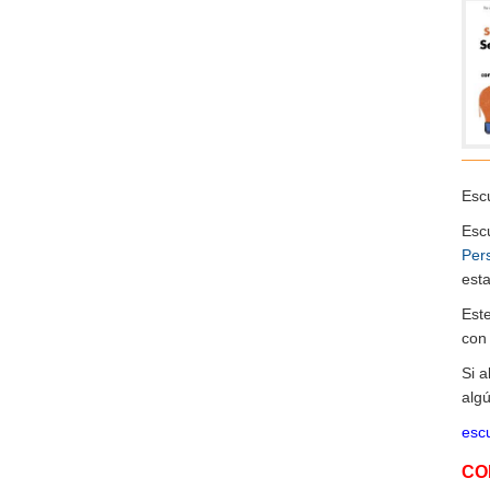
Escu
Esc
Per
esta
Est
co
Si 
algú
escu
CO