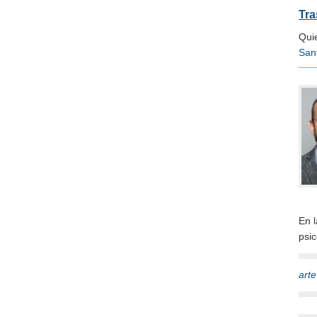
Tra
Qui
San
En 
psi
art