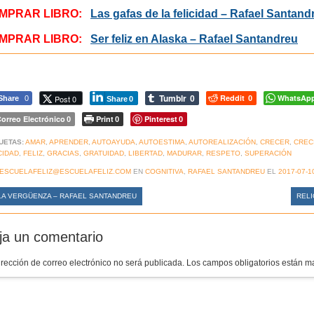
MPRAR LIBRO:
Las gafas de la felicidad – Rafael Santand
MPRAR LIBRO:
Ser feliz en Alaska – Rafael Santandreu
Tumblr
Reddit
WhatsAp
Post 0
Share
0
0
0
Share
0
orreo Electrónico
Print
Pinterest
0
0
0
UETAS:
AMAR
,
APRENDER
,
AUTOAYUDA
,
AUTOESTIMA
,
AUTOREALIZACIÓN
,
CRECER
,
CREC
CIDAD
,
FELIZ
,
GRACIAS
,
GRATUIDAD
,
LIBERTAD
,
MADURAR
,
RESPETO
,
SUPERACIÓN
ESCUELAFELIZ@ESCUELAFELIZ.COM
EN
COGNITIVA
,
RAFAEL SANTANDREU
EL
2017-07-1
A VERGÜENZA – RAFAEL SANTANDREU
RELI
ja un comentario
irección de correo electrónico no será publicada.
Los campos obligatorios están 
mentario
*