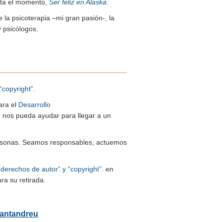
sta el momento,
Ser feliz en Alaska
.
e la psicoterapia –mi gran pasión-, la
y psicólogos.
“copyright”.
ara el
Desarrollo
ue nos pueda ayudar para llegar a un
 personas. Seamos responsables, actuemos
“derechos de autor” y “copyright”.
en
ra su retirada.
Santandreu