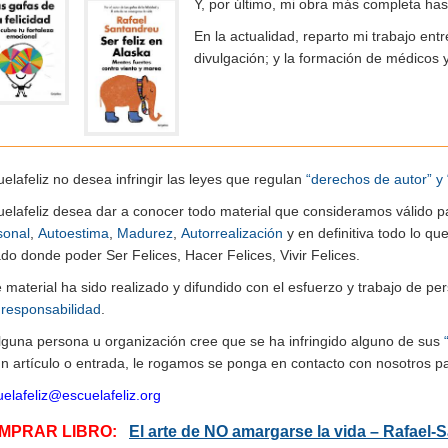
Y, por último, mi obra más completa ha
En la actualidad, reparto mi trabajo entr
divulgación; y la formación de médicos 
elafeliz no desea infringir las leyes que regulan
“derechos de autor” y 
uelafeliz desea dar a conocer todo material que consideramos válido p
sonal
,
Autoestima
,
Madurez
,
Autorrealización
y en definitiva todo lo q
do donde poder Ser Felices, Hacer Felices, Vivir Felices.
e material ha sido realizado y difundido con el esfuerzo y trabajo de
n
responsabilidad
.
alguna persona u organización cree que se ha infringido alguno de sus
n artículo o entrada, le rogamos se ponga en contacto con nosotros pa
elafeliz@escuelafeliz.org
MPRAR LIBRO:
El arte de NO amargarse la vida – Rafael-