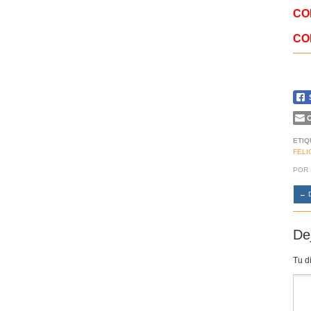
CO
CO
C
ETIQ
FELI
POR
←
D
De
Tu d
Co