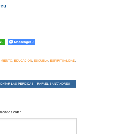
reu
p
Messenger
0
0
IMIENTO
,
EDUCACIÓN
,
ESCUELA
,
ESPIRITUALIDAD
,
1
.
ONTAR LAS PÉRDIDAS – RAFAEL SANTANDREU
→
marcados con
*