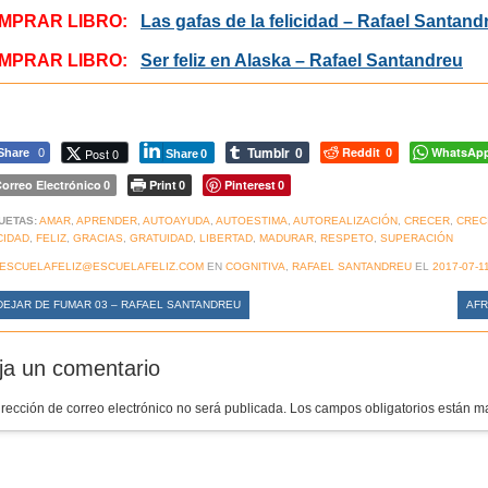
MPRAR LIBRO:
Las gafas de la felicidad – Rafael Santand
MPRAR LIBRO:
Ser feliz en Alaska – Rafael Santandreu
Tumblr
Reddit
WhatsAp
Post 0
Share
0
0
0
Share
0
orreo Electrónico
Print
Pinterest
0
0
0
UETAS:
AMAR
,
APRENDER
,
AUTOAYUDA
,
AUTOESTIMA
,
AUTOREALIZACIÓN
,
CRECER
,
CREC
CIDAD
,
FELIZ
,
GRACIAS
,
GRATUIDAD
,
LIBERTAD
,
MADURAR
,
RESPETO
,
SUPERACIÓN
ESCUELAFELIZ@ESCUELAFELIZ.COM
EN
COGNITIVA
,
RAFAEL SANTANDREU
EL
2017-07-1
EJAR DE FUMAR 03 – RAFAEL SANTANDREU
AFR
ja un comentario
irección de correo electrónico no será publicada.
Los campos obligatorios están 
mentario
*