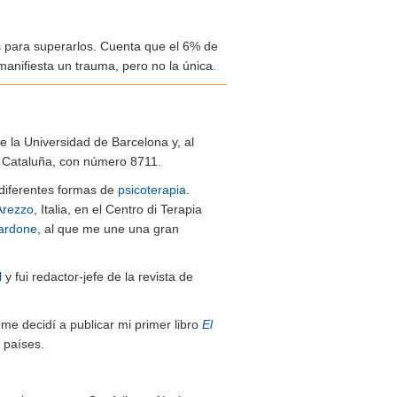
as para superarlos. Cuenta que el 6% de
anifiesta un trauma, pero no la única.
de la Universidad de Barcelona y, al
de Cataluña, con número 8711.
n diferentes formas de
psicoterapia
.
Arezzo
, Italia, en el Centro di Terapia
ardone
, al que me une una gran
l
y fui redactor-jefe de la revista de
me decidí a publicar mi primer libro
El
 países.