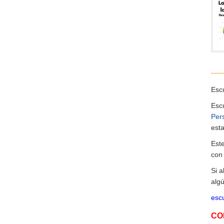
Escu
Esc
Per
esta
Est
co
Si 
algú
escu
CO