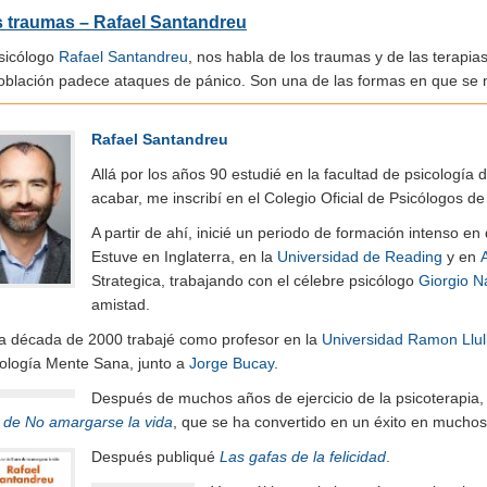
 traumas – Rafael Santandreu
psicólogo
Rafael Santandreu
, nos habla de los traumas y de las terapi
población padece ataques de pánico. Son una de las formas en que se m
Rafael Santandreu
Allá por los años 90 estudié en la facultad de psicología 
acabar, me inscribí en el Colegio Oficial de Psicólogos 
A partir de ahí, inicié un periodo de formación intenso e
Estuve en Inglaterra, en la
Universidad de Reading
y en
Strategica, trabajando con el célebre psicólogo
Giorgio N
amistad.
la década de 2000 trabajé como profesor en la
Universidad Ramon Llul
cología Mente Sana, junto a
Jorge Bucay
.
Después de muchos años de ejercicio de la psicoterapia, 
e de No amargarse la vida
, que se ha convertido en un éxito en muchos
Después publiqué
Las gafas de la felicidad
.