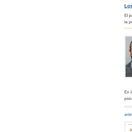
Los
El 
la 
En 
psi
art